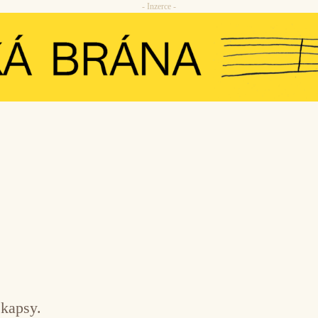
- Inzerce -
 kapsy.