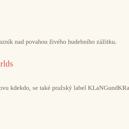
tazník nad povahou živého hudebního zážitku.
rlds
novu kdekdo, se také pražský label KLaNGundKRaC