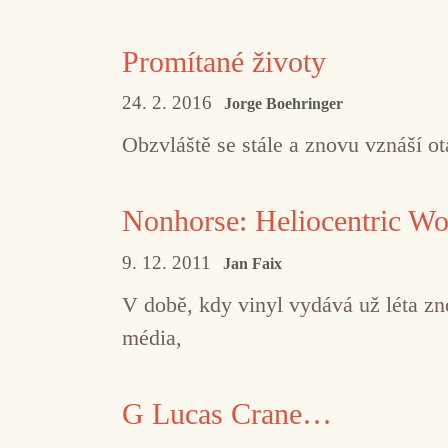
Promítané životy
24. 2. 2016
Jorge Boehringer
Obzvláště se stále a znovu vznáší o
Nonhorse: Heliocentric Wo
9. 12. 2011
Jan Faix
V době, kdy vinyl vydává už léta z
média,
G Lucas Crane…