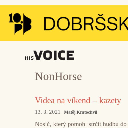
Přeskočit
na
obsah
NonHorse
Videa na víkend – kazety
13. 3. 2021
Matěj Kratochvíl
Nosič, který pomohl strčit hudbu do