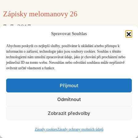
Zápisky melomanovy 26
7. 7. 2017
Jan Hocek
Spravovat Souhlas
Hudební setkání s Kainarem.
Abychom poskytli co nejlepší služby, používáme k ukládání a/nebo přístupu k
informacím o zařízení, technologie jako jsou soubory cookies. Souhlas s těmito
technologiemi nám umožní zpracovávat údaje, jako je chování při procházení nebo
Facebook
Bandcamp
Mail
jedinečná ID na tomto webu. Nesouhlas nebo odvolání souhlasu může nepříznivě
ovlivnit určité vlastnosti a funkce.
Příjmout
Odmítnout
ČASOPIS O JINÉ HUDBĚ | vydává
Hudební informační středisko
|
založeno 2001 | Kontaktujte nás:
info@hisvoice.cz
Zobrazit předvolby
©2026 HISvoice – design a admin
Atelier Dokument
Zásady cookies
Zásady ochrany osobních údajů