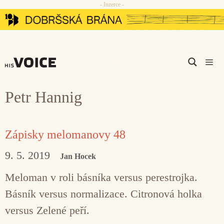
- Inzerce -
Přeskočit
na
obsah
Men
Petr Hannig
Zápisky melomanovy 48
9. 5. 2019
Jan Hocek
Meloman v roli básníka versus perestrojka.
Básník versus normalizace. Citronová holka
versus Zelené peří.