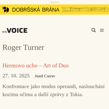
- Inzerce -
Přeskočit
na
obsah
Men
Roger Turner
Hermovo ucho – Art of Duo
27. 10. 2025
Jozef Cseres
Konfrontace jako modus operandi, naslouchání
kozíma očima a další zprávy z Tokia.