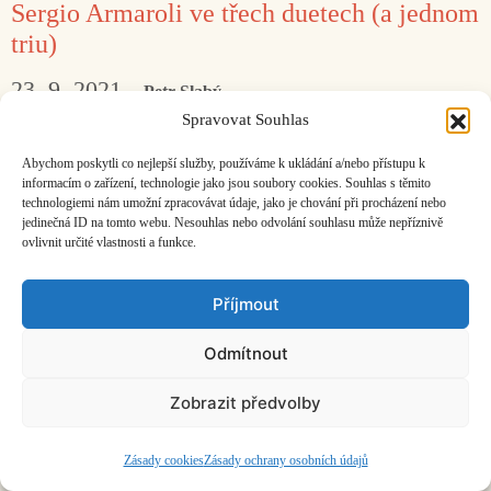
Sergio Armaroli ve třech duetech (a jednom
triu)
23. 9. 2021
Petr Slabý
Spravovat Souhlas
Vibrafonové eskapády italského „totálního“
Abychom poskytli co nejlepší služby, používáme k ukládání a/nebo přístupu k
umělce.
informacím o zařízení, technologie jako jsou soubory cookies. Souhlas s těmito
technologiemi nám umožní zpracovávat údaje, jako je chování při procházení nebo
jedinečná ID na tomto webu. Nesouhlas nebo odvolání souhlasu může nepříznivě
ovlivnit určité vlastnosti a funkce.
Facebook
Bandcamp
Mail
Příjmout
Odmítnout
Zobrazit předvolby
ČASOPIS O JINÉ HUDBĚ | vydává
Hudební informační středisko
|
založeno 2001 | Kontaktujte nás:
info@hisvoice.cz
©2026 HISvoice – design a admin
Atelier Dokument
Zásady cookies
Zásady ochrany osobních údajů