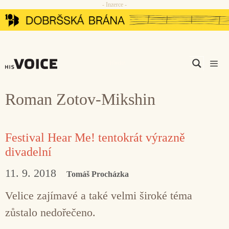
- Inzerce -
Přeskočit
na
obsah
Men
Roman Zotov-Mikshin
Festival Hear Me! tentokrát výrazně
divadelní
11. 9. 2018
Tomáš Procházka
Velice zajímavé a také velmi široké téma
zůstalo nedořečeno.