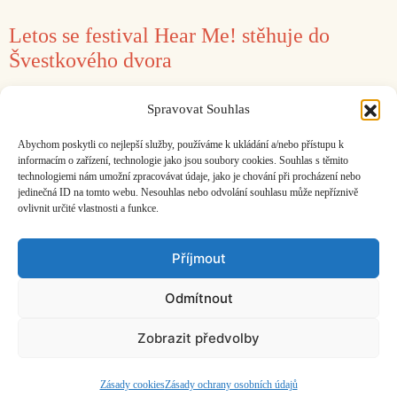
Letos se festival Hear Me! stěhuje do
Švestkového dvora
28. 8. 2018
Jan Hocek
Spravovat Souhlas
Letos se zaměřením na průniky performativního
Abychom poskytli co nejlepší služby, používáme k ukládání a/nebo přístupu k
umění a improvizace.
informacím o zařízení, technologie jako jsou soubory cookies. Souhlas s těmito
technologiemi nám umožní zpracovávat údaje, jako je chování při procházení nebo
jedinečná ID na tomto webu. Nesouhlas nebo odvolání souhlasu může nepříznivě
ovlivnit určité vlastnosti a funkce.
Facebook
Bandcamp
Mail
Příjmout
Odmítnout
Zobrazit předvolby
ČASOPIS O JINÉ HUDBĚ | vydává
Hudební informační středisko
|
založeno 2001 | Kontaktujte nás:
info@hisvoice.cz
©2026 HISvoice – design a admin
Atelier Dokument
Zásady cookies
Zásady ochrany osobních údajů