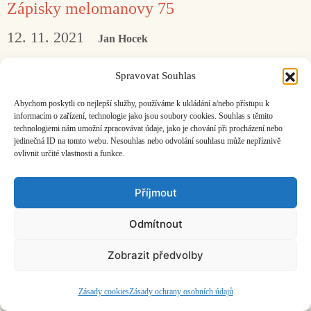
Zápisky melomanovy 75
12. 11. 2021
Jan Hocek
Přítel a muzikant David Kollar o hudbě
Spravovat Souhlas
a době…
Abychom poskytli co nejlepší služby, používáme k ukládání a/nebo přístupu k
informacím o zařízení, technologie jako jsou soubory cookies. Souhlas s těmito
technologiemi nám umožní zpracovávat údaje, jako je chování při procházení nebo
Facebook
Bandcamp
Mail
jedinečná ID na tomto webu. Nesouhlas nebo odvolání souhlasu může nepříznivě
ovlivnit určité vlastnosti a funkce.
Příjmout
Odmítnout
ČASOPIS O JINÉ HUDBĚ | vydává
Hudební informační středisko
|
založeno 2001 | Kontaktujte nás:
info@hisvoice.cz
Zobrazit předvolby
©2026 HISvoice – design a admin
Atelier Dokument
Zásady cookies
Zásady ochrany osobních údajů