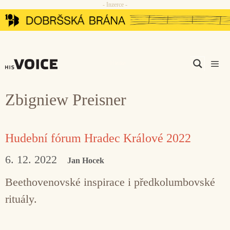
- Inzerce -
Přeskočit
na
obsah
Men
Zbigniew Preisner
Hudební fórum Hradec Králové 2022
6. 12. 2022
Jan Hocek
Beethovenovské inspirace i předkolumbovské
rituály.