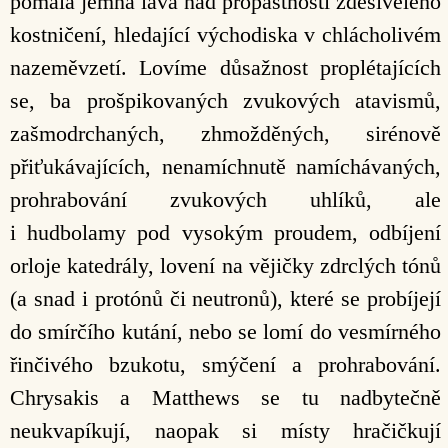
pomalá jemná láva nad propastností zděsivělého
kostničení, hledající východiska v chlácholivém
nazeměvzetí. Lovíme důsažnost proplétajících
se, ba prošpikovaných zvukových atavismů,
zašmodrchaných, zhmožděných, sirénově
přiťukávajících, nenamíchnutě namíchávaných,
prohrabování zvukových uhlíků, ale
i hudbolamy pod vysokým proudem, odbíjení
orloje katedrály, lovení na vějičky zdrclých tónů
(a snad i protónů či neutronů), které se probíjejí
do smírčího kutání, nebo se lomí do vesmírného
řinčivého bzukotu, smýčení a prohrabování.
Chrysakis a Matthews se tu nadbytečně
neukvapíkují, naopak si místy hračičkují