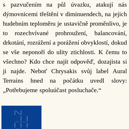
s pazvučením na půl úvazku, atakují nás
dýmovnicemi třeštění v diminuendech, na jejich
hudebním teploměru je ustavičně proměnlivo, je
to rozechvívané prohroužení, balancování,
drkotání, rozrážení a porážení obvyklostí, dokud
se vše neponoří do ulity ztichlosti. K čemu to
všechno? Kdo chce najít odpověď, dozajista si
ji najde. Neboť Chrysakis svůj label Aural
Terrains hned na počátku uvedl slovy:
„Potřebujeme spoluúčast posluchače.“