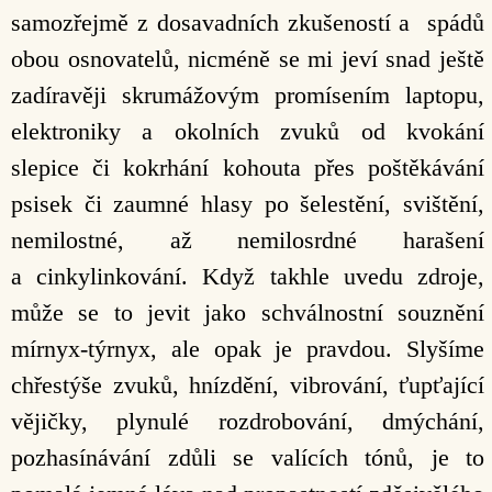
samozřejmě z dosavadních zkušeností a spádů
obou osnovatelů, nicméně se mi jeví snad ještě
zadíravěji skrumážovým promísením laptopu,
elektroniky a okolních zvuků od kvokání
slepice či kokrhání kohouta přes poštěkávání
psisek či zaumné hlasy po šelestění, svištění,
nemilostné, až nemilosrdné harašení
a cinkylinkování. Když takhle uvedu zdroje,
může se to jevit jako schválnostní souznění
mírnyx-týrnyx, ale opak je pravdou. Slyšíme
chřestýše zvuků, hnízdění, vibrování, ťupťající
vějičky, plynulé rozdrobování, dmýchání,
pozhasínávání zdůli se valících tónů, je to