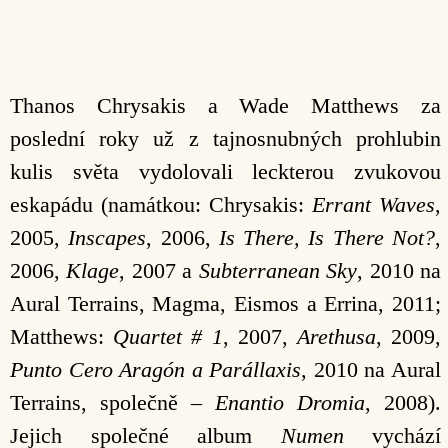
Thanos Chrysakis a Wade Matthews za
poslední roky už z tajnosnubných prohlubin
kulis světa vydolovali leckterou zvukovou
eskapádu (namátkou: Chrysakis:
Errant Waves
,
2005,
Inscapes
, 2006,
Is There, Is There Not?
,
2006,
Klage
, 2007 a
Subterranean Sky
, 2010 na
Aural Terrains, Magma, Eismos a Errina, 2011;
Matthews:
Quartet # 1
, 2007,
Arethusa
, 2009,
Punto Cero Aragón a Parállaxis
, 2010 na Aural
Terrains, společně –
Enantio Dromia
, 2008).
Jejich společné album
Numen
vychází