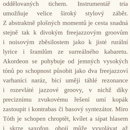
oddělovaných tichem. Instrumentář tria
umožňuje velice široký stylový záběr.
Z abstraktně plošných momentů je cesta snadná
stejně tak k divokým freejazzovým groovům
i noisovým zběsilostem jako k jisté rurální
lyrice i šramlům ze surreálného kabaretu.
Akordeon se pohybuje od jemných vysokých
tónů po schopnost působit jako dva freejazzoví
varhaníci naráz, bicí umějí táhlé rezonance
i rozevláté jazzové groovy, v nichž díky
preciznímu zvukovému řešení umí kopák
zastoupit i kontrabas či basový syntezátor. Miro
Tóth je schopen chroptět, kvílet a sípat hlasem
i skrze saxofon, obojí může vyvolávat až