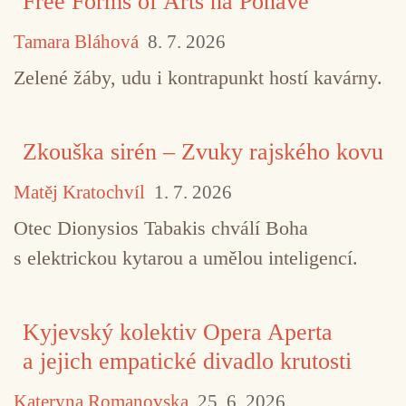
Free Forms of Arts na Ponavě
Tamara Bláhová
8. 7. 2026
Zelené žáby, udu i kontrapunkt hostí kavárny.
Zkouška sirén – Zvuky rajského kovu
Matěj Kratochvíl
1. 7. 2026
Otec Dionysios Tabakis chválí Boha
s elektrickou kytarou a umělou inteligencí.
TAGY
Ádám Móser
Áron Porteleki
free jazz
Kyjevský kolektiv Opera Aperta
improvizace
jazz
Meteorismo
Miroslav Tóth
a jejich empatické divadlo krutosti
Thisnis
Kateryna Romanovska
25. 6. 2026