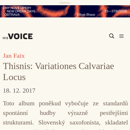
- Inzerce -
Přeskočit
na
obsah
Men
Jan Faix
Thisnis: Variationes Calvariae
Locus
18. 12. 2017
Toto album poněkud vybočuje ze standardů
spontánní hudby výrazně pestřejšími
strukturami. Slovenský saxofonista, skladatel