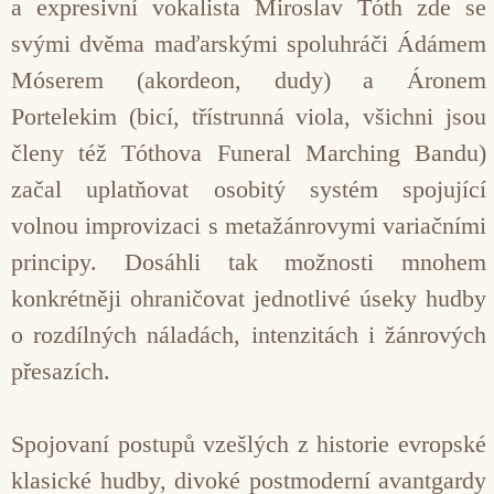
a expresivní vokalista Miroslav Tóth zde se
svými dvěma maďarskými spoluhráči Ádámem
Móserem (akordeon, dudy) a Áronem
Portelekim (bicí, třístrunná viola, všichni jsou
členy též Tóthova Funeral Marching Bandu)
začal uplatňovat osobitý systém spojující
volnou improvizaci s metažánrovymi variačními
principy. Dosáhli tak možnosti mnohem
konkrétněji ohraničovat jednotlivé úseky hudby
o rozdílných náladách, intenzitách i žánrových
přesazích.
Spojovaní postupů vzešlých z historie evropské
klasické hudby, divoké postmoderní avantgardy