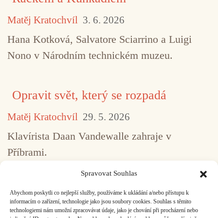
Matěj Kratochvíl
3. 6. 2026
Hana Kotková, Salvatore Sciarrino a Luigi
Nono v Národním technickém muzeu.
Opravit svět, který se rozpadá
Matěj Kratochvíl
29. 5. 2026
Klavírista Daan Vandewalle zahraje v
Příbrami.
Spravovat Souhlas
Abychom poskytli co nejlepší služby, používáme k ukládání a/nebo přístupu k
...
1
2
3
4
5
517
informacím o zařízení, technologie jako jsou soubory cookies. Souhlas s těmito
technologiemi nám umožní zpracovávat údaje, jako je chování při procházení nebo