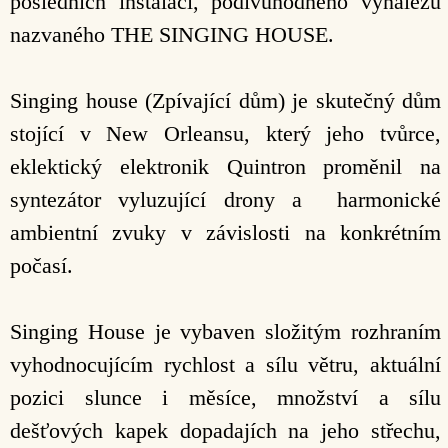
posledních instalací, podivuhodného vynálezu
nazvaného THE SINGING HOUSE.
Singing house (Zpívající dům) je skutečný dům
stojící v New Orleansu, který jeho tvůrce,
eklektický elektronik Quintron proměnil na
syntezátor vyluzující drony a harmonické
ambientní zvuky v závislosti na konkrétním
počasí.
Singing House je vybaven složitým rozhraním
vyhodnocujícím rychlost a sílu větru, aktuální
pozici slunce i měsíce, množství a sílu
dešťových kapek dopadajích na jeho střechu,