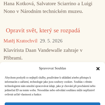
Hana Kotková, Salvatore Sciarrino a Luigi
Nono v Národním technickém muzeu.
Opravit svět, který se rozpadá
Matěj Kratochvíl
29. 5. 2026
Klavírista Daan Vandewalle zahraje v
Příbrami.
Spravovat Souhlas
Abychom poskytli co nejlepší služby, používáme k ukládání a/nebo přístupu k
...
1
2
3
4
5
517
informacím o zařízení, technologie jako jsou soubory cookies. Souhlas s těmito
technologiemi nám umožní zpracovávat údaje, jako je chování při procházení nebo
jedinečná ID na tomto webu. Nesouhlas nebo odvolání souhlasu může nepříznivě
ovlivnit určité vlastnosti a funkce.
Facebook
Bandcamp
Mail