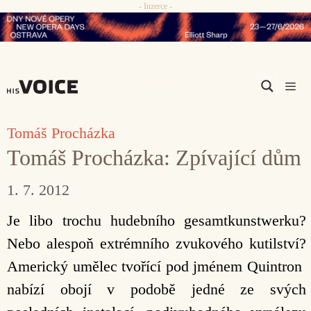
- Inzerce -
Přeskočit
na
obsah
Men
Tomáš Procházka
Tomáš Procházka: Zpívající dům
1. 7. 2012
Je libo trochu hudebního gesamtkunstwerku?
Nebo alespoň extrémního zvukového kutilství?
Americký umělec tvořící pod jménem Quintron
nabízí obojí v podobě jedné ze svých