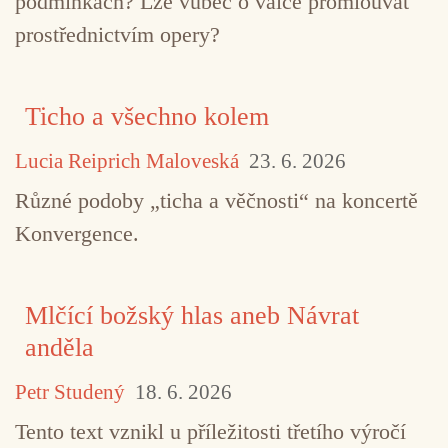
podmínkách? Lze vůbec o válce promlouvat
prostřednictvím opery?
Ticho a všechno kolem
Lucia Reiprich Maloveská
23. 6. 2026
Různé podoby „ticha a věčnosti“ na koncertě
Konvergence.
Mlčící božský hlas aneb Návrat
anděla
Petr Studený
18. 6. 2026
Tento text vznikl u příležitosti třetího výročí