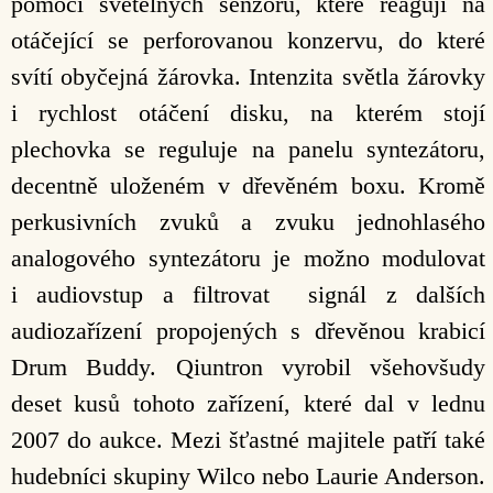
pomocí světelných senzorů, které reagují na
otáčející se perforovanou konzervu, do které
svítí obyčejná žárovka. Intenzita světla žárovky
i rychlost otáčení disku, na kterém stojí
plechovka se reguluje na panelu syntezátoru,
decentně uloženém v dřevěném boxu. Kromě
perkusivních zvuků a zvuku jednohlasého
analogového syntezátoru je možno modulovat
i audiovstup a filtrovat signál z dalších
audiozařízení propojených s dřevěnou krabicí
Drum Buddy. Qiuntron vyrobil všehovšudy
deset kusů tohoto zařízení, které dal v lednu
2007 do aukce. Mezi šťastné majitele patří také
hudebníci skupiny Wilco nebo Laurie Anderson.