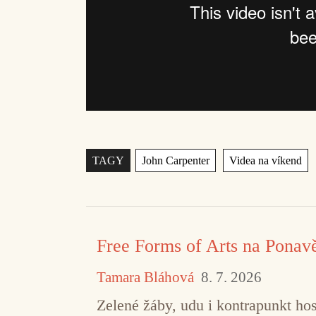
Štítky
,
TAGY
John Carpenter
Videa na víkend
Free Forms of Arts na Ponav
Tamara Bláhová
8. 7. 2026
Zelené žáby, udu i kontrapunkt hos