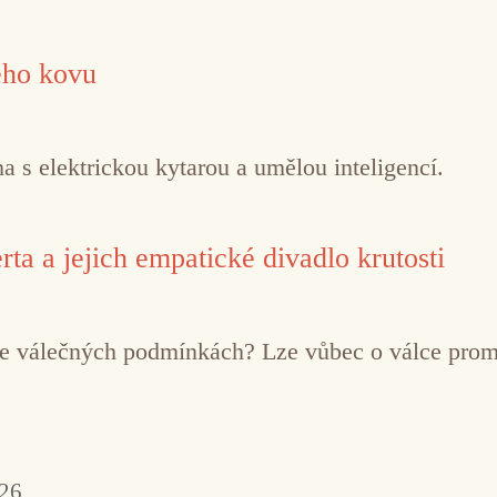
ého kovu
 s elektrickou kytarou a umělou inteligencí.
ta a jejich empatické divadlo krutosti
í ve válečných podmínkách? Lze vůbec o válce pro
026