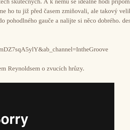
 těch skutečných. A k němu se ideálně hodí připom
e ho tu již před časem zmiňovali, ale takový velik
o pohodlného gauče a nalijte si něco dobrého. d
v=mDZ7sqA5ylY&ab_channel=IntheGroove
nem Reynoldsem o zvucích hrůzy.