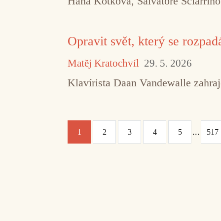
Hana Kotková, Salvatore Sciarrin
Opravit svět, který se rozpad
Matěj Kratochvíl
29. 5. 2026
Klavírista Daan Vandewalle zahraj
...
1
2
3
4
5
517