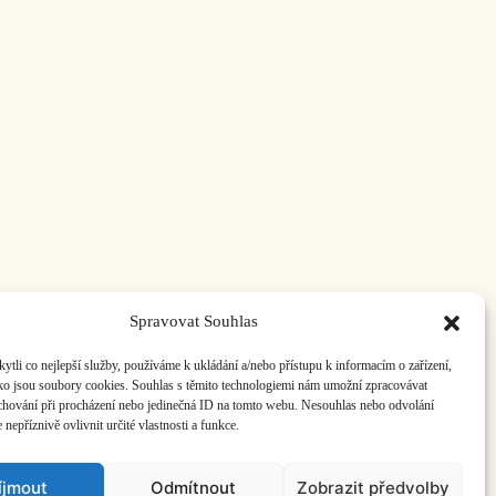
Spravovat Souhlas
li co nejlepší služby, používáme k ukládání a/nebo přístupu k informacím o zařízení,
ako jsou soubory cookies. Souhlas s těmito technologiemi nám umožní zpracovávat
e chování při procházení nebo jedinečná ID na tomto webu. Nesouhlas nebo odvolání
nepříznivě ovlivnit určité vlastnosti a funkce.
íjmout
Odmítnout
Zobrazit předvolby