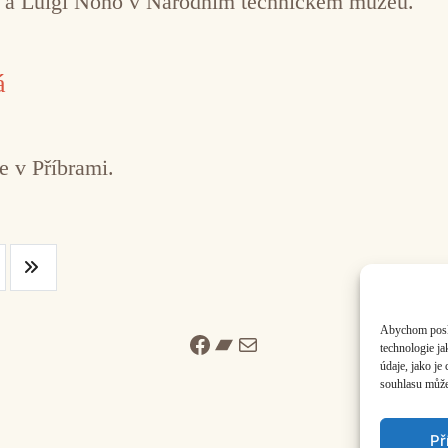
o a Luigi Nono v Národním technickém muzeu.
á
e v Příbrami.
Abychom poskyt
Facebook
Bandcamp
Mail
technologie j
údaje, jako j
souhlasu může 
Př