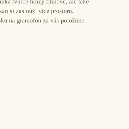
ínka tvůrce hrůzy filmové, ale také
án si zaslouží více prostoru.
esku na gramofon za vás položíme