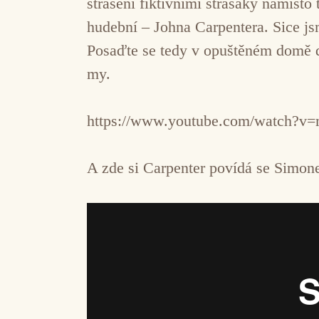
strašení fiktivními strašáky namísto
hudební – Johna Carpentera. Sice jsm
Posaďte se tedy v opuštěném domě d
my.
https://www.youtube.com/watch?
A zde si Carpenter povídá se Simo