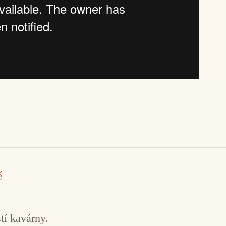
ě
tí kavárny.