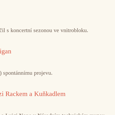
il s koncertní sezonou ve vnitrobloku.
igan
ě) spontánnímu projevu.
ezi Rackem a Kuňkadlem