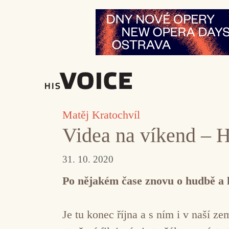
Přeskočit
na
obsah
Matěj Kratochvíl
Videa na víkend – 
31. 10. 2020
Po nějakém čase znovu o hudbě a 
Je tu konec října a s ním i v naší z