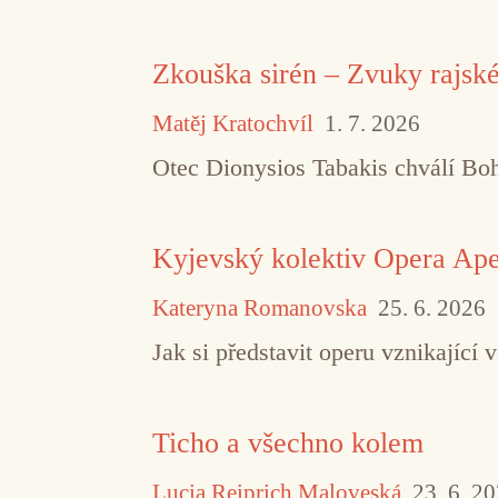
Zkouška sirén – Zvuky rajsk
Matěj Kratochvíl
1. 7. 2026
Otec Dionysios Tabakis chválí Boha
Kyjevský kolektiv Opera Aper
Kateryna Romanovska
25. 6. 2026
Jak si představit operu vznikajíc
Ticho a všechno kolem
Lucia Reiprich Maloveská
23. 6. 2