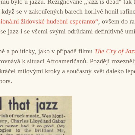
u bylo u jazzu. Rezignované „jazz is dead“ tak tr
když se v zakouřených barech horlivě honil rafino
cionální židovské hudební esperanto“
, ovšem do ra
 se jazz i se všemi svými odrůdami definitivně umís
ě a politicky, jako v případě filmu
The Cry of Jaz
irovnává k situaci Afroameričanů. Později rozezněli
 kráčel mílovými kroky a současný svět daleko lépe
oors.