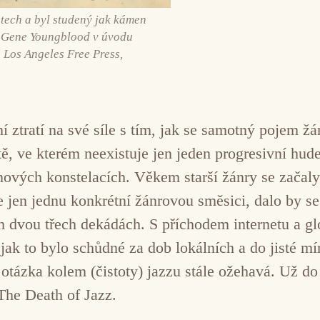
etech a byl studený jak kámen
.“ Gene Youngblood v úvodu
 Los Angeles Free Press,
í ztratí na své síle s tím, jak se samotný pojem ž
ě, ve kterém neexistuje jen jeden progresivní hude
nových konstelacích. Věkem starší žánry se začaly 
je jen jednu konkrétní žánrovou směsici, dalo by 
ch dvou třech dekádách. S příchodem internetu a g
jak to bylo schůdné za dob lokálních a do jisté 
otázka kolem (čistoty) jazzu stále ožehavá. Už d
The Death of Jazz.