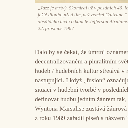
„Jazz je mrtvý. Skomíral už v pozdních 40. l
ještě dlouho před tím, než zemřel Coltrane
obsáhlého textu o kapele Jefferson Airplane.
22. prosince 1967
Dalo by se čekat, že úmrtní oznámen
decentralizovaném a pluralitním svět
hudeb / hudebních kultur střetává v 
nastupující. I když „fusion“ označu
situaci v hudební tvorbě v poslední
definovat hudbu jedním žánrem tak, 
Wyntona Marsalise zůstává žánrová 
z roku 1989 zařadil píseň s názvem 