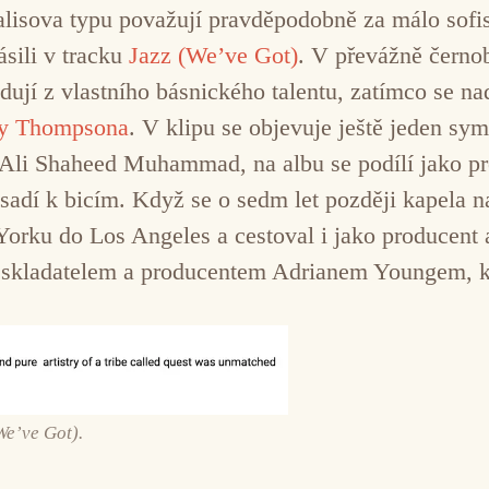
alisova typu považují pravděpodobně za málo sofis
ásili v tracku
Jazz (We’ve Got)
. V převážně černobí
dují z vlastního básnického talentu, zatímco se na
y Thompsona
. V klipu se objevuje ještě jeden sy
o Ali Shaheed Muhammad, na albu se podílí jako pro
adí k bicím. Když se o sedm let později kapela n
rku do Los Angeles a cestoval i jako producent a 
e skladatelem a producentem Adrianem Youngem, k
We’ve Got).