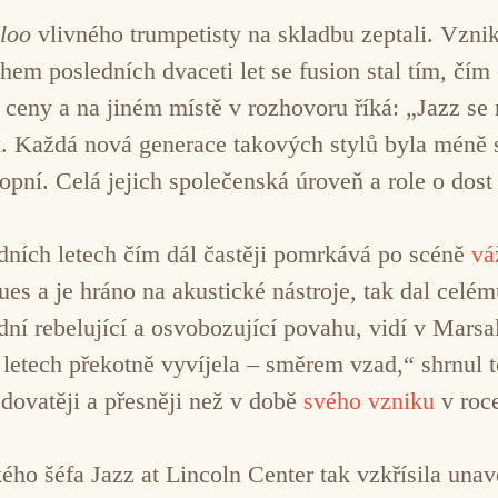
loo
vlivného trumpetisty na skladbu zeptali. Vzni
hem posledních dvaceti let se fusion stal tím, čím
y ceny a na jiném místě v rozhovoru říká: „Jazz se 
. Každá nová generace takových stylů byla méně s
ní. Celá jejich společenská úroveň a role o dost 
dních letech čím dál častěji pomrkává po scéně
vá
es a je hráno na akustické nástroje, tak dal celému
vodní rebelující a osvobozující povahu, vidí v Mars
letech překotně vyvíjela – směrem vzad,“ shrnul t
edovatěji a přesněji než v době
svého vzniku
v roc
 šéfa Jazz at Lincoln Center tak vzkřísila unave