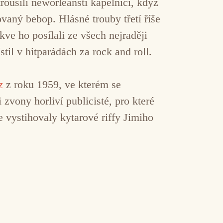
ousili neworleanští kapelníci, když
vaný bebop. Hlásné trouby třetí říše
kve ho posílali ze všech nejraději
til v hitparádách za rock and roll.
z
z roku 1959, ve kterém se
 zvony horliví publicisté, pro které
 vystihovaly kytarové riffy Jimiho