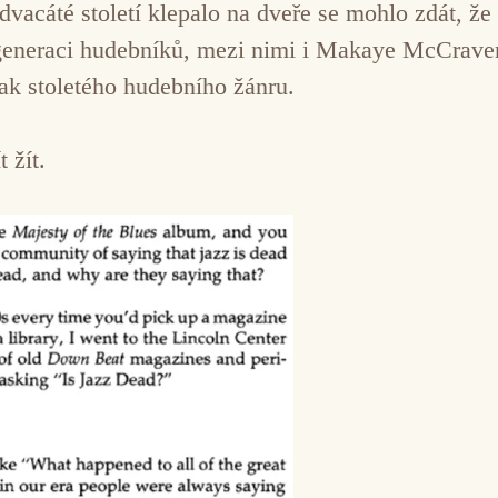
nadvacáté století klepalo na dveře se mohlo zdát, ž
generaci hudebníků, mezi nimi i Makaye McCravena
 jak stoletého hudebního žánru.
 žít.