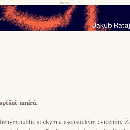
- Inzerce -
spěšně umírá.
beným publicistickým a esejistickým cvičením. Žá