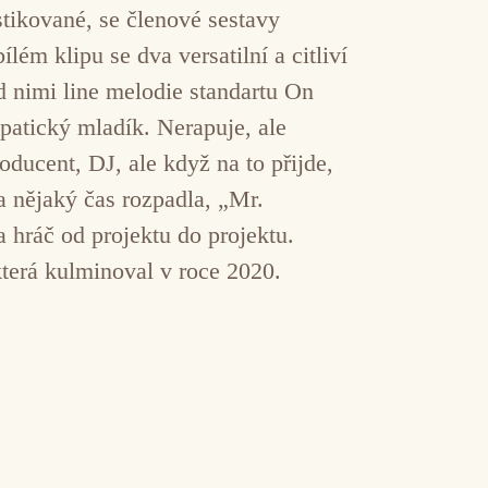
tikované, se členové sestavy
lém klipu se dva versatilní a citliví
d nimi line melodie standartu On
mpatický mladík. Nerapuje, ale
ducent, DJ, ale když na to přijde,
a nějaký čas rozpadla, „Mr.
hráč od projektu do projektu.
terá kulminoval v roce 2020.