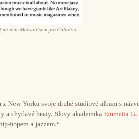
Wyntonem Marsalilsem pro Callaloo,
dů z New Yorku svoje druhé studiové album s náz
ly a chytlavé beaty. Slovy akademika
Emmetta G. 
i hip-hopem a jazzem.“