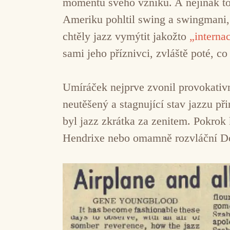
momentu svého vzniku. A nejinak tom
Ameriku pohltil swing a swingmani, 
chtěly jazz vymýtit jakožto
„interna
sami jeho příznivci, zvláště poté, co
Umíráček nejprve zvonil provokativn
neutěšený a stagnující stav jazzu př
byl jazz zkrátka za zenitem. Pokrok
Hendrixe nebo omamně rozvláční D