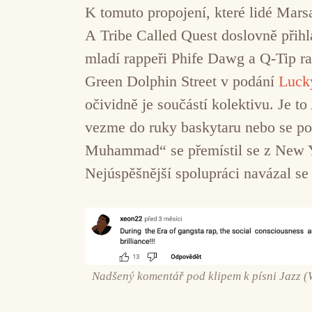
K tomuto propojení, které lidé Mars
A Tribe Called Quest doslovně přihl
mladí rappeři Phife Dawg a Q-Tip ra
Green Dolphin Street v podání
Luck
očividně je součástí kolektivu. Je t
vezme do ruky baskytaru nebo se pos
Muhammad“ se přemístil se z New Yo
Nejúspěšnější spolupráci navázal s
Nadšený komentář pod klipem k písni Jazz (