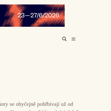
Menu
nry se obyčejně pohřbívají už od