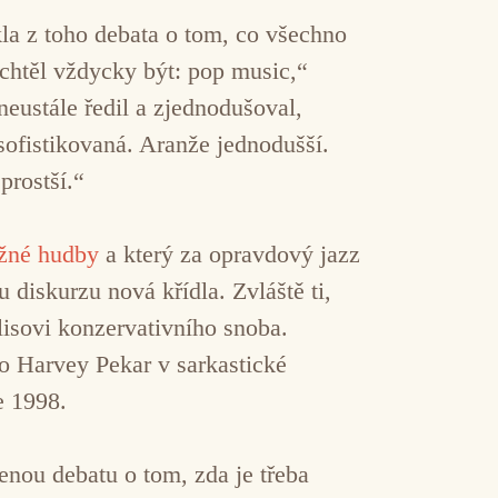
kla z toho debata o tom, co všechno
 chtěl vždycky být: pop music,“
neustále ředil a zjednodušoval,
ofistikovaná. Aranže jednodušší.
prostší.“
žné hudby
a který za opravdový jazz
 diskurzu nová křídla. Zvláště ti,
alisovi konzervativního snoba.
o Harvey Pekar v sarkastické
e 1998.
nou debatu o tom, zda je třeba