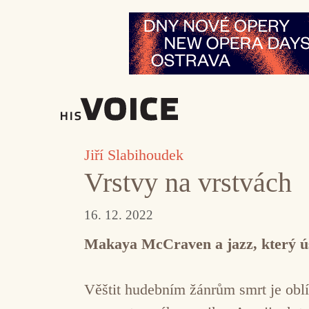
Přeskočit
na
obsah
Jiří Slabihoudek
Vrstvy na vrstvách
16. 12. 2022
Makaya McCraven a jazz, který ú
Věštit hudebním žánrům smrt je oblí