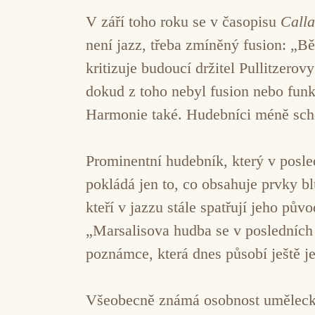
V září toho roku se v časopisu
Calla
není jazz, třeba zmíněný fusion: „Bě
kritizuje budoucí držitel Pullitzerov
dokud z toho nebyl fusion nebo funk
Harmonie také. Hudebníci méně schop
Prominentní hudebník, který v posle
pokládá jen to, co obsahuje prvky blu
kteří v jazzu stále spatřují jeho pů
„Marsalisova hudba se v posledních 
poznámce, která dnes působí ještě j
Všeobecně známá osobnost uměleckého