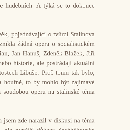
ene hudebních. A týká se to dokonce
k, pojednávající o tvůrci Stalinova
nikla žádná opera o socialistickém
ian, Jan Hanuš, Zdeněk Blažek, Jiří
ebo historie, ale postrádají aktuální
itostech Libuše. Proč tomu tak bylo,
ě a houfně, to by mohlo být zajímavé
a soudobou operu na stalinské téma
 jsem zde narazil v diskusi na téma
, ale nynější důkazy čecháčkovské