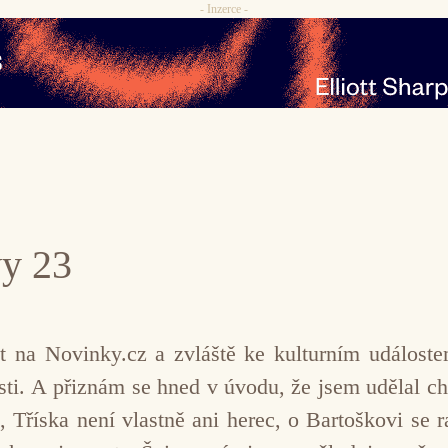
- Inzerce -
y 23
t na Novinky.cz a zvláště ke kulturním událos
nosti. A přiznám se hned v úvodu, že jsem udělal c
, Tříska není vlastně ani herec, o Bartoškovi se r