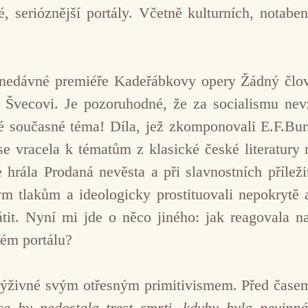
né, serióznější portály. Včetně kulturních, notab
 nedávné premiéře Kadeřábkovy opery Žádný člově
 Švecovi. Je pozoruhodné, že za socialismu nevz
né současné téma! Díla, jež zkomponovali E.F.Bur
se vracela k tématům z klasické české literatury n
e hrála Prodaná nevěsta a při slavnostních přílež
ckým tlakům a ideologicky prostituovali nepokryt
it. Nyní mi jde o něco jiného: jak reagovala n
ém portálu?
ýživné svým otřesným primitivismem. Před časem
ce by nedostala trest smrti, kdyby byla nevinná