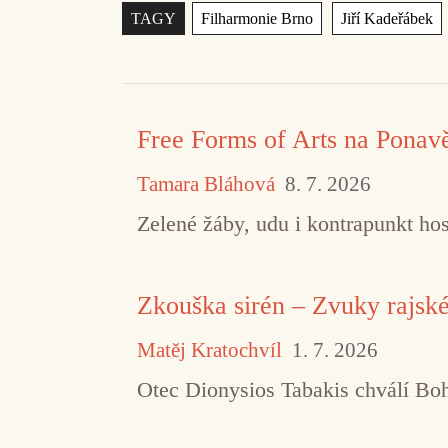
Štítky
,
TAGY
Filharmonie Brno
Jiří Kadeřábek
Free Forms of Arts na Ponav
Tamara Bláhová
8. 7. 2026
Zelené žáby, udu i kontrapunkt hos
Zkouška sirén – Zvuky rajsk
Matěj Kratochvíl
1. 7. 2026
Otec Dionysios Tabakis chválí Boha