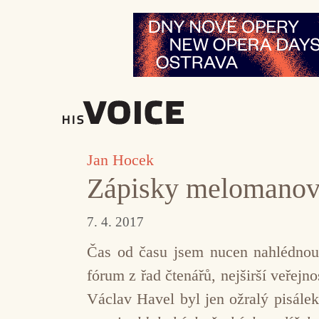
Přeskočit
na
obsah
Jan Hocek
Zápisky melomanov
7. 4. 2017
Čas od času jsem nucen nahlédnou
fórum z řad čtenářů, nejširší veřej
Václav Havel byl jen ožralý pisálek