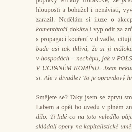
hlouposti a bohužel i nenávisti, v
zarazil. Nedělám si iluze o akcep
komentátoři
dokázali vyplodit za zr
s propagací kouření v divadle, cituji
bude asi tak tklivá, že si ji mál
v hospodách – nechápu, jak v POL
V UCPANÉM KOMÍNU. Jsem nekuřačka
si. Ale v divadle? To je opravdový 
Smějete se? Taky jsem se zprvu smá
Labem a opět ho uvedu v plném zn
dílo. Ti lidé co na toto veledílo pů
skládali opery na kapitalistické um