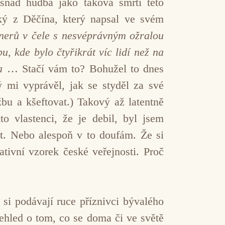
snad hudba jako taková smrtí této
ký z Děčína, který napsal ve svém
unerů v čele s nesvéprávným ožralou
u, kde bylo čtyřikrát víc lidí než na
na
… Stačí vám to? Bohužel to dnes
 mi vyprávěl, jak se styděl za své
bu a kšeftovat.) Takový až latentně
o vlastenci, že je debil, byl jsem
st. Nebo alespoň v to doufám. Že si
tivní vzorek české veřejnosti. Proč
si podávají ruce příznivci bývalého
přehled o tom, co se doma či ve světě