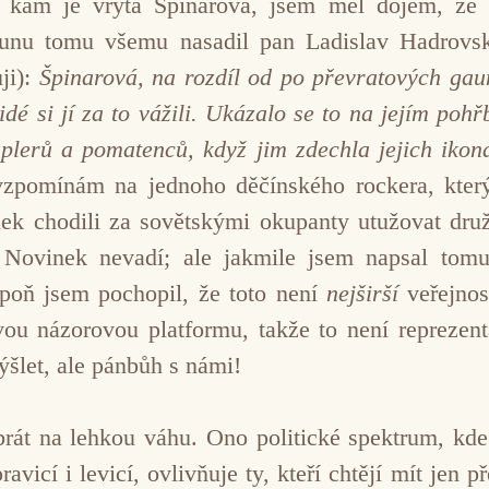
, kam je vryta Špinarová, jsem měl dojem, že 
orunu tomu všemu nasadil pan Ladislav Hadrovs
ji):
Špinarová, na rozdíl od po převratových ga
é si jí za to vážili. Ukázalo se to na jejím pohřb
taplerů a pomatenců, když jim zdechla jejich iko
vzpomínám na jednoho děčínského rockera, který
ek chodili za sovětskými okupanty utužovat druž
Novinek nevadí; ale jakmile jsem napsal tomut
spoň jsem pochopil, že toto není
nejširší
veřejno
ou názorovou platformu, takže to není reprezenta
ýšlet, ale pánbůh s námi!
rát na lehkou váhu. Ono politické spektrum, kde 
avicí i levicí, ovlivňuje ty, kteří chtějí mít jen 