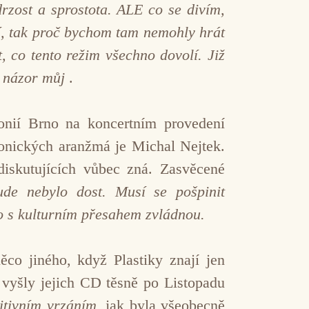
drzost a sprostota. ALE co se divím,
í, tak proč bychom tam nemohly hrát
, co tento režim všechno dovolí. Již
en názor můj
.
onií Brno na koncertním provedení
onických aranžmá je Michal Nejtek.
iskutujících vůbec zná. Zasvěcené
ude nebylo dost. Musí se pošpinit
ko s kulturním přesahem zvládnou.
co jiného, když Plastiky znají jen
 vyšly jejich CD těsně po Listopadu
itivním vrzáním
, jak byla všeobecně