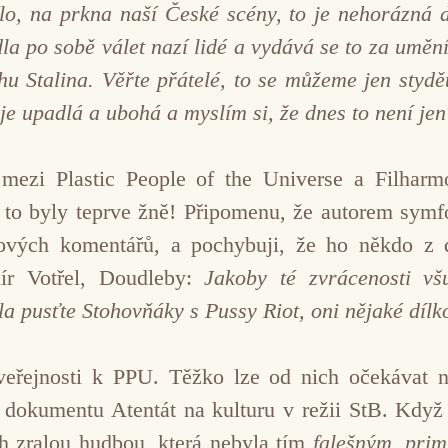
ílo, na prkna naší České scény, to je nehorázná 
la po sobě válet nazí lidé a vydává se to za uměn
 Stalina. Věřte přátelé, to se můžeme jen stydět
 je upadlá a ubohá a myslím si, že dnes to není j
 mezi Plastic People of the Universe a Filharm
to byly teprve žně! Připomenu, že autorem symf
dových komentářů, a pochybuji, že ho někdo z d
mír Votřel, Doudleby:
Jakoby té zvrácenosti vš
la pusťte Stohovňáky s Pussy Riot, oni nějaké díl
veřejnosti k PPU. Těžko lze od nich očekávat ně
 dokumentu Atentát na kulturu v režii StB. Když
ch zralou hudbou, která nebyla tím
falešným, prim