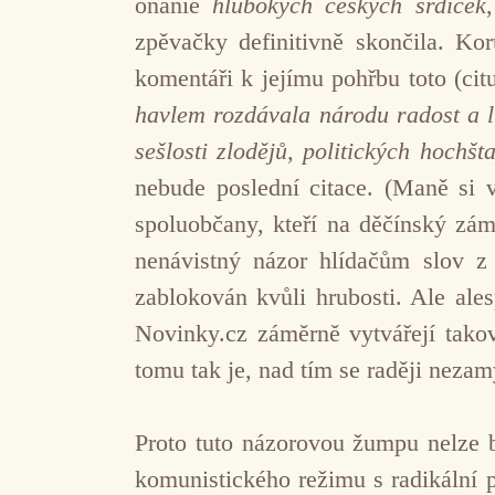
onanie
hlubokých českých srdíček
zpěvačky definitivně skončila. K
komentáři k jejímu pohřbu toto (citu
havlem rozdávala národu radost a lid
sešlosti zlodějů, politických hochš
nebude poslední citace. (Maně si 
spoluobčany, kteří na děčínský zám
nenávistný názor hlídačům slov z 
zablokován kvůli hrubosti. Ale ale
Novinky.cz záměrně vytvářejí takov
tomu tak je, nad tím se raději nezam
Proto tuto názorovou žumpu nelze b
komunistického režimu s radikální pr