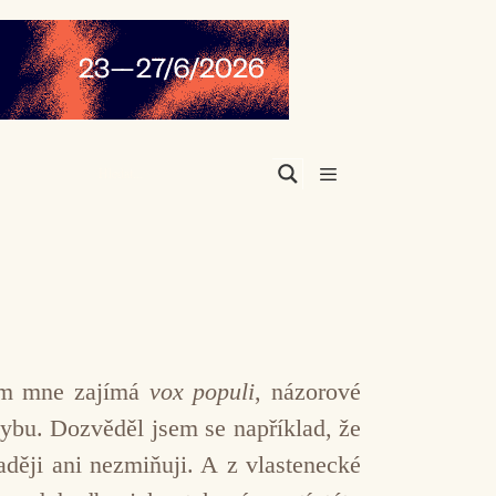
Menu
tem mne zajímá
vox
populi
, názorové
hybu. Dozvěděl jsem se například, že
aději ani nezmiňuji. A z vlastenecké