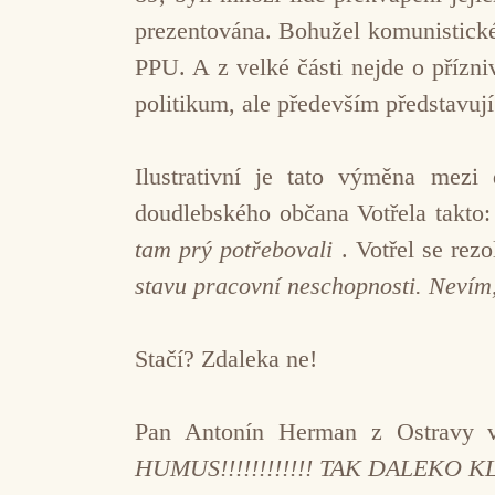
prezentována. Bohužel komunistické 
PPU. A z velké části nejde o přízn
politikum, ale především představuj
Ilustrativní je tato výměna mez
doudlebského občana Votřela takto
tam prý potřebovali
. Votřel se rez
stavu pracovní neschopnosti. Nevím
Stačí? Zdaleka ne!
Pan Antonín Herman z Ostravy
HUMUS!!!!!!!!!!!! TAK DALEKO K