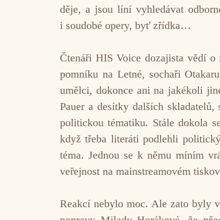
děje, a jsou líní vyhledávat odbor
i soudobé opery, byť zřídka…
Čtenáři HIS Voice dozajista vědí o
pomníku na Letné, sochaři Otakaru
umělci, dokonce ani na jakékoli ji
Pauer a desítky dalších skladatelů, 
politickou tématiku. Stále dokola s
když třeba literáti podlehli politi
téma. Jednou se k němu míním vrát
veřejnost na mainstreamovém tiskov
Reakcí nebylo moc. Ale zato byly v
popravy Milady Horákové, že
pře