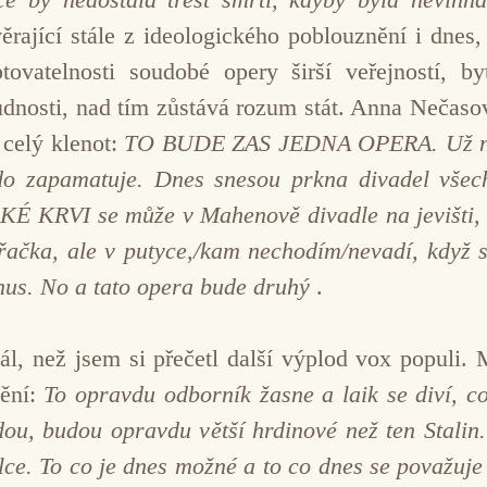
yvěrající stále z ideologického poblouznění i dne
tovatelnosti soudobé opery širší veřejností, by
ůdnosti, nad tím zůstává rozum stát. Anna Nečaso
 celý klenot:
TO BUDE ZAS JEDNA OPERA. Už nyní 
okdo zapamatuje. Dnes snesou prkna divadel všec
SKÉ KRVI se může v Mahenově divadle na jevišti
, ale v putyce,/kam nechodím/nevadí, když si z
hnus. No a tato opera bude druhý
.
l, než jsem si přečetl další výplod vox populi. M
ění:
To opravdu odborník žasne a laik se diví, 
jdou, budou opravdu větší hrdinové než ten Stalin.
ělce. To co je dnes možné a to co dnes se považuje