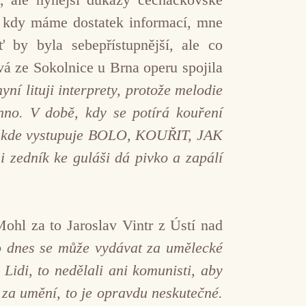
s, kdy máme dostatek informací, mne
ť by byla sebepřístupnější, ale co
vá ze Sokolnice u Brna operu spojila
lituji interprety, protože melodie
hno. V době, kdy se potírá kouření
, kde vystupuje BOLO, KOUŘIT, JAK
edník ke guláši dá pivko a zapálí
ohl za to Jaroslav Vintr z Ústí nad
co dnes se může vydávat za umělecké
 Lidi, to nedělali ani komunisti, aby
 za umění, to je opravdu neskutečné.