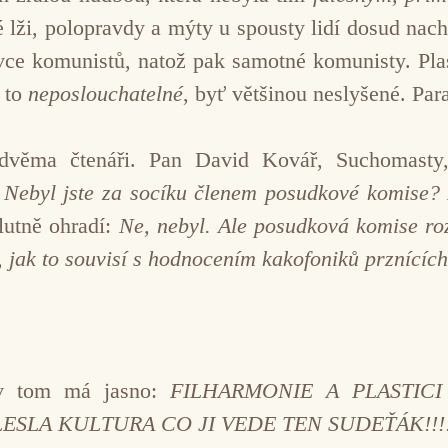
lži, polopravdy a mýty u spousty lidí dosud nach
ivce komunistů, natož pak samotné komunisty. Plas
í to
neposlouchatelné
, byť většinou neslyšené. Pa
i dvěma čtenáři. Pan David Kovář, Suchomasty
:
Nebyl jste za socíku členem posudkové komise? 
olutně ohradí:
Ne, nebyl. Ale posudková komise r
, jak to souvisí s hodnocením kakofoniků prznící
 v tom má jasno:
FILHARMONIE A PLASTICI
LESLA KULTURA CO JI VEDE TEN SUDEŤÁK!!!!!!