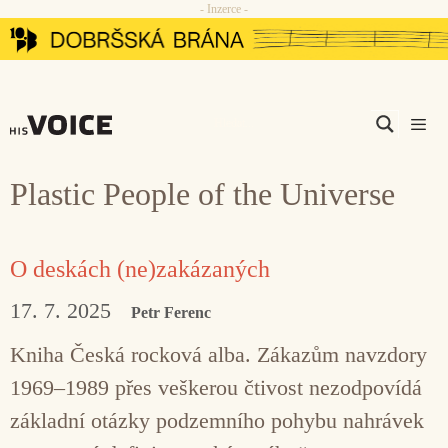
- Inzerce -
Přeskočit
na
obsah
Men
Plastic People of the Universe
O deskách (ne)zakázaných
17. 7. 2025
Petr Ferenc
Kniha Česká rocková alba. Zákazům navzdory
1969–1989 přes veškerou čtivost nezodpovídá
základní otázky podzemního pohybu nahrávek