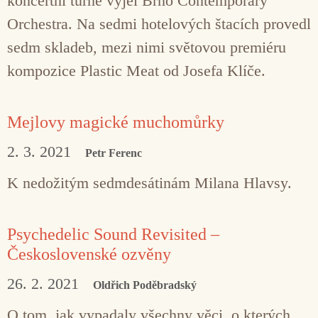
koncertní turné vyjel Brno Contemporary
Orchestra. Na sedmi hotelových štacích provedl
sedm skladeb, mezi nimi světovou premiéru
kompozice Plastic Meat od Josefa Klíče.
Mejlovy magické muchomůrky
2. 3. 2021
Petr Ferenc
K nedožitým sedmdesátinám Milana Hlavsy.
Psychedelic Sound Revisited –
Československé ozvěny
26. 2. 2021
Oldřich Poděbradský
O tom, jak vypadaly všechny věci, o kterých