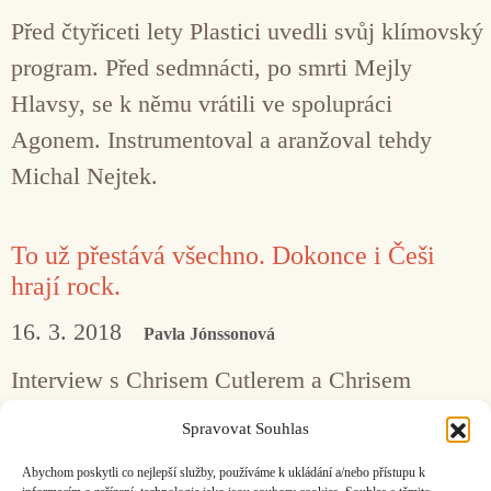
Před čtyřiceti lety Plastici uvedli svůj klímovský
program. Před sedmnácti, po smrti Mejly
Hlavsy, se k němu vrátili ve spolupráci
Agonem. Instrumentoval a aranžoval tehdy
Michal Nejtek.
To už přestává všechno. Dokonce i Češi
hrají rock.
16. 3. 2018
Pavla Jónssonová
Interview s Chrisem Cutlerem a Chrisem
Bohnem
Spravovat Souhlas
Abychom poskytli co nejlepší služby, používáme k ukládání a/nebo přístupu k