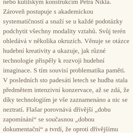
nebo kutilským konstrukcím Petra Nikla.
Zároveň postupuje s akademickou
systematičností a snaží se u každé podotázky
podchytit všechny modality vztahů. Svůj terén
ohledává v několika okruzích. Věnuje se otázce
hudební kreativity a ukazuje, jak různé
technologie přispěly k rozvoji hudební
imaginace. S tím souvisí problematika paměti.
V posledních sto padesáti letech se hudba stala
předmětem intenzivní konzervace, až se zdá, že
díky technologiím je vše zaznamenáno a nic se
neztratí. Flašar porovnává dřívější „dobu
zapomínání“ se současnou „dobou
dokumentační“ a tvrdí, že oproti dřívějšímu