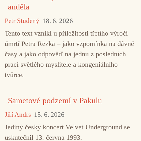
TAGY
elektronická hudba
Kaija Saariaho
anděla
Martin Flašar
Pierre Boulez
Petr Studený
18. 6. 2026
Tento text vznikl u příležitosti třetího výročí
úmrtí Petra Rezka – jako vzpomínka na dávné
časy a jako odpověď na jednu z posledních
prací světlého myslitele a kongeniálního
tvůrce.
Sametové podzemí v Pakulu
Jiří Andrs
15. 6. 2026
Jediný český koncert Velvet Underground se
uskutečnil 13. června 1993.