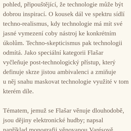
pohled, připouštějící, že technologie může být
dobrou inspirací. O kousek dál ve spektru sídlí
techno-realismus, kdy technologie má mít své
jasné vymezení coby nástroj ke konkrétním
úkolům. Techno-skepticismus pak technologii
odmítá. Jako speciální kategorii Flašar
vyčleňuje post-technologický přístup, který
definuje skrze jistou ambivalenci a zmiňuje
u něj snahu maskovat technologie využité v tom
kterém díle.
Tématem, jemuž se Flašar věnuje dlouhodobě,
jsou dějiny elektronické hudby; napsal
například monografii věnovanou Varésově