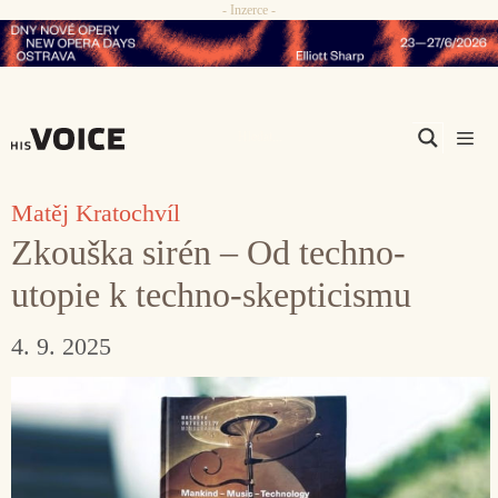
- Inzerce -
Přeskočit
na
obsah
Men
Matěj Kratochvíl
Zkouška sirén – Od techno-
utopie k techno-skepticismu
4. 9. 2025