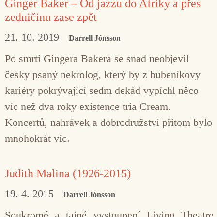
Ginger Baker – Od jazzu do Afriky a přes
zedničinu zase zpět
21. 10. 2019
Darrell Jónsson
Po smrti Gingera Bakera se snad neobjevil
česky psaný nekrolog, který by z bubeníkovy
kariéry pokrývající sedm dekád vypíchl něco
víc než dva roky existence tria Cream.
Koncertů, nahrávek a dobrodružství přitom bylo
mnohokrát víc.
Judith Malina (1926-2015)
19. 4. 2015
Darrell Jónsson
Soukromé a tajné vystoupení Living Theatre