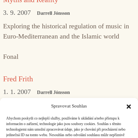
3. 9. 2007
Darrell Jónsson
Exploring the historical regulation of music in
Euro-Mediterranean and the Islamic world
Fonal
Fred Frith
1. 1. 2007
Darrell Jónsson
In the Czech Republic Fred Frith is well
Spravovat Souhlas
remembered by those who attended his concert
Abychom poskytli co nejlepší služby, používáme k ukládání a/nebo přístupu k
with Chris Cutler at Prague Jazz
informacím o zařízení, technologie jako jsou soubory cookies. Souhlas s těmito
technologiemi nám umožní zpracovávat údaje, jako je chování při procházení nebo
jedinečná ID na tomto webu. Nesouhlas nebo odvolání souhlasu může nepříznivě