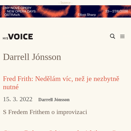
- Inzerce -
Přeskočit
na
obsah
Men
Darrell Jónsson
Fred Frith: Nedělám víc, než je nezbytně
nutné
15. 3. 2022
Darrell Jónsson
S Fredem Frithem o improvizaci