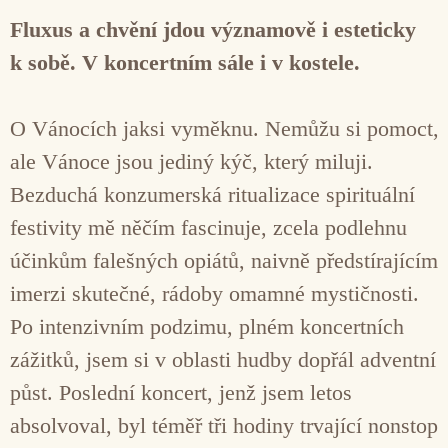
Fluxus a chvění jdou významově i esteticky
k sobě. V koncertním sále i v kostele.
O Vánocích jaksi vyměknu. Nemůžu si pomoct,
ale Vánoce jsou jediný kýč, který miluji.
Bezduchá konzumerská ritualizace spirituální
festivity mě něčím fascinuje, zcela podlehnu
účinkům falešných opiátů, naivně předstírajícím
imerzi skutečné, rádoby omamné mystičnosti.
Po intenzivním podzimu, plném koncertních
zážitků, jsem si v oblasti hudby dopřál adventní
půst. Poslední koncert, jenž jsem letos
absolvoval, byl téměř tři hodiny trvající nonstop