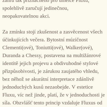
žánru tak příznačného pro umělce Fluxu,
spolehlivě zaručují jedinečnou,
neopakovatelnou akci.
Za zmínku stojí zkušenost a zasvěcenost všech
účinkujících večera. Bytostní múzičnost
Clementi(ové), Toniutti(ové), Walker(ové),
Duranda a Chessy, postavena na multižánrové
identitě jejich projevu a obdivuhodné stylové
přizpůsobivosti, je zárukou zaujatého vhledu,
bez něhož se akurátní interpretace zdánlivě
jednoduchých kusů nezaobejde. V estetice
Fluxu, víc než jinde, platí, že v jednoduchosti je
síla. Obzvlášť tento princip vzdaluje Fluxus od