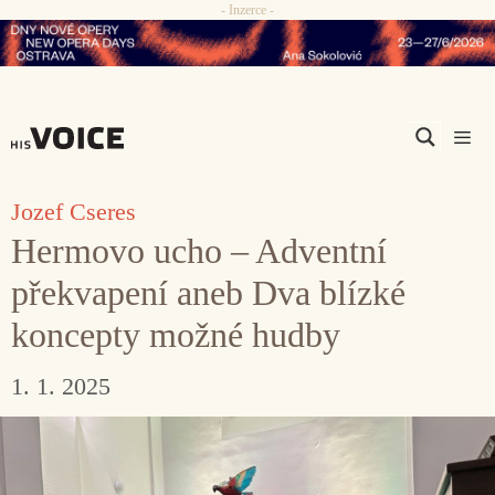
- Inzerce -
Přeskočit
na
obsah
Men
Jozef Cseres
Hermovo ucho – Adventní
překvapení aneb Dva blízké
koncepty možné hudby
1. 1. 2025