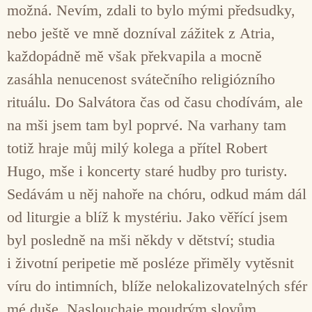
možná. Nevím, zdali to bylo mými předsudky,
nebo ještě ve mně dozníval zážitek z Atria,
každopádně mě však překvapila a mocně
zasáhla nenucenost svátečního religiózního
rituálu. Do Salvátora čas od času chodívám, ale
na mši jsem tam byl poprvé. Na varhany tam
totiž hraje můj milý kolega a přítel Robert
Hugo, mše i koncerty staré hudby pro turisty.
Sedávám u něj nahoře na chóru, odkud mám dál
od liturgie a blíž k mystériu. Jako věřící jsem
byl posledně na mši někdy v dětství; studia
i životní peripetie mě posléze přiměly vytěsnit
víru do intimních, blíže nelokalizovatelných sfér
mé duše. Naslouchaje moudrým slovům