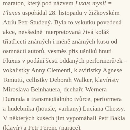
maraton, který pod názvem
Luxus mysli =
Fluxus
uspořádal 28. listopadu v žižkovském
Atriu Petr Studený. Byla to vskutku povedená
akce, nevšedně interpretovaná živá koláž
třiatřiceti známých i méně známých kusů od
osmnácti autorů, vesměs příslušníků hnutí
Fluxus v podání šesti oddaných performerů/ek –
vokalistky Anny Clementi, klavíristky Agnese
Toniutti, cellistky Deborah Walker, klavíristy
Miroslava Beinhauera, dechaře Wernera
Duranda a transmediálního tvůrce, performera
a hudebníka (housle, varhany) Luciana Chessy.
V některých kusech jim vypomáhali Petr Bakla
(klavír) a Petr Ferenc (narace).