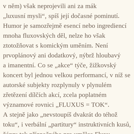
v něm) však neprojevili ani za mák
„luxusní mysli“, spíš její dočasné pominutí.
Humor je samozřejmě esencí nebo ingrediencí
mnoha fluxovských děl, nelze ho však
ztotožňovat s komickým uměním. Není
prvoplánový ani dodatkový, nýbrž hloubavý
a imanentní. Co se „akce“ týče, žižkovský
koncert byl jednou velkou performancí, v níž se
autorské subjekty rozplynuly v plynulém
zřetězení dílčích akcí, zcela poplatném
významové rovnici „FLUXUS = TOK“.
A stejně jako „nevstoupíš dvakrát do téhož
toku“, i verbální „partitury“ instruktivních kusů,