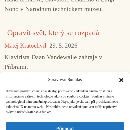
Nono v Národním technickém muzeu.
Opravit svět, který se rozpadá
Matěj Kratochvíl
29. 5. 2026
Klavírista Daan Vandewalle zahraje v
Příbrami.
Spravovat Souhlas
Abychom poskytli co nejlepší služby, používáme k ukládání a/nebo přístupu k
...
1
2
3
4
5
517
informacím o zařízení, technologie jako jsou soubory cookies. Souhlas s těmito
technologiemi nám umožní zpracovávat údaje, jako je chování při procházení nebo
jedinečná ID na tomto webu. Nesouhlas nebo odvolání souhlasu může nepříznivě
ovlivnit určité vlastnosti a funkce.
Facebook
Bandcamp
Mail
Příjmout