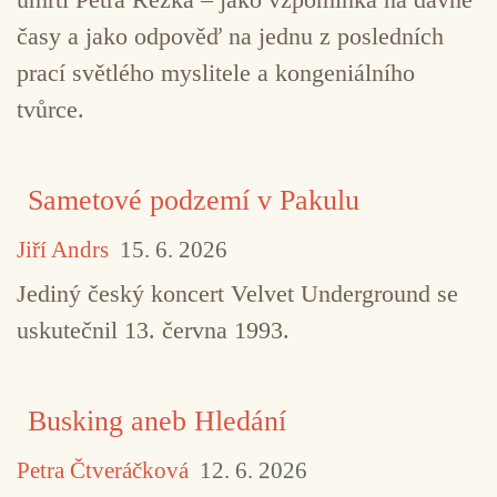
TAGY
Agnesse Toniutti
Anna Clementi
časy a jako odpověď na jednu z posledních
prací světlého myslitele a kongeniálního
Benjamin Patterson
Deborah Walker
Fluxus
tvůrce.
Hermovo ucho
Luciano Chessa
Miroslav Beinhau
Ostravská banda
Petr Bakla
Petr Ferenc
Petr 
Sametové podzemí v Pakulu
Robert Hugo
Werner Durand
Jiří Andrs
15. 6. 2026
Jediný český koncert Velvet Underground se
uskutečnil 13. června 1993.
Busking aneb Hledání
Petra Čtveráčková
12. 6. 2026