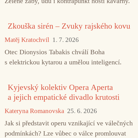
Zelené žáby, udu i kontrapunkt hostí kavárny.
Zkouška sirén – Zvuky rajského kovu
Matěj Kratochvíl
1. 7. 2026
Otec Dionysios Tabakis chválí Boha
s elektrickou kytarou a umělou inteligencí.
Kyjevský kolektiv Opera Aperta
a jejich empatické divadlo krutosti
Kateryna Romanovska
25. 6. 2026
Jak si představit operu vznikající ve válečných
podmínkách? Lze vůbec o válce promlouvat