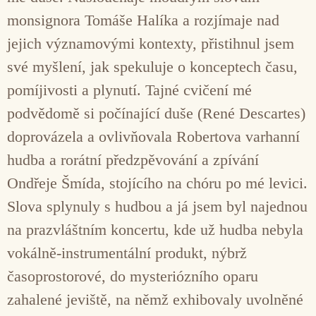
monsignora Tomáše Halíka a rozjímaje nad
jejich významovými kontexty, přistihnul jsem
své myšlení, jak spekuluje o konceptech času,
pomíjivosti a plynutí. Tajné cvičení mé
podvědomě si počínající duše (René Descartes)
doprovázela a ovlivňovala Robertova varhanní
hudba a rorátní předzpěvování a zpívání
Ondřeje Šmída, stojícího na chóru po mé levici.
Slova splynuly s hudbou a já jsem byl najednou
na prazvláštním koncertu, kde už hudba nebyla
vokálně-instrumentální produkt, nýbrž
časoprostorové, do mysteriózního oparu
zahalené jeviště, na němž exhibovaly uvolněné