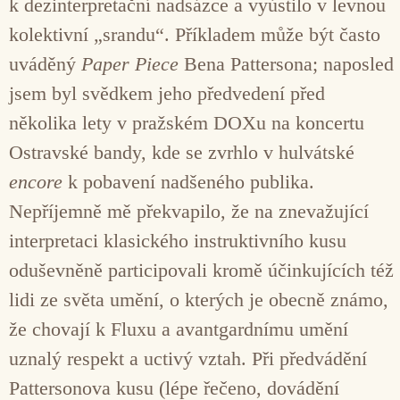
k dezinterpretační nadsázce a vyústilo v levnou
kolektivní „srandu“. Příkladem může být často
uváděný
Paper Piece
Bena Pattersona; naposled
jsem byl svědkem jeho předvedení před
několika lety v pražském DOXu na koncertu
Ostravské bandy, kde se zvrhlo v hulvátské
encore
k pobavení nadšeného publika.
Nepříjemně mě překvapilo, že na znevažující
interpretaci klasického instruktivního kusu
oduševněně participovali kromě účinkujících též
lidi ze světa umění, o kterých je obecně známo,
že chovají k Fluxu a avantgardnímu umění
uznalý respekt a uctivý vztah. Při předvádění
Pattersonova kusu (lépe řečeno, dovádění