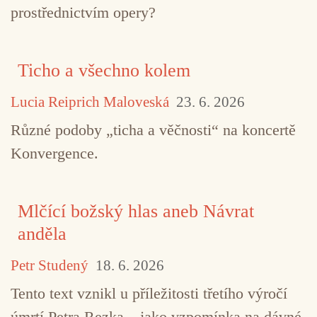
prostřednictvím opery?
Ticho a všechno kolem
Lucia Reiprich Maloveská
23. 6. 2026
Různé podoby „ticha a věčnosti“ na koncertě
Konvergence.
Mlčící božský hlas aneb Návrat
anděla
Petr Studený
18. 6. 2026
Tento text vznikl u příležitosti třetího výročí
úmrtí Petra Rezka – jako vzpomínka na dávné