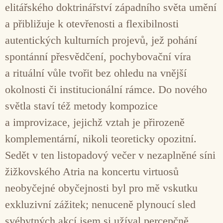
elitářského doktrinářství západního světa umění
a přibližuje k otevřenosti a flexibilnosti
autentických kulturních projevů, jež pohání
spontánní přesvědčení, pochybovační víra
a rituální vůle tvořit bez ohledu na vnější
okolnosti či institucionální rámce. Do nového
světla staví též metody kompozice
a improvizace, jejichž vztah je přirozeně
komplementární, nikoli teoreticky opozitní.
Sedět v ten listopadový večer v nezaplněné síni
žižkovského Atria na koncertu virtuosů
neobyčejné obyčejnosti byl pro mě vskutku
exkluzivní zážitek; nenuceně plynoucí sled
svébytných akcí jsem si užíval percepčně