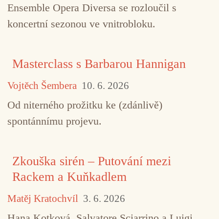
Ensemble Opera Diversa se rozloučil s
koncertní sezonou ve vnitrobloku.
Masterclass s Barbarou Hannigan
Vojtěch Šembera
10. 6. 2026
Od niterného prožitku ke (zdánlivě)
spontánnímu projevu.
Zkouška sirén – Putování mezi
Rackem a Kuňkadlem
Matěj Kratochvíl
3. 6. 2026
Hana Kotková, Salvatore Sciarrino a Luigi