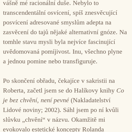
vášně mé racionální duše. Nebylo to
transcendentální osvícení, spíš znesvěcující
posvícení adresované smyslům adepta na
zasvěcení do tajů nějaké alternativní gnóze. Na
tomhle stavu mysli byla nejvíce fascinující
uvědomovaná pomíjivost. Inu, všechno plyne
a jednou pomine nebo transfiguruje.
Po skončení obřadu, čekajíce v sakristii na
Roberta, začetl jsem se do Halíkovy knihy
Co
je bez chvění, není pevné
(Nakladatelství
Lidové noviny; 2002). Sáhl jsem po ní kvůli
slůvku „chvění“ v názvu. Okamžitě mi
evokovalo estetické koncepty Rolanda