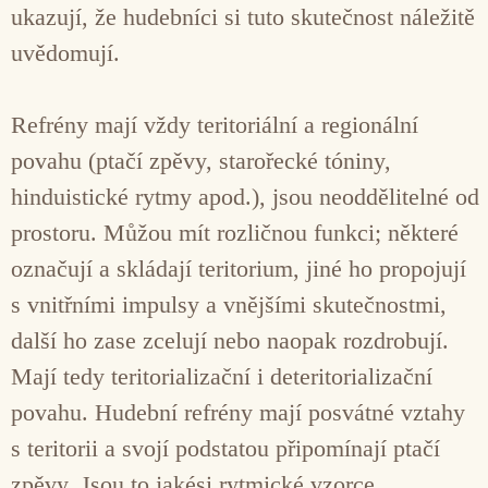
ukazují, že hudebníci si tuto skutečnost náležitě
uvědomují.
Refrény mají vždy teritoriální a regionální
povahu (ptačí zpěvy, starořecké tóniny,
hinduistické rytmy apod.), jsou neoddělitelné od
prostoru. Můžou mít rozličnou funkci; některé
označují a skládají teritorium, jiné ho propojují
s vnitřními impulsy a vnějšími skutečnostmi,
další ho zase zcelují nebo naopak rozdrobují.
Mají tedy teritorializační i deteritorializační
povahu. Hudební refrény mají posvátné vztahy
s teritorii a svojí podstatou připomínají ptačí
zpěvy. Jsou to jakési rytmické vzorce,