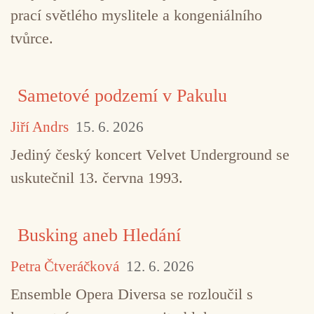
prací světlého myslitele a kongeniálního
tvůrce.
TAGY
Félix Guattari
Gilles Deleuze
Hermovo
Sametové podzemí v Pakulu
Sylvano Bussotti
Jiří Andrs
15. 6. 2026
Jediný český koncert Velvet Underground se
uskutečnil 13. června 1993.
Busking aneb Hledání
Petra Čtveráčková
12. 6. 2026
Ensemble Opera Diversa se rozloučil s