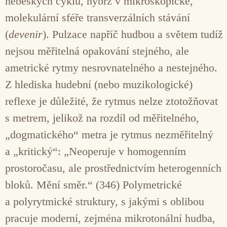
nebeských cyklů, nýbrž v mikroskopické,
molekulární sféře transverzálních stávání
(
devenir
). Pulzace napříč hudbou a světem tudíž
nejsou měřitelná opakování stejného, ale
ametrické rytmy nesrovnatelného a nestejného.
Z hlediska hudební (nebo muzikologické)
reflexe je důležité, že rytmus nelze ztotožňovat
s metrem, jelikož na rozdíl od měřitelného,
„dogmatického“ metra je rytmus nezměřitelný
a „kritický“: „Neoperuje v homogenním
prostoročasu, ale prostřednictvím heterogenních
bloků. Mění směr.“ (346) Polymetrické
a polyrytmické struktury, s jakými s oblibou
pracuje moderní, zejména mikrotonální hudba,