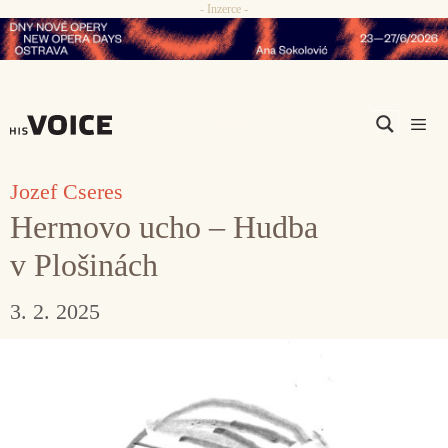
- Inzerce -
Přeskočit
na
obsah
Men
Jozef Cseres
Hermovo ucho – Hudba
v Plošinách
3. 2. 2025