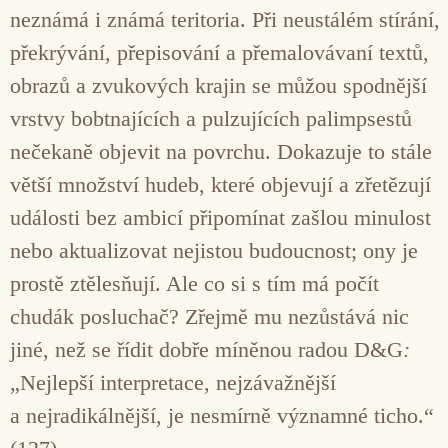
neznámá i známá teritoria. Při neustálém stírání,
překrývání, přepisování a přemalovávaní textů,
obrazů a zvukových krajin se můžou spodnější
vrstvy bobtnajících a pulzujících palimpsestů
nečekaně objevit na povrchu. Dokazuje to stále
větší množství hudeb, které objevují a zřetězují
události bez ambicí připomínat zašlou minulost
nebo aktualizovat nejistou budoucnost; ony je
prostě ztělesňují. Ale co si s tím má počít
chudák posluchač? Zřejmě mu nezůstává nic
jiné, než se řídit dobře míněnou radou D&G
:
„Nejlepší interpretace, nejzávažnější
a nejradikálnější, je nesmírně významné ticho.“