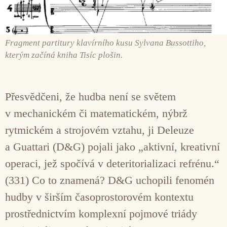
Fragment partitury klavírního kusu Sylvana Bussottiho,
kterým začíná kniha Tisíc plošin.
Přesvědčeni, že hudba není se světem
v mechanickém či matematickém, nýbrž
rytmickém a strojovém vztahu, ji Deleuze
a Guattari (D&G) pojali jako „aktivní, kreativní
operaci, jež spočívá v deteritorializaci refrénu.“
(331) Co to znamená? D&G uchopili fenomén
hudby v širším časoprostorovém kontextu
prostřednictvím komplexní pojmové triády