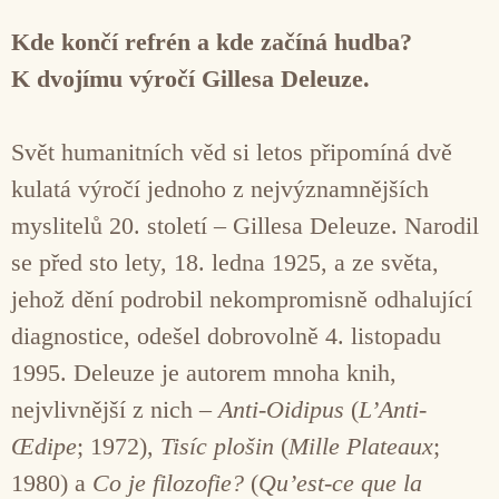
Kde končí refrén a kde začíná hudba?
K dvojímu výročí Gillesa Deleuze.
Svět humanitních věd si letos připomíná dvě
kulatá výročí jednoho z nejvýznamnějších
myslitelů 20. století – Gillesa Deleuze. Narodil
se před sto lety, 18. ledna 1925, a ze světa,
jehož dění podrobil nekompromisně odhalující
diagnostice, odešel dobrovolně 4. listopadu
1995. Deleuze je autorem mnoha knih,
nejvlivnější z nich –
Anti-Oidipus
(
L’Anti-
Œdipe
; 1972),
Tisíc plošin
(
Mille Plateaux
;
1980) a
Co je filozofie?
(
Qu’est-ce que la