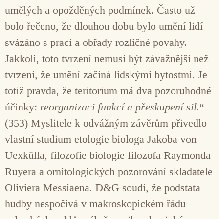
umělých a opožděných podmínek. Často už
bolo řečeno, že dlouhou dobu bylo umění lidí
svázáno s prací a obřady rozličné povahy.
Jakkoli, toto tvrzení nemusí být závažnější než
tvrzení, že umění začíná lidskými bytostmi. Je
totiž pravda, že teritorium má dva pozoruhodné
účinky:
reorganizaci funkcí a přeskupení sil
.“
(353) Myslitele k odvážným závěrům přivedlo
vlastní studium etologie biologa Jakoba von
Uexkülla, filozofie biologie filozofa Raymonda
Ruyera a ornitologických pozorování skladatele
Oliviera Messiaena. D&G soudí, že podstata
hudby nespočívá v makroskopickém řádu