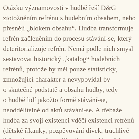
Otázku významovosti v hudbě řeší D&G
ztotožněním refrénu s hudebním obsahem, nebo
přesněji „blokem obsahu“. Hudba transformuje
refrén začleněním do procesu stávání-se, který
deteritorializuje refrén. Nemá podle nich smysl
sestavovat historický „katalog“ hudebních
refrénů, protože by měl pouze statistický,
zmnožující charakter a nevypovídal by
o skutečné podstatě a obsahu hudby, tedy
o hudbě lidí jakožto formě stávání-se,
neoddělitelné od aktů stávání-se. A třebaže
hudba za svoji existenci vděčí existenci refrénů
(dětské říkanky, pozpěvování dívek, truchlivé