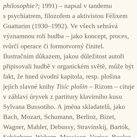
philosophie?
; 1991) – napsal v tandemu
s psychiatrem, filozofem a aktivistou Félixem
Guattarim (1930–1992). Ve všech sehrává
významnou roli hudba – jako koncept, proces,
tvůrčí operace či formotvorný činitel.
Ilustračním důkazem, jakou důležitost autoři
připisovali hudbě v organickém světě, může být
fakt, že hned úvodní kapitola, resp. plošina
jejich slavné knihy
Tisíc plošin
– Rizom – cituje
v záhlaví úryvek z partitury klavírního kusu
Sylvana Bussotiho. A jména skladatelů, jako
Bach, Mozart, Schumann, Berlioz, Bizet,
Wagner, Mahler, Debussy, Stravinskij, Bartók,
Schönberg, Webern, Messiaen, Varèse, Boulez,