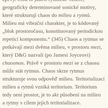
geograficky determinované sonické motivy,
které strukturují chaos do
milieu
a
rytmů
.
Milieu má vibrační charakter, je to kódovaný
„blok prostoročasu, konstituovaný periodickou
repeticí komponentu.“ (345) Chaos a rytmus se
potkávají mezi dvěma milieu, v prostoru
mezi
,
který D&G nazvali (po Jamesi Joyceovi)
chaosmos
. Právě v prostoru
mezi
se z chaosu
může stát rytmus. Chaos skrze rytmus
strukturuje svou odpověď milieu. Teritorializací
milieu a rytmů vzniká teritorium. Teritorium
tedy není prostor, je to akt působení na milieu
a rytmy s cílem jejich teritorializace.