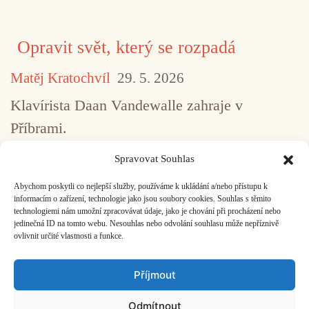
Opravit svět, který se rozpadá
Matěj Kratochvíl
29. 5. 2026
Klavírista Daan Vandewalle zahraje v
Příbrami.
Spravovat Souhlas
Abychom poskytli co nejlepší služby, používáme k ukládání a/nebo přístupu k
...
1
2
3
4
5
517
informacím o zařízení, technologie jako jsou soubory cookies. Souhlas s těmito
technologiemi nám umožní zpracovávat údaje, jako je chování při procházení nebo
jedinečná ID na tomto webu. Nesouhlas nebo odvolání souhlasu může nepříznivě
ovlivnit určité vlastnosti a funkce.
Facebook
Bandcamp
Mail
Příjmout
Odmítnout