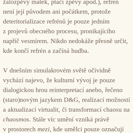
žalozpěvy matek, ptačí zpěvy apod.), refrén
není její původem ani počátkem, protože
deteritorializace refrénů je pouze jedním
z projevů obecného procesu, pronikajícího
napříč vesmírem. Nikdo nedokáže přesně určit,
kde končí refrén a začíná hudba.
V dnešním simulakrovém světě očividně
vychází najevo, že kulturní vývoj je pouze
dialogickou hrou reinterpretací anebo, řečeno
(staro)novým jazykem D&G, realizací možností
a aktualizací virtualit, či transformací chaosu na
chaosmos
. Stále víc umění vzniká právě
v prostorech
mezi
, kde umělci pouze označují