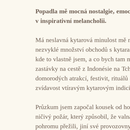
Popadla mě mocná nostalgie, emoce,
v inspirativní melancholii.
Má neslavná kytarová minulost mě ne
nezvyklé množství obchodů s kytaram
kde to vlastně jsem, a co bych tam m
zastávky na cestě z Indonésie na Tch
domorodých atrakcí, festivit, rituál
zvídavost vtíravým kytarovým indic
Průzkum jsem započal kousek od hotel
ničivý požár, který způsobil, že va
pohromu přežili, jiní své provozovn