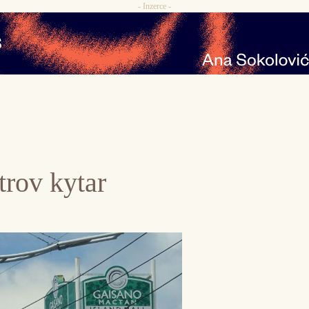
- Inzerce -
rov kytar