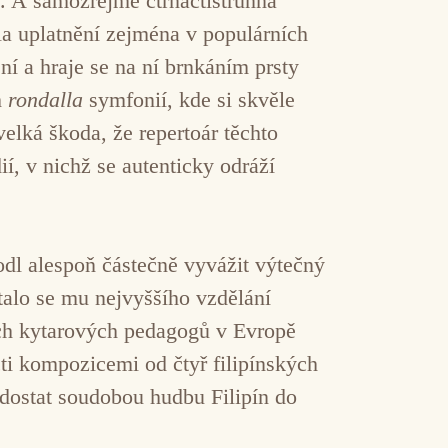
ů. A samozřejmě čtrnáctistrunná
la uplatnění zejména v populárních
ní a hraje se na ní brnkáním prsty
h
rondalla
symfonií, kde si skvěle
velká škoda, že repertoár těchto
, v nichž se autenticky odráží
hodl alespoň částečně vyvážit výtečný
stalo se mu nejvyššího vzdělání
ých kytarových pedagogů v Evropě
i kompozicemi od čtyř filipínských
 dostat soudobou hudbu Filipín do