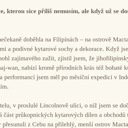
 kterou sice příliš nemusím, ale když už se dos
čekaně doběhla na Filipínách – na ostrově Mactan,
i a podivné kytarové sochy a dekorace. Když jsem
ohl zajímavého zažít, zjistil jsem, že jihofilipín
aj-wan, nabízí kromě přírodních krás též bohaté k
ů a performancí jsem měl po měsíční expedici v Indo
iím.
u, v proslulé Lincolnově ulici, o níž jsem se doč
lná část průkopnických kytarových dílen a obchodů
y přesunuli z Cebu na přilehlý, menší ostrov Mac