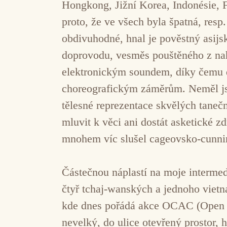
Hongkong, Jižní Korea, Indonésie, F
proto, že ve všech byla špatná, resp
obdivuhodné, hnal je pověstný asijs
doprovodu, vesměs pouštěného z nahr
elektronickým soundem, díky čemu 
choreografickým záměrům. Neměl jse
tělesné reprezentace skvělých taneč
mluvit k věci ani dostát asketické 
mnohem víc slušel cageovsko-cunni
Částečnou náplastí na moje intermedi
čtyř tchaj-wanských a jednoho vietn
kde dnes pořádá akce OCAC (Open Co
nevelký, do ulice otevřený prostor,