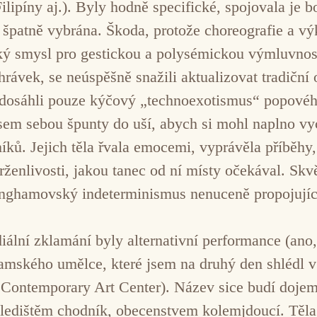
ilipíny aj.). Byly hodně specifické, spojovala je 
. špatně vybrána. Škoda, protože choreografie a v
ký smysl pro gestickou a polysémickou výmluvnost
ávek, se neúspěšně snažili aktualizovat tradiční o
dosáhli pouze kýčový „technoexotismus“ popového
m sebou špunty do uší, abych si mohl naplno vyc
níků. Jejich těla řvala emocemi, vyprávěla příběh
zdrženlivosti, jakou tanec od ní místy očekával. S
nghamovský indeterminismus nenuceně propojujíc
ální zklamání byly alternativní performance (ano,
amského umělce, které jsem na druhý den shlédl v 
ntemporary Art Center). Název sice budí dojem of
 hledištěm chodník, obecenstvem kolemjdoucí. Těl