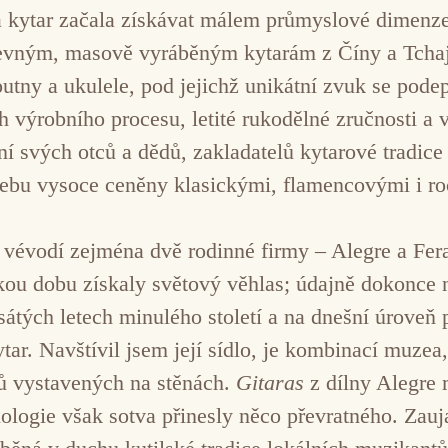
kytar začala získávat málem průmyslové dimenze.
vným, masově vyráběným kytarám z Číny a Tchaj-w
utny a ukulele, pod jejichž unikátní zvuk se podep
h výrobního procesu, letité rukodělné zručnosti a 
ní svých otců a dědů, zakladatelů kytarové tradice
Cebu vysoce ceněny klasickými, flamencovými i r
vévodí zejména dvě rodinné firmy – Alegre a Fera
tkou dobu získaly světový věhlas; údajně dokonce
desátých letech minulého století a na dnešní úrove
ar. Navštívil jsem její sídlo, je kombinací muze
ů vystavených na stěnách.
Gitaras
z dílny Alegre 
logie však sotva přinesly něco převratného. Zauj