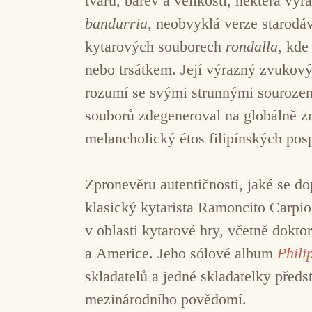
tvarů, barev a velikostí, některá vy
bandurria
, neobvyklá verze starodá
kytarových souborech
rondalla
, kde
nebo trsátkem. Její výrazný zvukový
rozumí se svými strunnými sourozen
souborů zdegeneroval na globálně zn
melancholický étos filipínských posp
Zpronevěru autentičnosti, jaké se do
klasický kytarista Ramoncito Carpio,
v oblasti kytarové hry, včetně dok
a Americe. Jeho sólové album
Phili
skladatelů a jedné skladatelky před
mezinárodního povědomí.