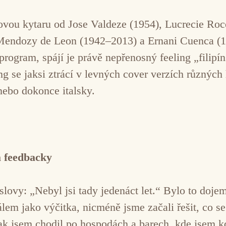
lovou kytaru od Jose Valdeze (1954), Lucrecie Ro
Mendozy de Leon (1942–2013) a Ernani Cuenca (1
rogram, spájí je právě nepřenosný feeling „filipí
g se jaksi ztrácí v levných cover verzích různých h
ebo dokonce italsky.
a feedbacky
lovy: „Nebyl jsi tady jedenáct let.“ Bylo to dojemn
álem jako výčitka, nicméně jsme začali řešit, co se
Jak jsem chodil po hospodách a barech, kde jsem 