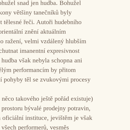
bohužel snad jen hudba. Bohužel
ýkony většiny tanečníků byly
 tělesné řeči. Autoři hudebního
rientální znění aktuálním
 ražení, velmi vzdálený hlubším
hutnat imanentní expresivnost
y, hudba však nebyla schopna ani
kvělým performancím by přitom
í pohyby těl se zvukovými procesy
 něco takového ještě pořád existuje)
prostoru bývalé prodejny potravin,
iciální instituce, jevištěm je však
a všech performerů, vesměs