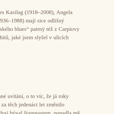
ces Kasilag (1918–2008), Angela
936–1988) mají sice odlišný
nského blues“ patrný též z Carpiovy
itů, jaké jsem slyšel v ulicích
é uvítání, o to víc, že já roky
 za těch jedenáct let změnilo
kdysi býval štamgastem, popadla mě