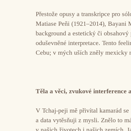
Přestože opusy a transkripce pro só
Matiase Peñi (1921–2014), Bayani 
background a estetický či obsahový p
oduševněné interpretace. Tento feelin
Cebu; v mých uších zněly mexicky n
Těla a věci, zvukové interference 
V Tchaj-peji mě přivítal kamarád se s
a data vytěsňuji z mysli. Znělo to m
v našich životech i našich zemích. 