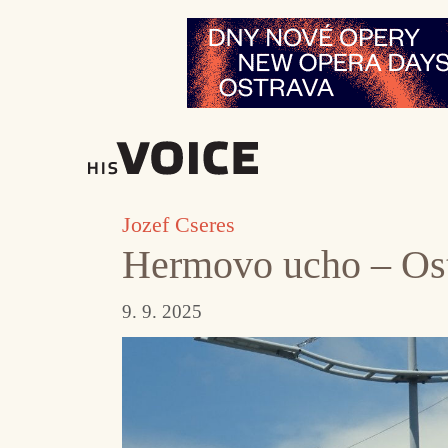
Přeskočit
na
obsah
Jozef Cseres
Hermovo ucho – Ost
9. 9. 2025