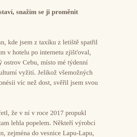
taví, snažím se ji proměnit
 kde jsem z taxíku z letiště spatřil
 v hotelu po internetu zjišťoval,
ský ostrov Cebu, místo mé týdenní
ulturní vyžití. Jelikož všemožných
nésii víc než dost, svěřil jsem svou
etl, že v ní v roce 2017 propukl
 tam lehla popelem. Někteří výrobci
tan, zejména do vesnice Lapu-Lapu,