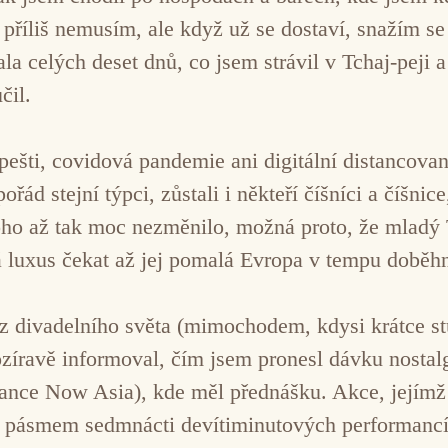
příliš nemusím, ale když už se dostaví, snažím se 
a celých deset dnů, co jsem strávil v Tchaj-peji a 
čil.
ešti, covidová pandemie ani digitální distancovan
pořád stejní týpci, zůstali i někteří číšníci a číšni
ho až tak moc nezměnilo, možná proto, že mladý 
 luxus čekat až jej pomalá Evropa v tempu doběhn
z divadelního světa (mimochodem, kdysi krátce st
íravě informoval, čím jsem pronesl dávku nostalgie
ance Now Asia), kde měl přednášku. Akce, jejímž 
la pásmem sedmnácti devítiminutových performanc