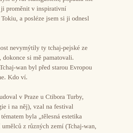
ji proměnit v inspirativní
Tokiu, a posléze jsem si ji odnesl
ost nevymýtily ty tchaj-pejské ze
ce, dokonce si mě pamatovali.
Tchaj-wan byl před starou Evropou
e. Kdo ví.
udoval v Praze u Ctibora Turby,
 i na něj), vzal na festival
tématem byla „tělesná estetika
í umělců z různých zemí (Tchaj-wan,