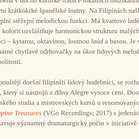
ráběná v duchu kutilské tradice lokálních muzikant
vní krátkokrké španělské loutny. Na Filipínách naš
 plní stěžejní melodickou funkci. Má kvartové ladě
 kolorit ozvláštňuje harmonickou strukturu malýc
ci – kytarou, oktavinou, loutnou
laúd
a basou. Je 
ámé chytlavé odrhovačky na úkor lidových melodií
olitostí.
pouštějí dnešní filipínští lidový hudebníci, se roz
 který si nástrojů z dílny Alegre vysoce cení. Do
torského studia a mistrovských kursů u renomovan
ppine Treasures
(VGo Recordings; 2017) s jedenáct
stavuje významný dramaturgický počin v iniciativě