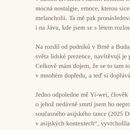
mocná nostalgie, emoce, kterou sice 
melancholii. Ta mě pak pronásledoval
i na Jávu, kde jsem se s létem rozlou
Na rozdíl od podniků v Brně a Budap
světa lidské prezence, navštěvují je 
Celkově mám dojem, že se to tam to
v mnohém dopředu, a teď si dopřává
Jedno odpoledne mě Yi-wei, člověk 
o jehož nedávně smrti jsem ho neproz
současného asijského tance (2025 D
v asijských kontextech“, vyvrcholi