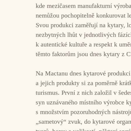
kde mezičasem manufakturní výroba 
nemůžou pochopitelně konkurovat le
Svou produkci zaměřují na kytary, lo
nezbytných lhůt v jednotlivých fázíc
k autentické kultuře a respekt k umě
těmto faktorům jsou dnes kytary z 
Na Mactanu dnes kytarové produkci 
a jejich produkty si za poměrně krá
turismus. První z nich založil v še
syn uznávaného místního výrobce kyt
s množstvím pozoruhodných nástroj
„sametový“ zvuk, do kytarové organo