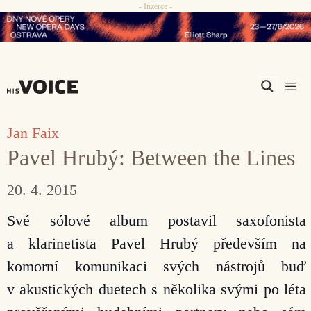
- Inzerce -
Přeskočit
na
obsah
Men
Jan Faix
Pavel Hrubý: Between the Lines
20. 4. 2015
Své sólové album postavil saxofonista
a klarinetista Pavel Hrubý především na
komorní komunikaci svých nástrojů buď
v akustických duetech s několika svými po léta