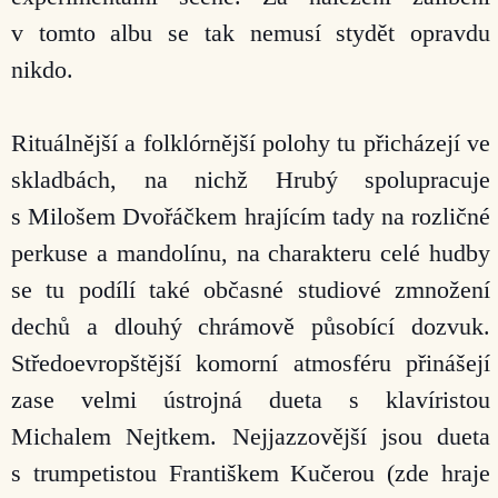
v tomto albu se tak nemusí stydět opravdu
nikdo.
Rituálnější a folklórnější polohy tu přicházejí ve
skladbách, na nichž Hrubý spolupracuje
s Milošem Dvořáčkem hrajícím tady na rozličné
perkuse a mandolínu, na charakteru celé hudby
se tu podílí také občasné studiové zmnožení
dechů a dlouhý chrámově působící dozvuk.
Středoevropštější komorní atmosféru přinášejí
zase velmi ústrojná dueta s klavíristou
Michalem Nejtkem.
Nejjazzovější jsou dueta
s trumpetistou Františkem Kučerou (zde hraje