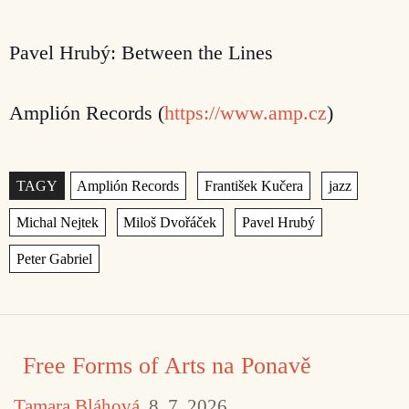
Pavel Hrubý: Between the Lines
Amplión Records (
https://www.amp.cz
)
Štítky
,
,
,
,
,
,
Free Forms of Arts na Ponavě
Tamara Bláhová
8. 7. 2026