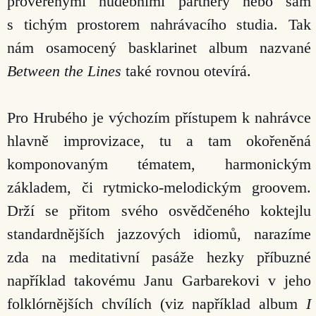
prověřenými hudebními partnery nebo sám
s tichým prostorem nahrávacího studia. Tak
nám osamocený basklarinet album nazvané
Between the Lines
také rovnou otevírá.
Pro Hrubého je výchozím přístupem k nahrávce
hlavně improvizace, tu a tam okořeněná
komponovaným tématem, harmonickým
základem, či rytmicko-melodickým groovem.
Drží se přitom svého osvěd
čeného koktejlu
standardnějších jazzových idiomů, narazíme
zda na meditativní pasáže hezky příbuzné
například takovému Janu Garbarekovi v jeho
folklórnějších chvílích (viz například album
I