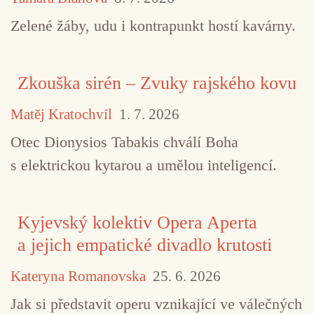
Zelené žáby, udu i kontrapunkt hostí kavárny.
Zkouška sirén – Zvuky rajského kovu
Matěj Kratochvíl
1. 7. 2026
TAGY
Amplión Records
František Kučera
jaz
Otec Dionysios Tabakis chválí Boha
s elektrickou kytarou a umělou inteligencí.
Michal Nejtek
Miloš Dvořáček
Pavel Hrubý
Peter Gabriel
Kyjevský kolektiv Opera Aperta
a jejich empatické divadlo krutosti
Kateryna Romanovska
25. 6. 2026
Jak si představit operu vznikající ve válečných