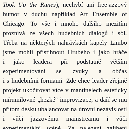
Took Up the Runes
), nechybí ani freejazzový
humor v duchu například Art Ensemble of
Chicago. To vše i mnoho dalšího mezitím
proznívá ze všech hudebních dialogů i sól.
Třeba na některých nahrávkách kapely Limbo
jsme mohli přistihnout Hrubého i jako hráče
i jako leadera při podstatně větším
experimentování se zvuky a občas
i s hudebními formami. Zde chce leader zřejmě
projekt ukočírovat více v mantinelech esteticky
mírumilovné „hezké“ improvizace, a daří se mu
přitom desku ubalancovat na úrovni nezávislosti
i vůči jazzovému mainstreamu i vůči
experimentální scéně. Za nalezení zalíbení