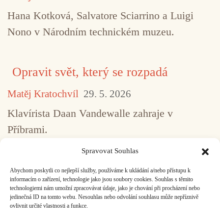
Hana Kotková, Salvatore Sciarrino a Luigi
Nono v Národním technickém muzeu.
Opravit svět, který se rozpadá
Matěj Kratochvíl
29. 5. 2026
Klavírista Daan Vandewalle zahraje v
Příbrami.
Spravovat Souhlas
Abychom poskytli co nejlepší služby, používáme k ukládání a/nebo přístupu k
...
1
2
3
4
5
517
informacím o zařízení, technologie jako jsou soubory cookies. Souhlas s těmito
technologiemi nám umožní zpracovávat údaje, jako je chování při procházení nebo
jedinečná ID na tomto webu. Nesouhlas nebo odvolání souhlasu může nepříznivě
ovlivnit určité vlastnosti a funkce.
Facebook
Bandcamp
Mail