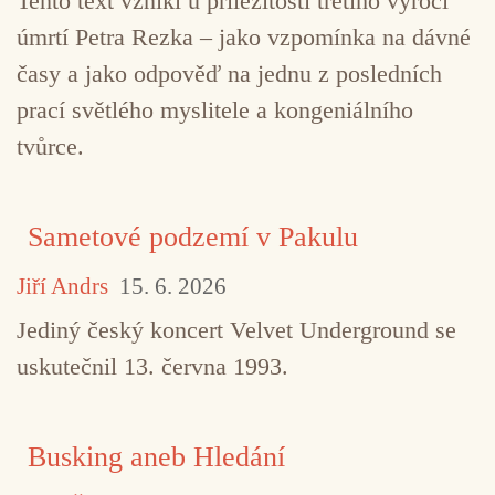
Tento text vznikl u příležitosti třetího výročí
úmrtí Petra Rezka – jako vzpomínka na dávné
časy a jako odpověď na jednu z posledních
prací světlého myslitele a kongeniálního
tvůrce.
Sametové podzemí v Pakulu
Jiří Andrs
15. 6. 2026
Jediný český koncert Velvet Underground se
uskutečnil 13. června 1993.
Busking aneb Hledání