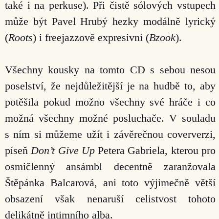
také i na perkuse). Při čistě sólových vstupech
může být Pavel Hrubý hezky modálně lyrický
(
Roots
) i freejazzově expresivní (
Bzook
).
Všechny kousky na tomto CD s sebou nesou
poselství, že nejdůležitější je na hudbě to, aby
potěšila pokud možno všechny své hráče i co
možná všechny možné posluchače. V souladu
s ním si můžeme užít i závěrečnou coververzi,
píseň
Don’t Give Up
Petera Gabriela, kterou pro
osmičlenný ansámbl decentně zaranžovala
Štěpánka Balcarová, ani toto výjimečně větší
obsazení však nenaruší celistvost tohoto
delikátně intimního alba.