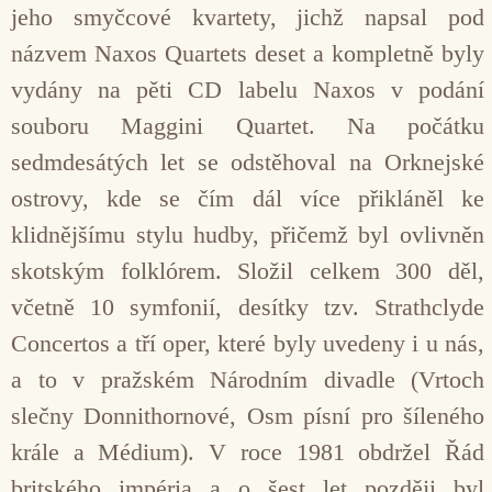
jeho smyčcové kvartety, jichž napsal pod
názvem Naxos Quartets deset a kompletně byly
vydány na pěti CD labelu Naxos v podání
souboru Maggini Quartet. Na počátku
sedmdesátých let se odstěhoval na Orknejské
ostrovy, kde se čím dál více přikláněl ke
klidnějšímu stylu hudby, přičemž byl ovlivněn
skotským folklórem. Složil celkem 300 děl,
včetně 10 symfonií, desítky tzv. Strathclyde
Concertos a tří oper, které byly uvedeny i u nás,
a to v pražském Národním divadle (Vrtoch
slečny Donnithornové, Osm písní pro šíleného
krále a Médium). V roce 1981 obdržel Řád
britského impéria a o šest let později byl