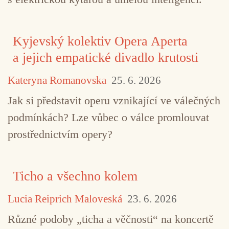
Kyjevský kolektiv Opera Aperta
TAGY
Peter Maxwell Davies
současná kompozic
a jejich empatické divadlo krutosti
Kateryna Romanovska
25. 6. 2026
Jak si představit operu vznikající ve válečných
podmínkách? Lze vůbec o válce promlouvat
prostřednictvím opery?
Ticho a všechno kolem
Lucia Reiprich Maloveská
23. 6. 2026
Různé podoby „ticha a věčnosti“ na koncertě