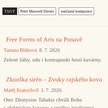
Štítky
,
Free Forms of Arts na Ponavě
Tamara Bláhová
8. 7. 2026
Zelené žáby, udu i kontrapunkt hostí kavárny.
Zkouška sirén – Zvuky rajského kovu
Matěj Kratochvíl
1. 7. 2026
Otec Dionysios Tabakis chválí Boha
s elektrickou kytarou a umělou inteligencí.