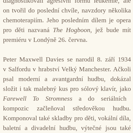
diagnostikovali agresivní formu leukémie, ale
on tvořil do poslední chvíle, navzdory několika
chemoterapiím. Jeho posledním dílem je opera
pro děti nazvaná
The Hogboon
, jež bude mít
premiéru v Londýně 26. června.
Peter Maxwell Davies se narodil 8. září 1934
v Salfordu v hrabství Velký Manchester. Ačkoli
psal moderní a avantgardní hudbu, dokázal
složit i tak malebný kus pro sólový klavír, jako
Farewell To Stromness
a do seriálních
kompozic začleňoval středověkou hudbu.
Komponoval také skladby pro děti, vokální díla,
baletní a divadelní hudbu, výtečné jsou také