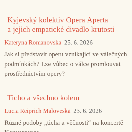
Kyjevský kolektiv Opera Aperta
a jejich empatické divadlo krutosti
Kateryna Romanovska
25. 6. 2026
Jak si představit operu vznikající ve válečných
podmínkách? Lze vůbec o válce promlouvat
TAGY
současná kompozice
Steve Reich
prostřednictvím opery?
Ticho a všechno kolem
Lucia Reiprich Maloveská
23. 6. 2026
Různé podoby „ticha a věčnosti“ na koncertě