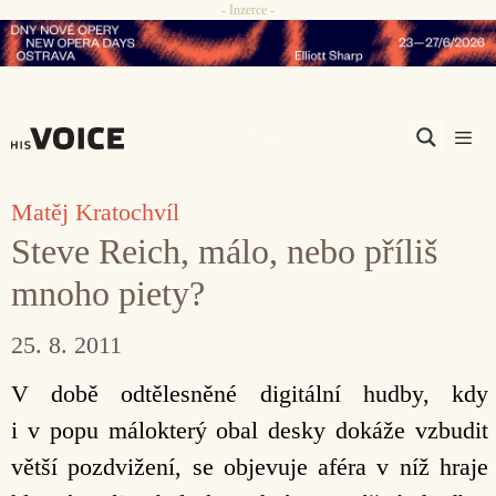
- Inzerce -
Přeskočit
na
obsah
Men
Matěj Kratochvíl
Steve Reich, málo, nebo příliš
mnoho piety?
25. 8. 2011
V době odtělesněné digitální hudby, kdy
i v popu málokterý obal desky dokáže vzbudit
větší pozdvižení, se objevuje aféra v níž hraje