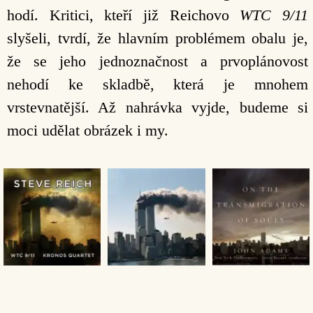
hodí. Kritici, kteří již Reichovo
WTC 9/11
slyšeli, tvrdí, že hlavním problémem obalu je,
že se jeho jednoznačnost a prvoplánovost
nehodí ke skladbě, která je mnohem
vrstevnatější. Až nahrávka vyjde, budeme si
moci udělat obrázek i my.