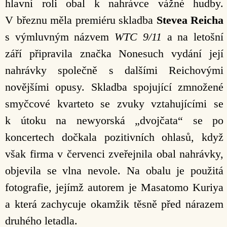
hlavní roli obal k nahrávce vážné hudby.
V březnu měla premiéru skladba
Stevea Reicha
s výmluvným názvem
WTC 9/11
a na letošní
září připravila značka Nonesuch vydání její
nahrávky společně s dalšími Reichovými
novějšími opusy. Skladba spojující zmnožené
smyčcové kvarteto se zvuky vztahujícími se
k útoku na newyorská „dvojčata“ se po
koncertech dočkala pozitivních ohlasů, když
však firma v červenci zveřejnila obal nahrávky,
objevila se vlna nevole. Na obalu je použitá
fotografie, jejímž autorem je Masatomo Kuriya
a která zachycuje okamžik těsně před nárazem
druhého letadla.