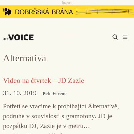
- Inzerce -
Přeskočit
na
obsah
Men
Alternativa
Video na čtvrtek – JD Zazie
31. 10. 2019
Petr Ferenc
Potřetí se vracíme k probíhající Alternativě,
podruhé v souvislosti s gramofony. JD je
pozpátku DJ, Zazie je v metru…