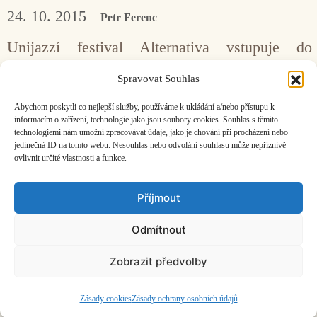
24. 10. 2015
Petr Ferenc
Unijazzí festival Alternativa vstupuje do
třiadvacátého ročníku.
Spravovat Souhlas
Abychom poskytli co nejlepší služby, používáme k ukládání a/nebo přístupu k
Stránka
Stránka
←
Předchozí
1
2
informacím o zařízení, technologie jako jsou soubory cookies. Souhlas s těmito
technologiemi nám umožní zpracovávat údaje, jako je chování při procházení nebo
jedinečná ID na tomto webu. Nesouhlas nebo odvolání souhlasu může nepříznivě
ovlivnit určité vlastnosti a funkce.
Facebook
Bandcamp
Mail
Příjmout
Odmítnout
Zobrazit předvolby
ČASOPIS O JINÉ HUDBĚ | vydává
Hudební informační středisko
|
založeno 2001 | Kontaktujte nás:
info@hisvoice.cz
©2026 HISvoice – design a admin
Atelier Dokument
Zásady cookies
Zásady ochrany osobních údajů