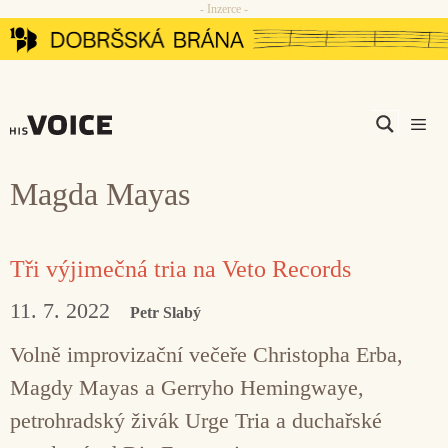
- Inzerce -
Přeskočit
na
obsah
Men
Magda Mayas
Tři výjimečná tria na Veto Records
11. 7. 2022
Petr Slabý
Volně improvizační večeře Christopha Erba,
Magdy Mayas a Gerryho Hemingwaye,
petrohradský živák Urge Tria a duchařské