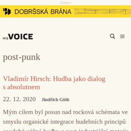
- Inzerce -
Přeskočit
na
obsah
Men
post-punk
Vladimír Hirsch: Hudba jako dialog
s absolutnem
22. 12. 2020
Jindřich Göth
Mým cílem byl posun nad rocková schémata ve
smyslu organické integrace hudebních principů