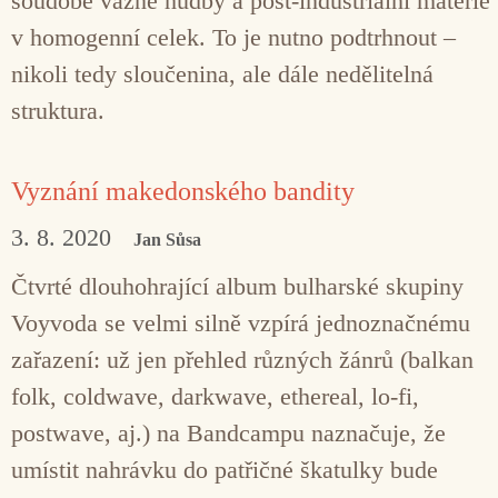
soudobé vážné hudby a post-industriální materie
v homogenní celek. To je nutno podtrhnout –
nikoli tedy sloučenina, ale dále nedělitelná
struktura.
Vyznání makedonského bandity
3. 8. 2020
Jan Sůsa
Čtvrté dlouhohrající album bulharské skupiny
Voyvoda se velmi silně vzpírá jednoznačnému
zařazení: už jen přehled různých žánrů (balkan
folk, coldwave, darkwave, ethereal, lo-fi,
postwave, aj.) na Bandcampu naznačuje, že
umístit nahrávku do patřičné škatulky bude