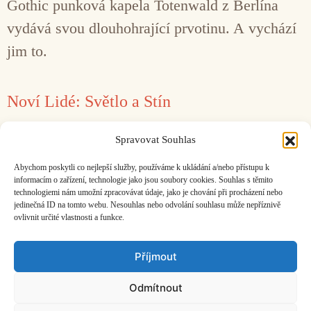
Gothic punková kapela Totenwald z Berlína
vydává svou dlouhohrající prvotinu. A vychází
jim to.
Noví Lidé: Světlo a Stín
1. 3. 2018
Jiří Almer
Spravovat Souhlas
Melancholií načichlé elektronické podklady
Abychom poskytli co nejlepší služby, používáme k ukládání a/nebo přístupu k
pročištěných synťáků a syrových beatů.
informacím o zařízení, technologie jako jsou soubory cookies. Souhlas s těmito
technologiemi nám umožní zpracovávat údaje, jako je chování při procházení nebo
jedinečná ID na tomto webu. Nesouhlas nebo odvolání souhlasu může nepříznivě
ovlivnit určité vlastnosti a funkce.
Facebook
Bandcamp
Mail
Příjmout
Odmítnout