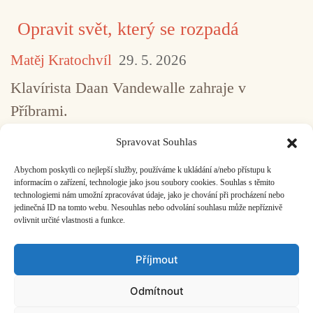
Opravit svět, který se rozpadá
Matěj Kratochvíl
29. 5. 2026
Klavírista Daan Vandewalle zahraje v
Příbrami.
Spravovat Souhlas
Abychom poskytli co nejlepší služby, používáme k ukládání a/nebo přístupu k
...
1
2
3
4
5
517
informacím o zařízení, technologie jako jsou soubory cookies. Souhlas s těmito
technologiemi nám umožní zpracovávat údaje, jako je chování při procházení nebo
jedinečná ID na tomto webu. Nesouhlas nebo odvolání souhlasu může nepříznivě
ovlivnit určité vlastnosti a funkce.
Facebook
Bandcamp
Mail
Příjmout
Odmítnout