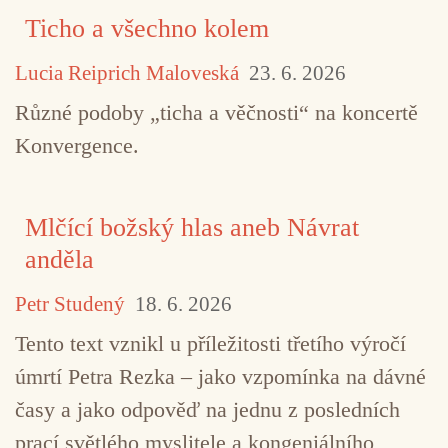
Ticho a všechno kolem
Lucia Reiprich Maloveská
23. 6. 2026
Různé podoby „ticha a věčnosti“ na koncertě
Konvergence.
Mlčící božský hlas aneb Návrat
anděla
Petr Studený
18. 6. 2026
Tento text vznikl u příležitosti třetího výročí
úmrtí Petra Rezka – jako vzpomínka na dávné
časy a jako odpověď na jednu z posledních
prací světlého myslitele a kongeniálního