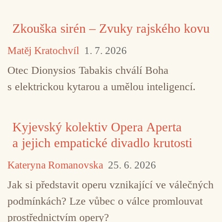
Zkouška sirén – Zvuky rajského kovu
Matěj Kratochvíl
1. 7. 2026
Otec Dionysios Tabakis chválí Boha
s elektrickou kytarou a umělou inteligencí.
Kyjevský kolektiv Opera Aperta
a jejich empatické divadlo krutosti
Kateryna Romanovska
25. 6. 2026
Jak si představit operu vznikající ve válečných
podmínkách? Lze vůbec o válce promlouvat
prostřednictvím opery?
TAGY
Videa na víkend
Zdenek Plachý