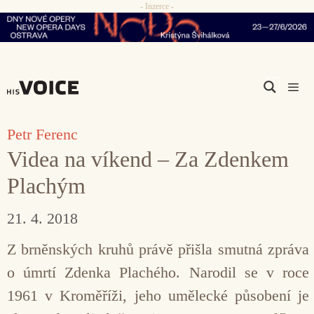
- Inzerce -
Přeskočit
na
obsah
Men
Petr Ferenc
Videa na víkend – Za Zdenkem
Plachým
21. 4. 2018
Z brněnských kruhů právě přišla smutná zpráva
o úmrtí Zdenka Plachého. Narodil se v roce
1961 v Kroměříži, jeho umělecké působení je