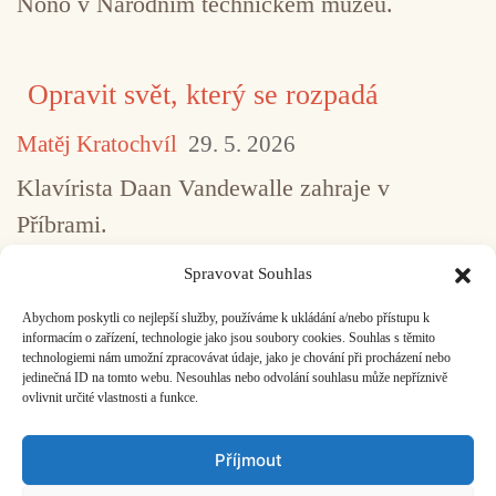
Nono v Národním technickém muzeu.
Opravit svět, který se rozpadá
Matěj Kratochvíl
29. 5. 2026
Klavírista Daan Vandewalle zahraje v
Příbrami.
Spravovat Souhlas
Abychom poskytli co nejlepší služby, používáme k ukládání a/nebo přístupu k
...
1
2
3
4
5
517
informacím o zařízení, technologie jako jsou soubory cookies. Souhlas s těmito
technologiemi nám umožní zpracovávat údaje, jako je chování při procházení nebo
jedinečná ID na tomto webu. Nesouhlas nebo odvolání souhlasu může nepříznivě
ovlivnit určité vlastnosti a funkce.
Facebook
Bandcamp
Mail
Příjmout