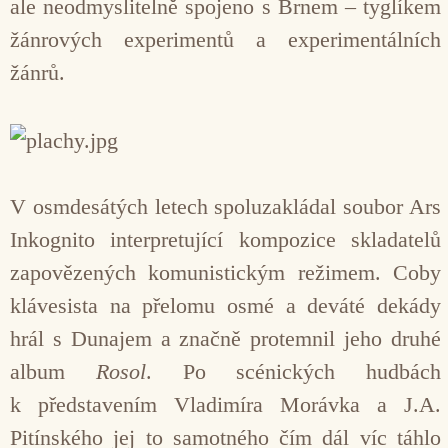
ale neodmyslitelně spojeno s Brnem – tyglíkem
žánrových experimentů a experimentálních
žánrů.
V osmdesátých letech spoluzakládal soubor Ars
Inkognito interpretující kompozice skladatelů
zapovězených komunistickým režimem. Coby
klávesista na přelomu osmé a deváté dekády
hrál s Dunajem a značně protemnil jeho druhé
album
Rosol
. Po scénických hudbách
k představením Vladimíra Morávka a J.A.
Pitínského jej to samotného čím dál víc táhlo