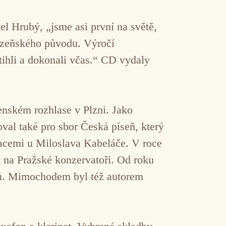
el Hrubý, „jsme asi první na světě,
plzeňského původu. Výročí
tihli a dokonali včas.“ CD vydaly
nském rozhlase v Plzni. Jako
al také pro sbor Česká píseň, který
tacemi u Miloslava Kabeláče. V roce
t na Pražské konzervatoři. Od roku
sů. Mimochodem byl též autorem