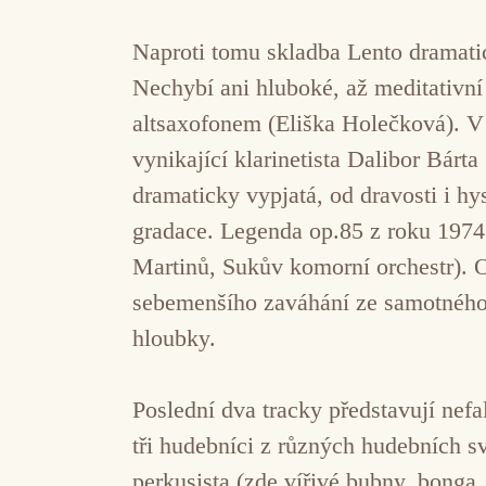
Naproti tomu skladba Lento dramatic
Nechybí ani hluboké, až meditativní
altsaxofonem (Eliška Holečková). V 
vynikající klarinetista Dalibor Bár
dramaticky vypjatá, od dravosti i hys
gradace. Legenda op.85 z roku 1974
Martinů, Sukův komorní orchestr). 
sebemenšího zaváhání ze samotného ni
hloubky.
Poslední dva tracky představují nef
tři hudebníci z různých hudebních s
perkusista (zde vířivé bubny, bonga,