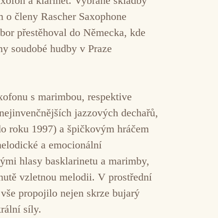
xofon a klarinet. Vybrané skladby
ším o členy Rascher Saxophone
oubor přestěhoval do Německa, kde
ny soudobé hudby v Praze
axofonu s marimbou, respektive
 nejinvenčnějších jazzových dechařů,
do roku 1997) a špičkovým hráčem
 melodické a emocionální
kými hlasy basklarinetu a marimby,
utě vzletnou melodii. V prostřední
 vše propojilo nejen skrze bujarý
ální síly.