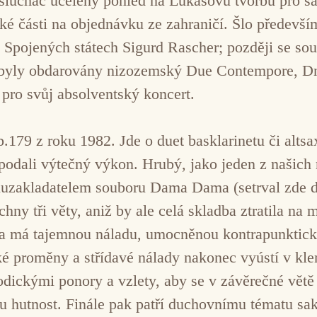
sluchač ucelený pohled na Lukášovu tvorbu pro sa
elké části na objednávku ze zahraničí. Šlo předev
ve Spojených státech Sigurd Rascher; později se s
 byly obdarovány nizozemský Due Contempore, D
 pro svůj absolventský koncert.
p.179 z roku 1982. Jde o duet basklarinetu či alts
podali výtečný výkon. Hrubý, jako jeden z našich
luzakladatelem souboru Dama Dama (setrval zde 
hny tři věty, aniž by ale celá skladba ztratila na
věta má tajemnou náladu, umocněnou kontrapunktic
 proměny a střídavé nálady nakonec vyústí v klen
lodickými ponory a vzlety, aby se v závěrečné větě
u hutnost. Finále pak patří duchovnímu tématu sakr