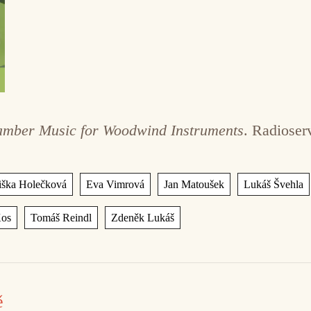
hamber Music for Woodwind Instruments
. Radioserv
,
,
,
iška Holečková
Eva Vimrová
Jan Matoušek
Lukáš Švehla
,
,
Kos
Tomáš Reindl
Zdeněk Lukáš
ě