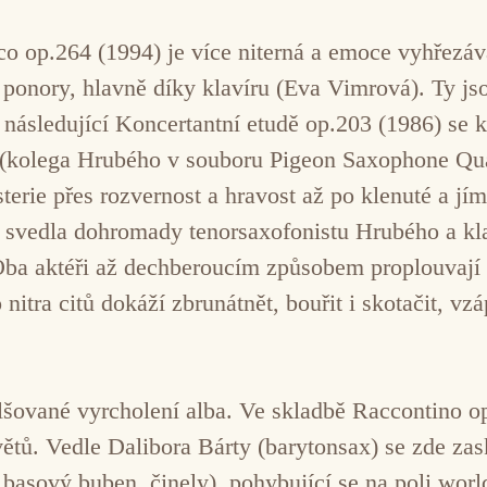
o op.264 (1994) je více niterná a emoce vyhřezáva
 ponory, hlavně díky klavíru (Eva Vimrová). Ty j
následující Koncertantní etudě op.203 (1986) se k
ta (kolega Hrubého v souboru Pigeon Saxophone Qua
terie přes rozvernost a hravost až po klenuté a jím
 svedla dohromady tenorsaxofonistu Hrubého a kl
Oba aktéři až dechberoucím způsobem proplouvaj
tra citů dokáží zbrunátnět, bouřit i skotačit, vzáp
alšované vyrcholení alba. Ve skladbě Raccontino op
větů. Vedle Dalibora Bárty (barytonsax) se zde za
 basový buben, činely), pohybující se na poli worl