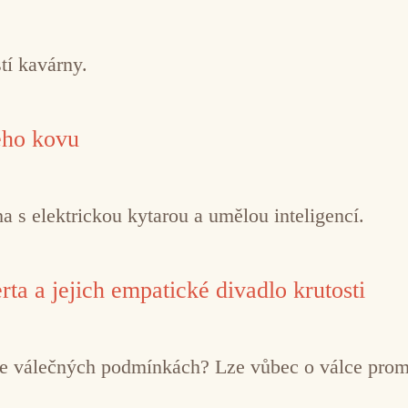
tí kavárny.
ého kovu
 s elektrickou kytarou a umělou inteligencí.
ta a jejich empatické divadlo krutosti
í ve válečných podmínkách? Lze vůbec o válce pro