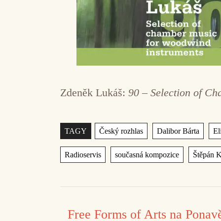
Zdeněk Lukáš:
90 – Selection of C
Štítky
,
,
TAGY
Český rozhlas
Dalibor Bárta
El
,
,
Radioservis
současná kompozice
Štěpán 
Free Forms of Arts na Ponav