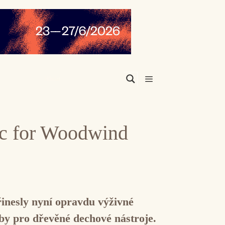
Menu
ic for Woodwind
řinesly nyní opravdu výživné
by pro dřevěné dechové nástroje.