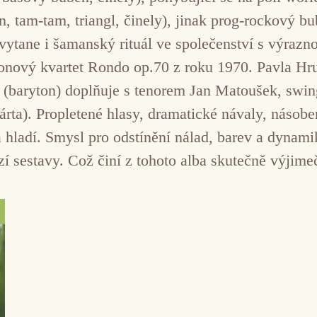
, tam-tam, triangl, činely), jinak prog-rockový bu
 vytane i šamanský rituál ve společenství s výraz
onový kvartet Rondo op.70 z roku 1970. Pavla Hru
u (baryton) doplňuje s tenorem Jan Matoušek, swi
árta). Propletené hlasy, dramatické návaly, násobe
a hladí. Smysl pro odstínění nálad, barev a dynami
zí sestavy. Což činí z tohoto alba skutečně výjime