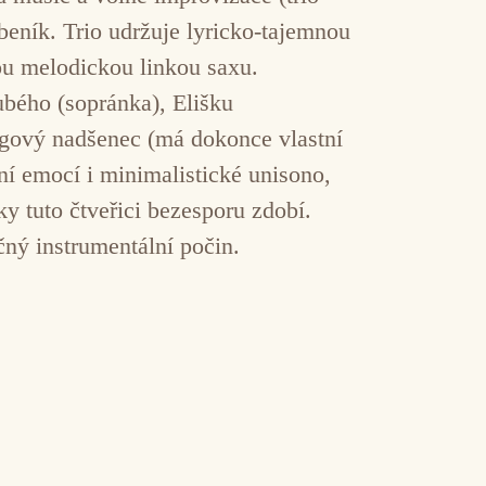
beník. Trio udržuje lyricko-tajemnou
nou melodickou linkou saxu.
bého (sopránka), Elišku
ngový nadšenec (má dokonce vlastní
ní emocí i minimalistické unisono,
ky tuto čtveřici bezesporu zdobí.
čný instrumentální počin.