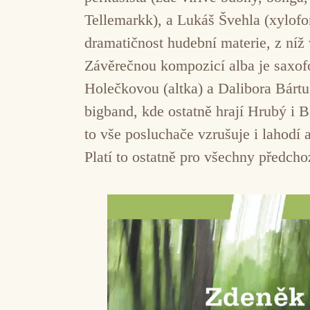
Tellemarkk), a Lukáš Švehla (xylofon
dramatičnost hudební materie, z níž
Závěrečnou kompozicí alba je saxof
Holečkovou (altka) a Dalibora Bárt
bigband, kde ostatně hrají Hrubý i B
to vše posluchače vzrušuje i lahodí 
Platí to ostatně pro všechny předcho