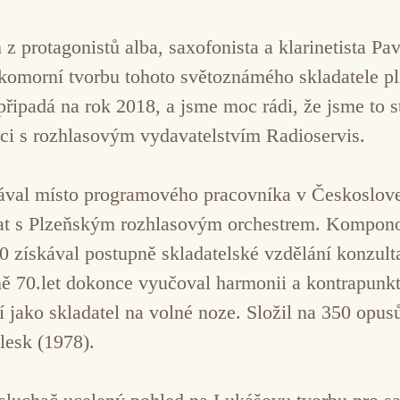
z protagonistů alba, saxofonista a klarinetista Pav
 komorní tvorbu tohoto světoznámého skladatele 
řipadá na rok 2018, a jsme moc rádi, že jsme to s
i s rozhlasovým vydavatelstvím Radioservis.
ával místo programového pracovníka v Českoslove
at s Plzeňským rozhlasovým orchestrem. Komponov
70 získával postupně skladatelské vzdělání konzul
ně 70.let dokonce vyučoval harmonii a kontrapunk
jako skladatel na volné noze. Složil na 350 opu
lesk (1978).