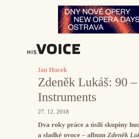
Přeskočit
na
obsah
Jan Hocek
Zdeněk Lukáš: 90 –
Instruments
27. 12. 2018
Dva roky práce a úsilí skupiny hu
a sladké ovoce – album
Zdeněk Lu