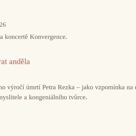
026
na koncertě Konvergence.
at anděla
řetího výročí úmrtí Petra Rezka – jako vzpomínka n
myslitele a kongeniálního tvůrce.