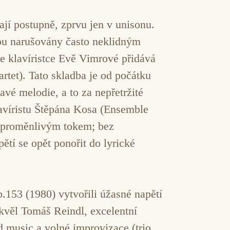
jí postupně, zprvu jen v unisonu.
sou narušovány často neklidným
e klavíristce Evě Vimrové přidává
rtet). Tato skladba je od počátku
avé melodie, a to za nepřetržité
avíristu Štěpána Kosa (Ensemble
í proměnlivým tokem; bez
ětí se opět ponořit do lyrické
.153 (1980) vytvořili úžasné napětí
skvěl Tomáš Reindl, excelentní
d music a volné improvizace (trio