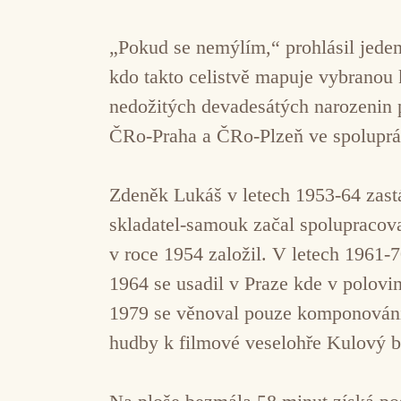
„Pokud se nemýlím,“ prohlásil jeden 
kdo takto celistvě mapuje vybranou
nedožitých devadesátých narozenin p
ČRo-Praha a ČRo-Plzeň ve spoluprác
Zdeněk Lukáš v letech 1953-64 zast
skladatel-samouk začal spolupracov
v roce 1954 založil. V letech 1961-
1964 se usadil v Praze kde v polovi
1979 se věnoval pouze komponování 
hudby k filmové veselohře Kulový b