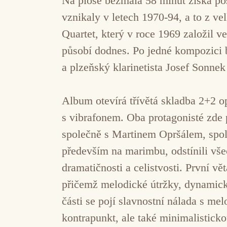
Na ploše bezmála 58 minut získá po
vznikaly v letech 1970-94, a to z v
Quartet, který v roce 1969 založil 
působí dodnes. Po jedné kompozici
a plzeňský klarinetista Josef Sonnek
Album otevírá třívětá skladba 2+2 o
s vibrafonem. Oba protagonisté zde 
společně s Martinem Opršálem, spo
především na marimbu, odstínili všec
dramatičnosti a celistvosti. První 
přičemž melodické útržky, dynamické
části se pojí slavnostní nálada s me
kontrapunkt, ale také minimalisticko