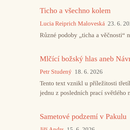
Ticho a všechno kolem
Lucia Reiprich Maloveská
23. 6. 2
Různé podoby „ticha a věčnosti“ 
Mlčící božský hlas aneb Návr
Petr Studený
18. 6. 2026
Tento text vznikl u příležitosti t
jednu z posledních prací světlého 
Sametové podzemí v Pakulu
Jiří Andrs
15. 6. 2026