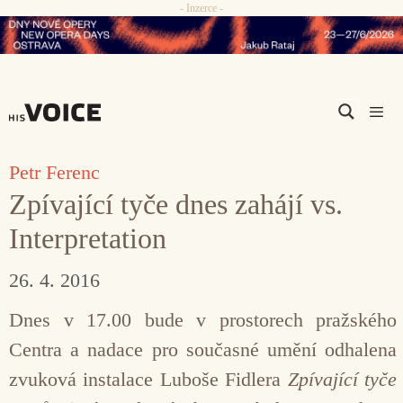
- Inzerce -
Přeskočit
na
obsah
Men
Petr Ferenc
Zpívající tyče dnes zahájí vs.
Interpretation
26. 4. 2016
Dnes v 17.00 bude v prostorech pražského
Centra a nadace pro současné umění odhalena
zvuková instalace Luboše Fidlera
Zpívající tyče