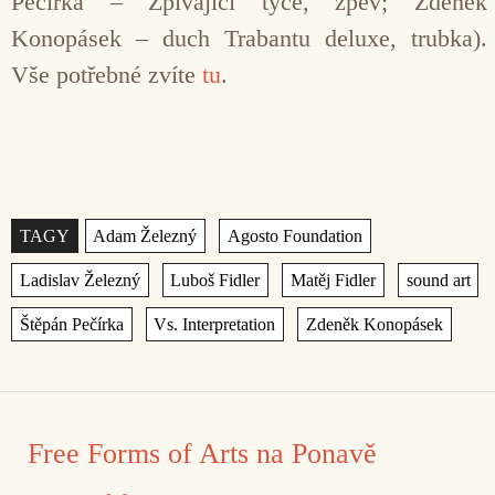
Pečírka – Zpívající tyče, zpěv; Zdeňek
Konopásek – duch Trabantu deluxe, trubka).
Vše potřebné zvíte
tu
.
Štítky
,
,
,
,
,
,
,
,
Free Forms of Arts na Ponavě