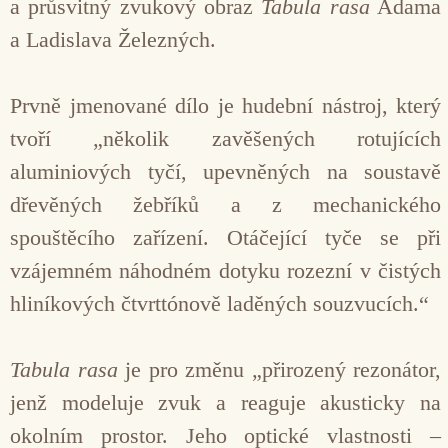
a průsvitný zvukový obraz
Tabula rasa
Adama
a Ladislava Železných.
Prvně jmenované dílo je hudební nástroj, který
tvoří „několik zavěšených rotujících
aluminiových tyčí, upevněných na soustavě
dřevěných žebříků a z mechanického
spouštěcího zařízení. Otáčející tyče se při
vzájemném náhodném dotyku rozezní v čistých
hliníkových čtvrttónově laděných souzvucích.“
Tabula rasa
je pro změnu „přirozený rezonátor,
jenž modeluje zvuk a reaguje akusticky na
okolním prostor. Jeho optické vlastnosti –