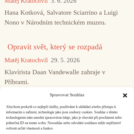
Matěj Kratochvíl
3. 6. 2026
Hana Kotková, Salvatore Sciarrino a Luigi
Nono v Národním technickém muzeu.
Opravit svět, který se rozpadá
Matěj Kratochvíl
29. 5. 2026
Klavírista Daan Vandewalle zahraje v
Příbrami.
Spravovat Souhlas
Abychom poskytli co nejlepší služby, používáme k ukládání a/nebo přístupu k
...
1
2
3
4
5
517
informacím o zařízení, technologie jako jsou soubory cookies. Souhlas s těmito
technologiemi nám umožní zpracovávat údaje, jako je chování při procházení nebo
jedinečná ID na tomto webu. Nesouhlas nebo odvolání souhlasu může nepříznivě
ovlivnit určité vlastnosti a funkce.