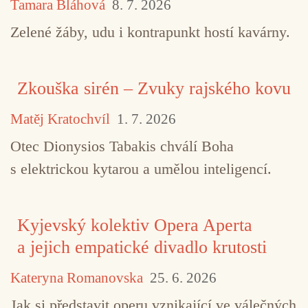
Tamara Bláhová
8. 7. 2026
TAGY
Adam Železný
Agosto Foundation
Zelené žáby, udu i kontrapunkt hostí kavárny.
Ladislav Železný
Luboš Fidler
Matěj Fidler
so
Zkouška sirén – Zvuky rajského kovu
Štěpán Pečírka
Vs. Interpretation
Zdeněk Konopá
Matěj Kratochvíl
1. 7. 2026
Otec Dionysios Tabakis chválí Boha
s elektrickou kytarou a umělou inteligencí.
Kyjevský kolektiv Opera Aperta
a jejich empatické divadlo krutosti
Kateryna Romanovska
25. 6. 2026
Jak si představit operu vznikající ve válečných