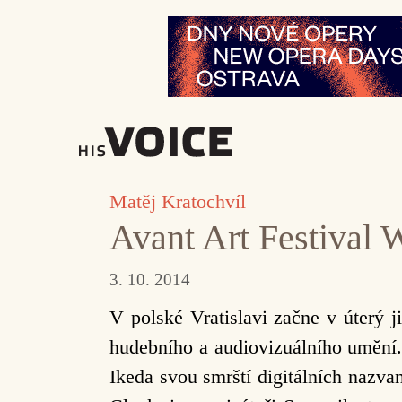
Přeskočit
na
obsah
Matěj Kratochvíl
Avant Art Festival
3. 10. 2014
V polské Vratislavi začne v úterý 
hudebního a audiovizuálního umění.
Ikeda svou smrští digitálních nazv