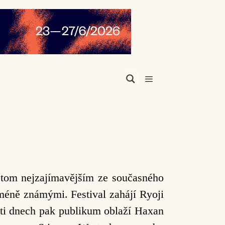
Menu
o tom nejzajímavějším ze současného
méně známými. Festival zahájí Ryoji
cti dnech pak publikum oblaží Haxan