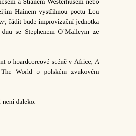
Jonesem a Stianem Westerhusem nebo
eijim Hainem vystřihnou poctu Lou
er
, řádit bude improvizační jednotka
 v duu se Stephenem O’Malleym ze
nt o hoardcoreové scéně v Africe,
A
 The World o polském zvukovém
 není daleko.