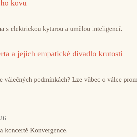
ého kovu
 s elektrickou kytarou a umělou inteligencí.
ta a jejich empatické divadlo krutosti
í ve válečných podmínkách? Lze vůbec o válce pro
026
na koncertě Konvergence.