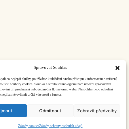
Spravovat Souhlas
li co nejlepší služby, používáme k ukládání a/nebo přístupu k informacím o zařízení,
ako jsou soubory cookies. Souhlas s těmito technologiemi nám umožní zpracovávat
e chování při procházení nebo jedinečná ID na tomto webu. Nesouhlas nebo odvolání
nepříznivě ovlivnit určité vlastnosti a funkce.
íjmout
Odmítnout
Zobrazit předvolby
ás:
info@hisvoice.cz
Zásady cookies
Zásady ochrany osobních údajů