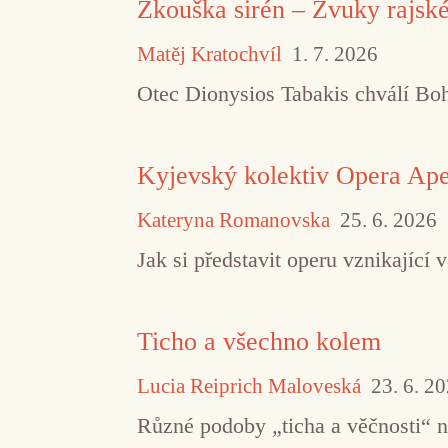
Zkouška sirén – Zvuky rajsk
Matěj Kratochvíl
1. 7. 2026
Otec Dionysios Tabakis chválí Boha
Kyjevský kolektiv Opera Aper
Kateryna Romanovska
25. 6. 2026
Jak si představit operu vznikajíc
Ticho a všechno kolem
Lucia Reiprich Maloveská
23. 6. 2
Různé podoby „ticha a věčnosti“ 