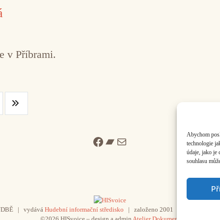
á
e v Příbrami.
Abychom poskyt
Facebook
Bandcamp
Mail
technologie j
údaje, jako j
souhlasu může 
Př
UDBĚ | vydává
Hudební informační středisko
| založeno 2001 | Kontaktujte n
©2026 HISvoice – design a admin
Atelier Dokument