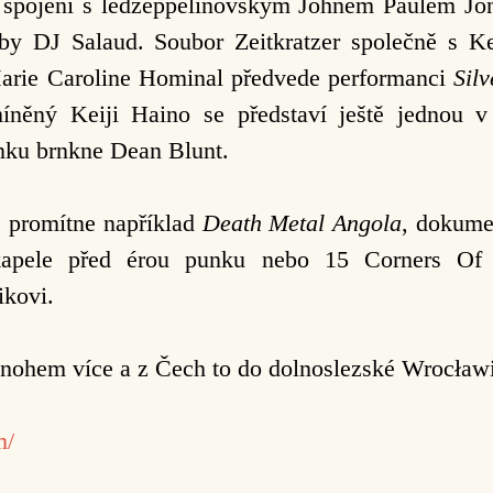
ve spojení s ledzeppelinovským Johnem Paulem 
y DJ Salaud. Soubor Zeitkratzer společně s K
Marie Caroline Hominal předvede performanci
Silv
íněný Keiji Haino se představí ještě jednou
unku brnkne Dean Blunt.
e promítne například
Death Metal Angola
, dokume
pele před érou punku nebo 15 Corners Of
ikovi.
mnohem více a z Čech to do dolnoslezské Wrocławi
m/