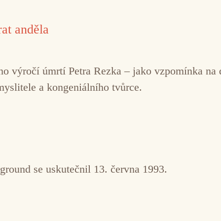
at anděla
řetího výročí úmrtí Petra Rezka – jako vzpomínka n
myslitele a kongeniálního tvůrce.
ground se uskutečnil 13. června 1993.