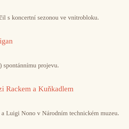
il s koncertní sezonou ve vnitrobloku.
igan
ě) spontánnímu projevu.
ezi Rackem a Kuňkadlem
o a Luigi Nono v Národním technickém muzeu.