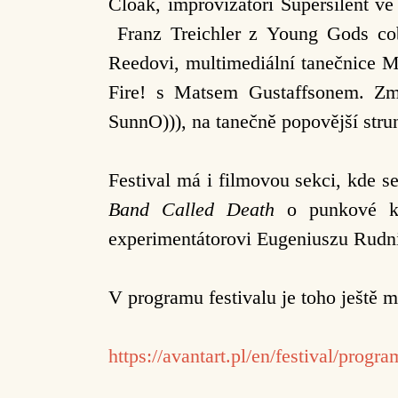
Cloak, improvizátoři Supersilent 
Franz Treichler z Young Gods cob
Reedovi, multimediální tanečnice 
Fire! s Matsem Gustaffsonem. Zm
SunnO))), na tanečně popovější str
Festival má i filmovou sekci, kde s
Band Called Death
o punkové ka
experimentátorovi Eugeniuszu Rudn
V programu festivalu je toho ještě 
https://avantart.pl/en/festival/progra