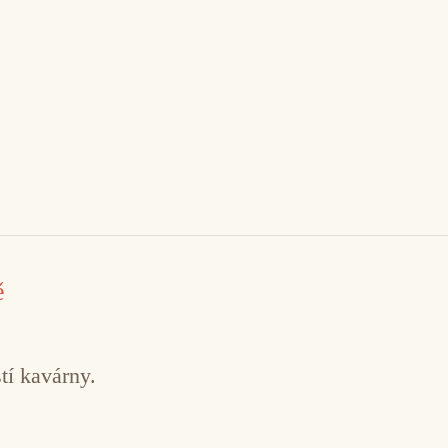
ě
tí kavárny.