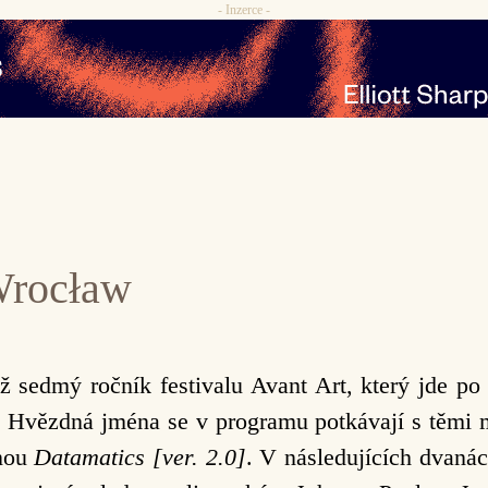
- Inzerce -
 Wrocław
již sedmý ročník festivalu Avant Art, který jde p
 Hvězdná jména se v programu potkávají s těmi 
anou
Datamatics [ver. 2.0]
. V následujících dvaná