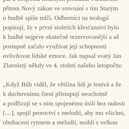
přitom Nový zákon ve srovnání s tím Starým
o hudbě spíše mlčí. Odborníci na teologii
popisují, že v první stoletích křesťanství bylo
k hudbě nejprve skutečně rezervovanější a až
postupně začalo využívat její schopnosti
ovlivňovat lidské emoce. Jak napsal svatý Jan
Zlatoústý někdy ve 4. století našeho letopočtu:
„Když Bůh viděl, že většina lidí je lenivá a že
k duchovnímu čtení přistupují neochotně
a podřizují se s ním spojenému úsilí bez radosti
[…], spojil proroctví s melodií, aby mu všichni,
obohaceni rytmem a melodií, mohli s velkou