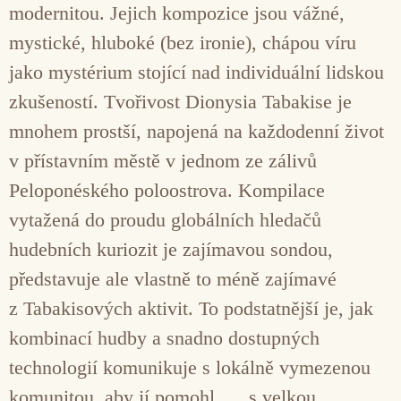
modernitou. Jejich kompozice jsou vážné,
mystické, hluboké (bez ironie), chápou víru
jako mystérium stojící nad individuální lidskou
zkušeností. Tvořivost Dionysia Tabakise je
mnohem prostší, napojená na každodenní život
v přístavním městě v jednom ze zálivů
Peloponéského poloostrova. Kompilace
vytažená do proudu globálních hledačů
hudebních kuriozit je zajímavou sondou,
představuje ale vlastně to méně zajímavé
z Tabakisových aktivit. To podstatnější je, jak
kombinací hudby a snadno dostupných
technologií komunikuje s lokálně vymezenou
komunitou, aby jí pomohl „…s velkou