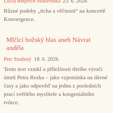
Lucia Reiprich Maloveská
23. 6. 2026
Různé podoby „ticha a věčnosti“ na koncertě
Konvergence.
Mlčící božský hlas aneb Návrat
anděla
Petr Studený
18. 6. 2026
Tento text vznikl u příležitosti třetího výročí
úmrtí Petra Rezka – jako vzpomínka na dávné
časy a jako odpověď na jednu z posledních
prací světlého myslitele a kongeniálního
tvůrce.