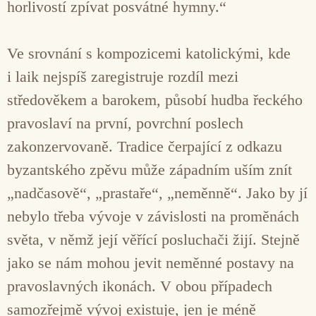
horlivostí zpívat posvátné hymny.“
Ve srovnání s kompozicemi katolickými, kde
i laik nejspíš zaregistruje rozdíl mezi
středověkem a barokem, působí hudba řeckého
pravoslaví na první, povrchní poslech
zakonzervovaně. Tradice čerpající z odkazu
byzantského zpěvu může západním uším znít
„nadčasově“, „prastaře“, „neměnně“. Jako by jí
nebylo třeba vývoje v závislosti na proměnách
světa, v němž její věřící posluchači žijí. Stejně
jako se nám mohou jevit neměnné postavy na
pravoslavných ikonách. V obou případech
samozřejmě vývoj existuje, jen je méně