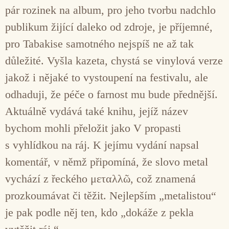
pár rozinek na album, pro jeho tvorbu nadchlo
publikum žijící daleko od zdroje, je příjemné,
pro Tabakise samotného nejspíš ne až tak
důležité. Vyšla kazeta, chystá se vinylová verze
jakož i nějaké to vystoupení na festivalu, ale
odhaduji, že péče o farnost mu bude přednější.
Aktuálně vydává také knihu, jejíž název
bychom mohli přeložit jako V propasti
s vyhlídkou na ráj. K jejímu vydání napsal
komentář, v němž připomíná, že slovo metal
vychází z řeckého μεταλλῶ, což znamená
prozkoumávat či těžit. Nejlepším „metalistou“
je pak podle něj ten, kdo „dokáže z pekla