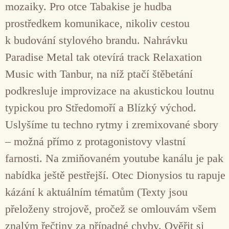
mozaiky. Pro otce Tabakise je hudba
prostředkem komunikace, nikoliv cestou
k budování stylového brandu. Nahrávku
Paradise Metal tak otevírá track Relaxation
Music with Tanbur, na níž ptačí štěbetání
podkresluje improvizace na akustickou loutnu
typickou pro Středomoří a Blízký východ.
Uslyšíme tu techno rytmy i zremixované sbory
– možná přímo z protagonistovy vlastní
farnosti. Na zmiňovaném youtube kanálu je pak
nabídka ještě pestřejší. Otec Dionysios tu rapuje
kázání k aktuálním tématům (Texty jsou
přeloženy strojově, pročež se omlouvám všem
znalým řečtiny za případné chyby. Ověřit si