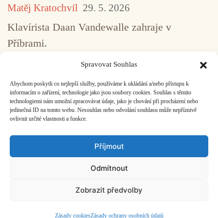
Matěj Kratochvíl
29. 5. 2026
Klavírista Daan Vandewalle zahraje v
Příbrami.
Spravovat Souhlas
Abychom poskytli co nejlepší služby, používáme k ukládání a/nebo přístupu k
...
1
2
3
4
5
517
informacím o zařízení, technologie jako jsou soubory cookies. Souhlas s těmito
technologiemi nám umožní zpracovávat údaje, jako je chování při procházení nebo
jedinečná ID na tomto webu. Nesouhlas nebo odvolání souhlasu může nepříznivě
ovlivnit určité vlastnosti a funkce.
Facebook
Bandcamp
Mail
Příjmout
Odmítnout
Zobrazit předvolby
ČASOPIS O JINÉ HUDBĚ | vydává
Hudební informační středisko
|
založeno 2001 | Kontaktujte nás:
info@hisvoice.cz
©2026 HISvoice – design a admin
Atelier Dokument
Zásady cookies
Zásady ochrany osobních údajů