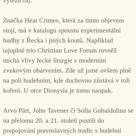
vytěžit ráj.“
Značka Heat Crimes, která za tímto objevem
stojí, má v katalogu spoustu experimentální
hudby z Řecka i jiných koutů. Například
tajuplné trio Christian Love Forum rovněž
míchá vlivy řecké liturgie s moderním
zvukovým obarvením. Zde už jsme ovšem plně
na poli hudebním, kde duchovno zůstává v roli
koření. U otce Dionysia je tomu naopak.
Arvo Pärt, John Tavener či Sofia Gubaidulina se
na přelomu 20. a 21. století pustili do
propojování pravoslavných tradic s hudební