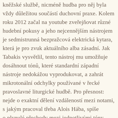
kněžské službě, nicméně hudba pro něj byla
vždy důležitou součástí duchovní praxe. Kolem
roku 2012 začal na youtube zveřejňovat různé
hudební pokusy a jeho nejcennějším nástrojem
je sedmistrunná bezpražcová elektrická kytara,
která je pro zvuk aktuálního alba zásadní. Jak
Tabakis vysvětlil, tento nástroj mu umožňuje
dosáhnout tónů, které standardní západní
nástroje nedokážou vyprodukovat, a zahrát
mikrotonální odchylky používané v řecké
pravoslavné liturgické hudbě. Pro přesnost:
nejde o exaktní dělení vzdáleností mezi notami,
s jakým pracoval třeba Alois Hába, spíše
o plynulé přechody mezi jednotlivými tóny.