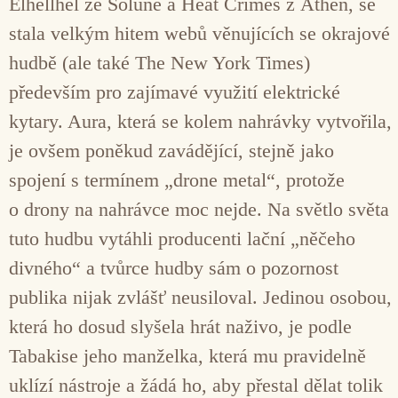
Elhellhel ze Soluně a Heat Crimes z Athén, se
stala velkým hitem webů věnujících se okrajové
hudbě (ale také The New York Times)
především pro zajímavé využití elektrické
kytary. Aura, která se kolem nahrávky vytvořila,
je ovšem poněkud zavádějící, stejně jako
spojení s termínem „drone metal“, protože
o drony na nahrávce moc nejde. Na světlo světa
tuto hudbu vytáhli producenti lační „něčeho
divného“ a tvůrce hudby sám o pozornost
publika nijak zvlášť neusiloval. Jedinou osobou,
která ho dosud slyšela hrát naživo, je podle
Tabakise jeho manželka, která mu pravidelně
uklízí nástroje a žádá ho, aby přestal dělat tolik