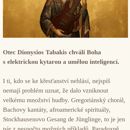
Otec Dionysios Tabakis chválí Boha
s elektrickou kytarou a umělou inteligencí.
I ti, kdo se ke křesťanství nehlásí, nejspíš
nemají problém uznat, že dalo vzniknout
velkému množství hudby. Gregoriánský chorál,
Bachovy kantáty, afroamerické spirituály,
Stockhausenovo Gesang de Jünglinge, to je jen
pár z nespočtu možných příkladů. Paradoxně