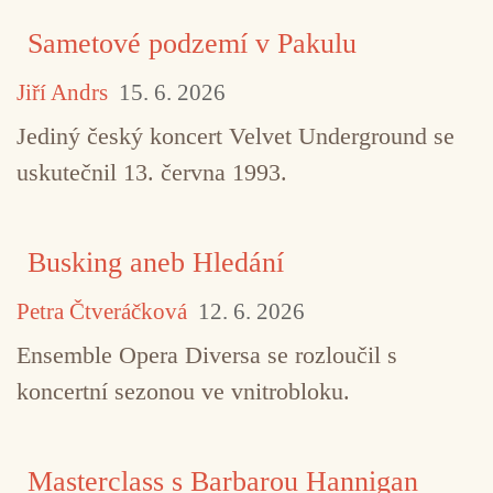
Sametové podzemí v Pakulu
Jiří Andrs
15. 6. 2026
Jediný český koncert Velvet Underground se
TAGY
Dionysios Tabakis
Heat Crimes
Zkoušk
uskutečnil 13. června 1993.
Busking aneb Hledání
Petra Čtveráčková
12. 6. 2026
Ensemble Opera Diversa se rozloučil s
koncertní sezonou ve vnitrobloku.
Masterclass s Barbarou Hannigan