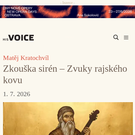
- Inzerce -
Přeskočit
na
obsah
Men
Matěj Kratochvíl
Zkouška sirén – Zvuky rajského
kovu
1. 7. 2026