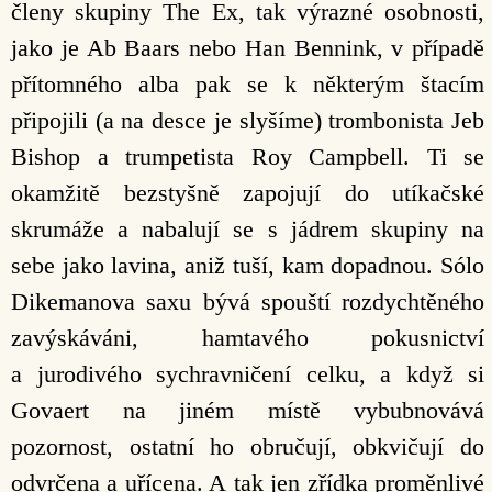
členy skupiny The Ex, tak výrazné osobnosti,
jako je Ab Baars nebo Han Bennink, v případě
přítomného alba pak se k některým štacím
připojili (a na desce je slyšíme) trombonista Jeb
Bishop a trumpetista Roy Campbell. Ti se
okamžitě bezstyšně zapojují do utíkačské
skrumáže a nabalují se s jádrem skupiny na
sebe jako lavina, aniž tuší, kam dopadnou. Sólo
Dikemanova saxu bývá spouští rozdychtěného
zavýskáváni, hamtavého pokusnictví
a jurodivého sychravničení celku, a když si
Govaert na jiném místě vybubnovává
pozornost, ostatní ho obručují, obkvičují do
odvrčena a uřícena. A tak jen zřídka proměnlivé