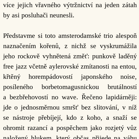
více jejich vřavného výtržnictví na jeden zátah
by asi posluhači neunesli.
Představme si toto amsterodamské trio alespoň
naznačením kořenů, z nichž se vyskrumážila
jeho rockově vyhnětená změť: punkově laděný
free jazz včetně aylerovské zmítanosti na entou,
křtěný horempádovostí japonského noise,
posíleného borbetomagusnickou brutálností
a bezbřehovostí no wave. Řečeno lapidárněji:
jde o jednosměrnou smršť bez slitování, v níž
se nástroje přebíjejí, kdo z koho, a snaží se
ohromit razancí a pospěchem jako rozjetý vůz
naložený hlukem, který občas přijede na váhu