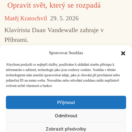
Opravit svět, který se rozpadá
Matěj Kratochvíl
29. 5. 2026
Klavírista Daan Vandewalle zahraje v
Příbrami.
Spravovat Souhlas
Abychom poskytli co nejlepší služby, používáme k ukládání a/nebo přístupu k
...
1
2
3
4
5
517
informacím o zařízení, technologie jako jsou soubory cookies. Souhlas s těmito
technologiemi nám umožní zpracovávat údaje, jako je chování při procházení nebo
jedinečná ID na tomto webu. Nesouhlas nebo odvolání souhlasu může nepříznivě
ovlivnit určité vlastnosti a funkce.
Facebook
Bandcamp
Mail
Příjmout
Odmítnout
Zobrazit předvolby