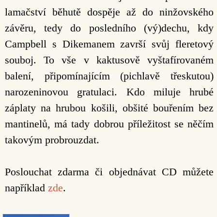
lamačství běhutě dospěje až do ninžovského
závěru, tedy do posledního (vý)dechu, kdy
Campbell s Dikemanem završí svůj fleretový
souboj. To vše v kaktusově vyštafírovaném
balení, připomínajícím (pichlavě třeskutou)
narozeninovou gratulaci. Kdo miluje hrubé
záplaty na hrubou košili, obšité bouřením bez
mantinelů, má tady dobrou příležitost se něčím
takovým probrouzdat.
Poslouchat zdarma či objednávat CD můžete
například
zde
.