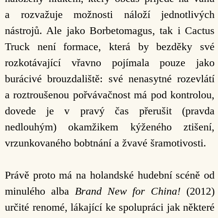
a rozvažuje možnosti náloží jednotlivých
nástrojů. Ale jako Borbetomagus, tak i Cactus
Truck není formace, která by bezděky své
rozkotávající vřavno pojímala pouze jako
burácivé brouzdaliště: své nenasytné rozevlátí
a roztroušenou pořvávačnost má pod kontrolou,
dovede je v pravý čas přerušit (pravda
nedlouhým) okamžikem kýženého ztišení,
vrzunkovaného bobtnání a žvavé šramotivosti.
Právě proto má na holandské hudební scéně od
minulého alba
Brand New for China!
(2012)
určité renomé, lákající ke spolupráci jak některé