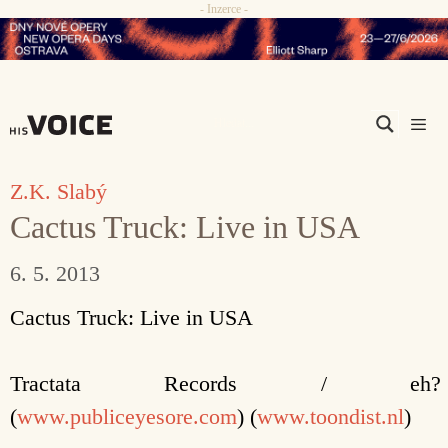
- Inzerce -
Přeskočit
na
obsah
Men
Z.K. Slabý
Cactus Truck: Live in USA
6. 5. 2013
Cactus Truck: Live in USA
Tractata Records / eh?
(
www.publiceyesore.com
) (
www.toondist.nl
)