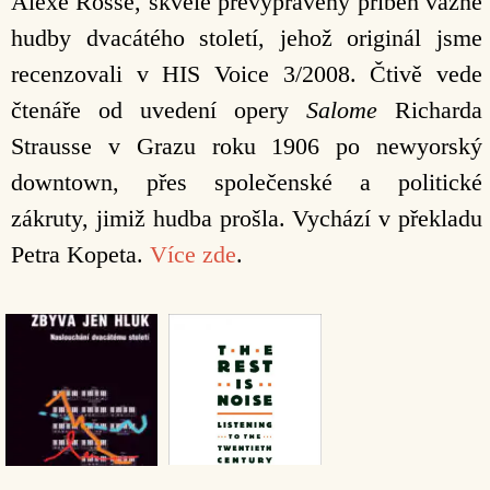
Alexe Rosse, skvěle převyprávěný příběh vážné
hudby dvacátého století, jehož originál jsme
recenzovali v HIS Voice 3/2008. Čtivě vede
čtenáře od uvedení opery
Salome
Richarda
Strausse v Grazu roku 1906 po newyorský
downtown, přes společenské a politické
zákruty, jimiž hudba prošla. Vychází v překladu
Petra Kopeta.
Více zde
.