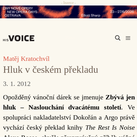
- Inzerce -
Přeskočit
na
obsah
Men
Matěj Kratochvíl
Hluk v českém překladu
3. 1. 2012
Opožděný vánoční dárek se jmenuje
Zbývá jen
hluk – Naslouchání dvacátému století
. Ve
spolupráci nakladatelství Dokořán a Argo právě
vychází český překlad knihy
The Rest Is Noise