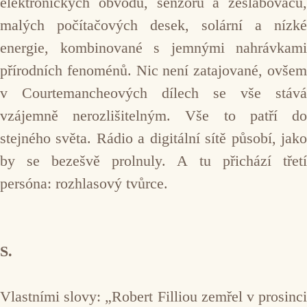
elektronických obvodů, senzorů a zeslabovačů,
malých počítačových desek, solární a nízké
energie, kombinované s jemnými nahrávkami
přírodních fenoménů. Nic není zatajované, ovšem
v Courtemancheových dílech se vše stává
vzájemně nerozlišitelným. Vše to patří do
stejného světa. Rádio a digitální sítě působí, jako
by se bezešvě prolnuly. A tu přichází třetí
persóna: rozhlasový tvůrce.
S.
Vlastními slovy: „Robert Filliou zemřel v prosinci