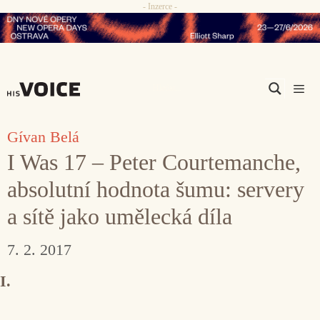
- Inzerce -
Přeskočit
na
obsah
Men
Gívan Belá
I Was 17 – Peter Courtemanche,
absolutní hodnota šumu: servery
a sítě jako umělecká díla
7. 2. 2017
I.