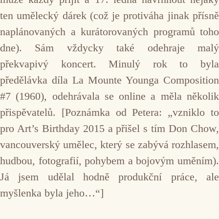
ten umělecký dárek (což je protiváha jinak přísně
naplánovaných a kurátorovaných programů toho
dne). Sám vždycky také odehraje malý
překvapivý koncert. Minulý rok to byla
předělávka díla La Mounte Younga Composition
#7 (1960), odehrávala se online a měla několik
přispěvatelů. [Poznámka od Petera: „vzniklo to
pro Art’s Birthday 2015 a přišel s tím Don Chow,
vancouverský umělec, který se zabývá rozhlasem,
hudbou, fotografií, pohybem a bojovým uměním).
Já jsem udělal hodně produkční práce, ale
myšlenka byla jeho…“]