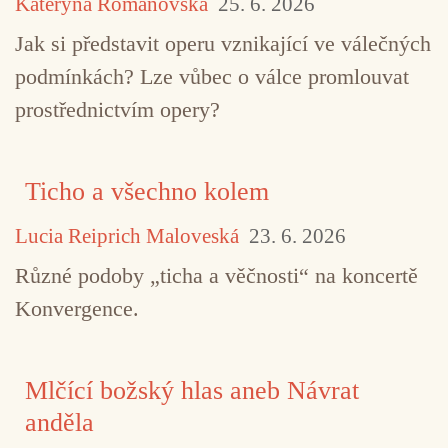
Kateryna Romanovska
25. 6. 2026
Jak si představit operu vznikající ve válečných
podmínkách? Lze vůbec o válce promlouvat
prostřednictvím opery?
Ticho a všechno kolem
Lucia Reiprich Maloveská
23. 6. 2026
Různé podoby „ticha a věčnosti“ na koncertě
Konvergence.
TAGY
Art's Birthday
I Was 17
La Monte You
Peter Courtemanche
sound art
Mlčící božský hlas aneb Návrat
anděla