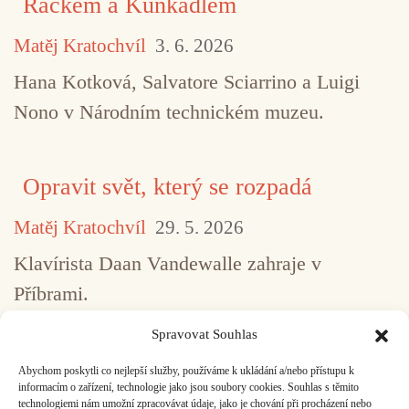
Rackem a Kuňkadlem
Matěj Kratochvíl
3. 6. 2026
Hana Kotková, Salvatore Sciarrino a Luigi
Nono v Národním technickém muzeu.
Opravit svět, který se rozpadá
Matěj Kratochvíl
29. 5. 2026
Klavírista Daan Vandewalle zahraje v
Příbrami.
Spravovat Souhlas
Abychom poskytli co nejlepší služby, používáme k ukládání a/nebo přístupu k
...
1
2
3
4
5
517
informacím o zařízení, technologie jako jsou soubory cookies. Souhlas s těmito
technologiemi nám umožní zpracovávat údaje, jako je chování při procházení nebo