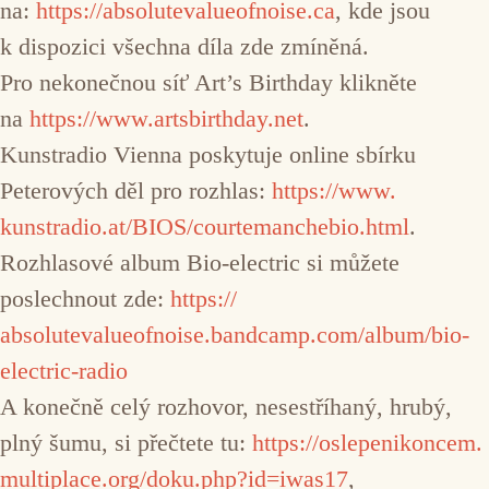
na:
https://
absolutevalueofnoise.ca
, kde jsou
k dispozici všechna díla zde zmíněná.
Pro nekonečnou síť Art’s Birthday klikněte
na
https://www.artsbirthday.net
.
Kunstradio Vienna poskytuje online sbírku
Peterových děl pro rozhlas:
https://www.
kunstradio.at/BIOS/courtemanch
ebio.html
.
Rozhlasové album Bio-electric si můžete
poslechnout zde:
https://
absolutevalueofnoise.bandcamp.
com/album/bio-
electric-radio
A konečně celý rozhovor, nesestříhaný, hrubý,
plný šumu, si přečtete tu:
https://oslepenikoncem.
multiplace.org/doku.php?id=
iwas17
,