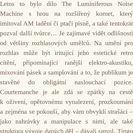
Letos to bylo dílo The Luminiferous Noise
Machine s hrou na rozšířený kornet, který
imitoval AM ladění či ptačí písně, a také tentokrát
pozval další tvůrce… Je zajímavé vidět odlišnosti
od většiny rozhlasových umělců. Na umění pro
rozhlas může být iritující jeho estetické retro
cítění, připomínající ranější elektro-akustiku,
mixování pásek a samplování a to, že publikum je
stavěné do obligátní naslouchací pozice.
Courtemanche je ale zdá se zpátky na cestě
k oživení, opětovnému vynalezení, prozkoumání
a zejména se pokouší, aby vám obvyklí strašáci –
jako nahrávky a manipulace s nimi, ale také
struktura vývoje daných děl – dávali smysl. Tímto