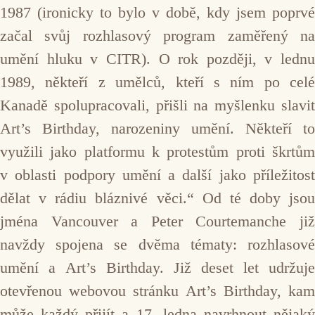
1987 (ironicky to bylo v době, kdy jsem poprvé
začal svůj rozhlasový program zaměřený na
umění hluku v CITR). O rok později, v lednu
1989, někteří z umělců, kteří s ním po celé
Kanadě spolupracovali, přišli na myšlenku slavit
Art’s Birthday, narozeniny umění. Někteří to
využili jako platformu k protestům proti škrtům
v oblasti podpory umění a další jako příležitost
dělat v rádiu bláznivé věci.“ Od té doby jsou
jména Vancouver a Peter Courtemanche již
navždy spojena se dvěma tématy: rozhlasové
umění a Art’s Birthday. Již deset let udržuje
otevřenou webovou stránku Art’s Birthday, kam
může každý přijít a 17. ledna navrhnout nějaký