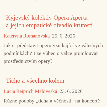
Kyjevský kolektiv Opera Aperta
a jejich empatické divadlo krutosti
Kateryna Romanovska
25. 6. 2026
Jak si představit operu vznikající ve válečných
podmínkách? Lze vůbec o válce promlouvat
TAGY
Edition Records
jazz
Misha Mullov-A
prostřednictvím opery?
Ticho a všechno kolem
Lucia Reiprich Maloveská
23. 6. 2026
Různé podoby „ticha a věčnosti“ na koncertě