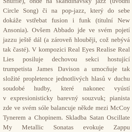
Shuffle), onde na skandinávský jazz (úvodní
Circle Song) či na pop-jazz, který do sebe
dokáže vstřebat fusion i funk (titulní New
Ansonia). Ovšem Abbado jde ve svém pojetí
jazzu ještě dál (a zároveň hlouběji, což nebývá
tak časté). V kompozici Real Eyes Realise Real
Lies posiluje dechovou sekci hostující
trumpetista James Davison a umocňuje tak
složité propletence jednotlivých hlasů v duchu
soudobé hudby, které nakonec vyústí
v expresionisticky barevný souzvuk; pianista
zde ve svém sóle balancuje někde mezi McCoy
Tynerem a Chopinem. Skladba Satan Oscillate
My Metallic Sonatas evokuje Zappu