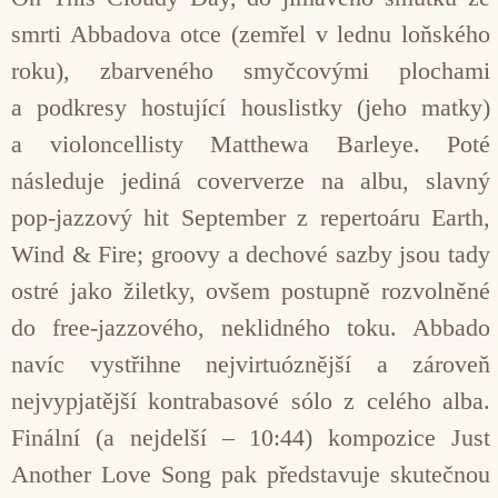
smrti Abbadova otce (zemřel v lednu loňského
roku), zbarveného smyčcovými plochami
a podkresy hostující houslistky (jeho matky)
a violoncellisty Matthewa Barleye. Poté
následuje jediná coververze na albu, slavný
pop-jazzový hit September z repertoáru Earth,
Wind & Fire; groovy a dechové sazby jsou tady
ostré jako žiletky, ovšem postupně rozvolněné
do free-jazzového, neklidného toku. Abbado
navíc vystřihne nejvirtuóznější a zároveň
nejvypjatější kontrabasové sólo z celého alba.
Finální (a nejdelší – 10:44) kompozice Just
Another Love Song pak představuje skutečnou