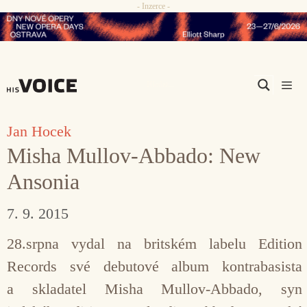
- Inzerce -
Přeskočit
na
obsah
Men
Jan Hocek
Misha Mullov-Abbado: New
Ansonia
7. 9. 2015
28.srpna vydal na britském labelu Edition
Records své debutové album kontrabasista
a skladatel Misha Mullov-Abbado, syn