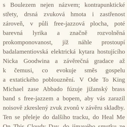
s Boulezem nejen názvem; kontrapunktické
střety, drsná zvuková hmota i zastřenost
zároveň, v půli free-jazzová plocha, poté
barevná lyrika a značně rozvolněná
prokomponovanost, jíž náhle prostoupí
badalamentiovská elektrická kytara hostujícího
Nicka Goodwina a závěrečná gradace až
k čemusi, co evokuje směs gospelu
a extatického poblouznění. V Ode To King
Michael zase Abbado fúzuje jižanský brass
band s free-jazzem a bopem, aby vás zarazil
noisově zkreslený zvuk zvonů v závěru skladby.
Ten se přeleje do dalšího tracku, do Heal Me
On This Cloudy Day, do jímavého smutku ze