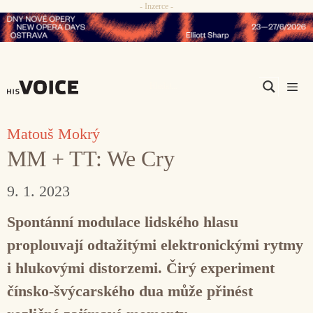
- Inzerce -
Přeskočit
na
obsah
Men
Matouš Mokrý
MM + TT: We Cry
9. 1. 2023
Spontánní modulace lidského hlasu
proplouvají odtažitými elektronickými rytmy
i hlukovými distorzemi. Čirý experiment
čínsko-švýcarského dua může přinést