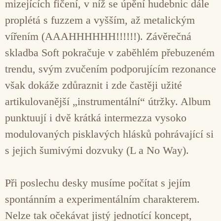
mizejících fičení, v níž se úpění hudebnic dále
proplétá s fuzzem a vyšším, až metalickým
vířením (AAAHHHHHH!!!!!!). Závěrečná
skladba Soft pokračuje v zaběhlém přebuzeném
trendu, svým zvučením podporujícím rezonance
však dokáže zdůraznit i zde častěji užité
artikulovanější „instrumentální“ útržky. Album
punktuují i dvě krátká intermezza vysoko
modulovaných pisklavých hlásků pohrávající si
s jejich šumivými dozvuky (L a No Way).
Při poslechu desky musíme počítat s jejím
spontánním a experimentálním charakterem.
Nelze tak očekávat jistý jednotící koncept,