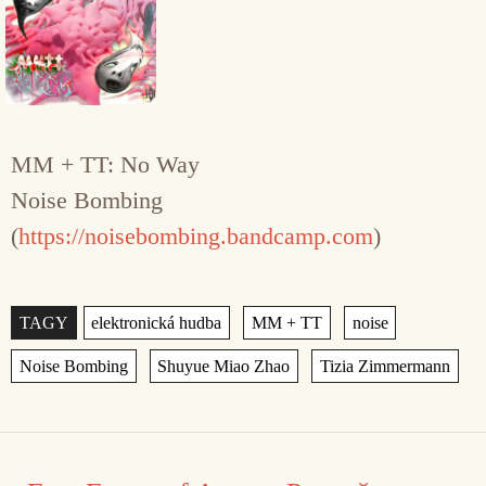
MM + TT: No Way
Noise Bombing
(
https://noisebombing.bandcamp.com
)
Štítky
,
,
,
,
,