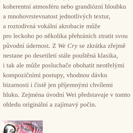
koherentní atmosféru nebo grandiózní hloubku
a mnohovrstevnatost jednotlivých textur,
a roztodivná vokální akrobacie může
pro leckoho po několika přehráních ztratit svou
původní údernost. Z
We Cry
se zkrátka zřejmě
nestane po desetiletí stále pouštěná klasika,
i tak ale může posluchače obohatit neotřelými
kompozičními postupy, vhodnou dávku
bizarnosti i čistě jen příjemnými chvílemi
hluku. Zejména úvodní Wei představuje v tomto
ohledu originální a zajímavý počin.