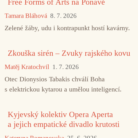
Free Forms of Arts na Ponavě
Tamara Bláhová
8. 7. 2026
Zelené žáby, udu i kontrapunkt hostí kavárny.
Zkouška sirén – Zvuky rajského kovu
Matěj Kratochvíl
1. 7. 2026
Otec Dionysios Tabakis chválí Boha
s elektrickou kytarou a umělou inteligencí.
Kyjevský kolektiv Opera Aperta
TAGY
elektronická hudba
MM + TT
noise
a jejich empatické divadlo krutosti
Noise Bombing
Shuyue Miao Zhao
Tizia Zimme
Kateryna Romanovska
25. 6. 2026