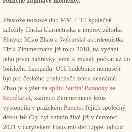
rozličné zajímavé momenty.
Přestože noisové duo MM + TT společně
založily čínská klarinetistka a improvizátorka
Shuyue Miao Zhao a švýcarská akordeonistka
Tizia Zimmermann již roku 2018, na vydání
jeho první nahrávky jsme si museli počkat až do
loňského listopadu. Obě hudebnice nemusejí
být pro českého posluchače zcela neznámé.
Zhao je slyšet na
splitu Surfin’ Bazooky se
Secrétariat
, zatímco Zimmermann letos
vystoupila v pražském
Punctu
. Jejich společný
debut
We Cry
byl nahrán živě již v červenci
2021 v curyšském Haus mit der Lippe, odkud