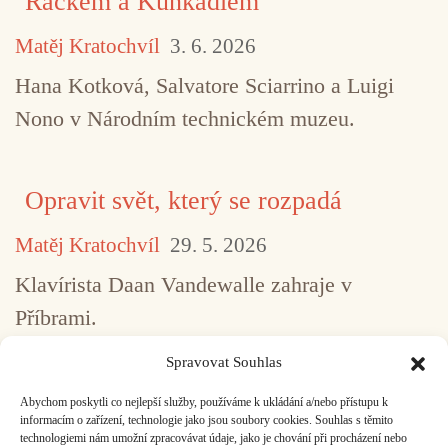
Rackem a Kuňkadlem
Matěj Kratochvíl
3. 6. 2026
Hana Kotková, Salvatore Sciarrino a Luigi
Nono v Národním technickém muzeu.
Opravit svět, který se rozpadá
Matěj Kratochvíl
29. 5. 2026
Klavírista Daan Vandewalle zahraje v
Příbrami.
Spravovat Souhlas
Abychom poskytli co nejlepší služby, používáme k ukládání a/nebo přístupu k
...
1
2
3
4
5
517
informacím o zařízení, technologie jako jsou soubory cookies. Souhlas s těmito
technologiemi nám umožní zpracovávat údaje, jako je chování při procházení nebo