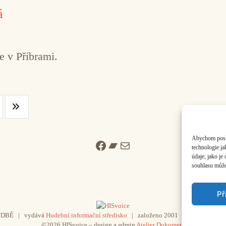
á
e v Příbrami.
Abychom poskyt
Facebook
Bandcamp
Mail
technologie j
údaje, jako j
souhlasu může 
Př
UDBĚ | vydává
Hudební informační středisko
| založeno 2001 | Kontaktujte n
©2026 HISvoice – design a admin
Atelier Dokument