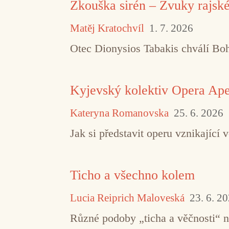
Zkouška sirén – Zvuky rajsk
Matěj Kratochvíl
1. 7. 2026
Otec Dionysios Tabakis chválí Boha
Kyjevský kolektiv Opera Aper
Kateryna Romanovska
25. 6. 2026
Jak si představit operu vznikajíc
Ticho a všechno kolem
Lucia Reiprich Maloveská
23. 6. 2
Různé podoby „ticha a věčnosti“ 