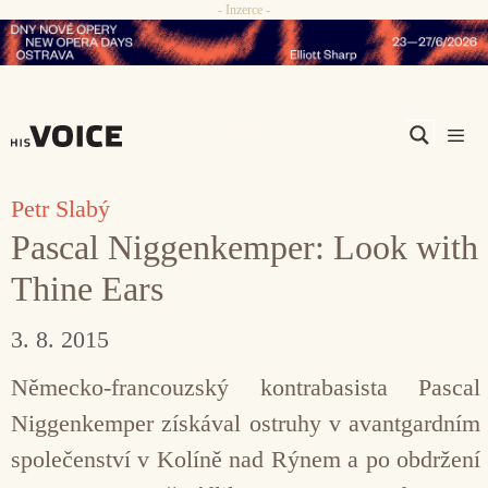
- Inzerce -
Přeskočit
na
obsah
Men
Petr Slabý
Pascal Niggenkemper: Look with
Thine Ears
3. 8. 2015
Německo-francouzský kontrabasista Pascal
Niggenkemper získával ostruhy v avantgardním
společenství v Kolíně nad Rýnem a po obdržení