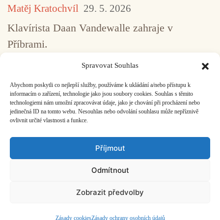
Matěj Kratochvíl
29. 5. 2026
Klavírista Daan Vandewalle zahraje v
Příbrami.
Spravovat Souhlas
Abychom poskytli co nejlepší služby, používáme k ukládání a/nebo přístupu k
...
1
2
3
4
5
517
informacím o zařízení, technologie jako jsou soubory cookies. Souhlas s těmito
technologiemi nám umožní zpracovávat údaje, jako je chování při procházení nebo
jedinečná ID na tomto webu. Nesouhlas nebo odvolání souhlasu může nepříznivě
ovlivnit určité vlastnosti a funkce.
Facebook
Bandcamp
Mail
Příjmout
Odmítnout
Zobrazit předvolby
ČASOPIS O JINÉ HUDBĚ | vydává
Hudební informační středisko
|
založeno 2001 | Kontaktujte nás:
info@hisvoice.cz
©2026 HISvoice – design a admin
Atelier Dokument
Zásady cookies
Zásady ochrany osobních údajů