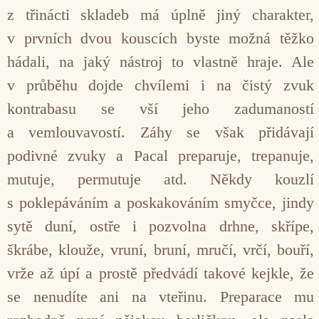
z třinácti skladeb má úplně jiný charakter,
v prvních dvou kouscích byste možná těžko
hádali, na jaký nástroj to vlastně hraje. Ale
v průběhu dojde chvílemi i na čistý zvuk
kontrabasu se vší jeho zadumaností
a vemlouvavostí. Záhy se však přidávají
podivné zvuky a Pacal preparuje, trepanuje,
mutuje, permutuje atd. Někdy kouzlí
s poklepáváním a poskakováním smyčce, jindy
sytě duní, ostře i pozvolna drhne, skřípe,
škrábe, klouže, vruní, bruní, mručí, vrčí, bouří,
vrže až úpí a prostě předvádí takové kejkle, že
se nenudíte ani na vteřinu. Preparace mu