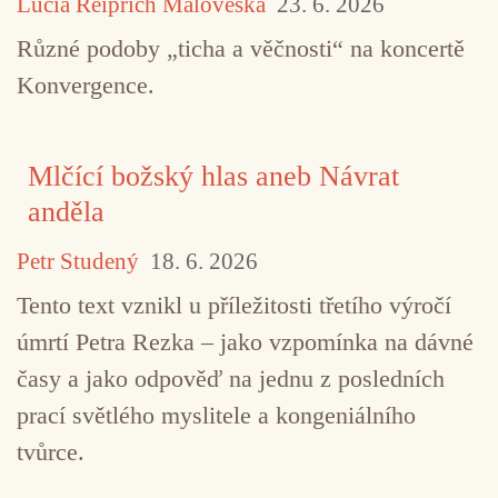
Lucia Reiprich Maloveská
23. 6. 2026
Různé podoby „ticha a věčnosti“ na koncertě
Konvergence.
Mlčící božský hlas aneb Návrat
anděla
Petr Studený
18. 6. 2026
Tento text vznikl u příležitosti třetího výročí
úmrtí Petra Rezka – jako vzpomínka na dávné
časy a jako odpověď na jednu z posledních
prací světlého myslitele a kongeniálního
tvůrce.