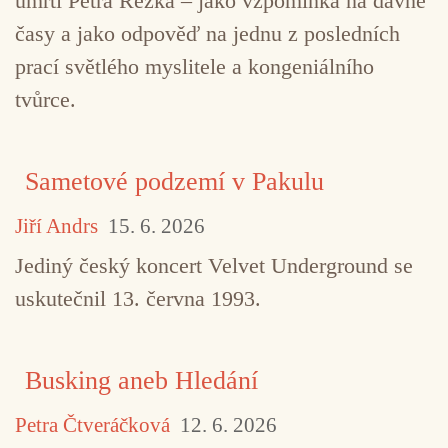
úmrtí Petra Rezka – jako vzpomínka na dávné
časy a jako odpověď na jednu z posledních
prací světlého myslitele a kongeniálního
tvůrce.
Sametové podzemí v Pakulu
Jiří Andrs
15. 6. 2026
Jediný český koncert Velvet Underground se
uskutečnil 13. června 1993.
Busking aneb Hledání
Petra Čtveráčková
12. 6. 2026