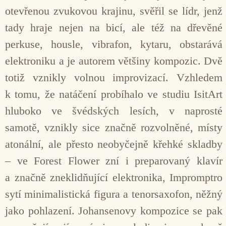
otevřenou zvukovou krajinu, svěřil se lídr, jenž
tady hraje nejen na bicí, ale též na dřevěné
perkuse, housle, vibrafon, kytaru, obstarává
elektroniku a je autorem většiny kompozic. Dvě
totiž vznikly volnou improvizací. Vzhledem
k tomu, že natáčení probíhalo ve studiu IsitArt
hluboko ve švédských lesích, v naprosté
samotě, vznikly sice značně rozvolněné, místy
atonální, ale přesto neobyčejně křehké skladby
– ve Forest Flower zní i preparovaný klavír
a značně zneklidňující elektronika, Impromptro
sytí minimalistická figura a tenorsaxofon, něžný
jako pohlazení. Johansenovy kompozice se pak