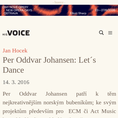
- Inzerce -
Přeskočit
na
obsah
Men
Jan Hocek
Per Oddvar Johansen: Let´s
Dance
14. 3. 2016
Per Oddvar Johansen patří k těm
nejkreativnějším norským bubeníkům; ke svým
projektům především pro ECM či Act Music