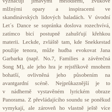
vyznačují jímavými melodiemi, zvukově
mlžnými opary a inspiracemi ve
skandinávských lidových baladách. V úvodní
Let´s Dance se sopránka doslova rozechvívá,
zatímco bicí postupně zahušťují křehkou
materii. Leckde, zvláště tam, kde Snekkestad
použije tenora, může hudba evokovat Jana
Garbarka (např. No.7, Families a závěrečná
Song M), ale jeho hra je rejstříkově mnohem
bohatší, ovlivněná jeho působením na
avantgardní scéně. Nejprůkaznější je to
v nádherně vystavěném lyrickém obraze
Panorama. Z převládajícího soundu se poněkud
vymykají, ale zároveň ho vlastně ještě více