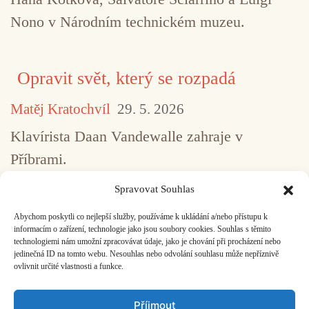
Nono v Národním technickém muzeu.
Opravit svět, který se rozpadá
Matěj Kratochvíl
29. 5. 2026
Klavírista Daan Vandewalle zahraje v
Příbrami.
Spravovat Souhlas
Abychom poskytli co nejlepší služby, používáme k ukládání a/nebo přístupu k
...
1
2
3
4
5
517
informacím o zařízení, technologie jako jsou soubory cookies. Souhlas s těmito
technologiemi nám umožní zpracovávat údaje, jako je chování při procházení nebo
jedinečná ID na tomto webu. Nesouhlas nebo odvolání souhlasu může nepříznivě
ovlivnit určité vlastnosti a funkce.
Facebook
Bandcamp
Mail
Příjmout