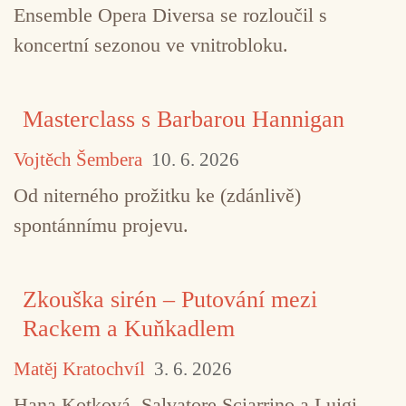
Ensemble Opera Diversa se rozloučil s
koncertní sezonou ve vnitrobloku.
Masterclass s Barbarou Hannigan
Vojtěch Šembera
10. 6. 2026
Od niterného prožitku ke (zdánlivě)
spontánnímu projevu.
Zkouška sirén – Putování mezi
Rackem a Kuňkadlem
Matěj Kratochvíl
3. 6. 2026
Hana Kotková, Salvatore Sciarrino a Luigi