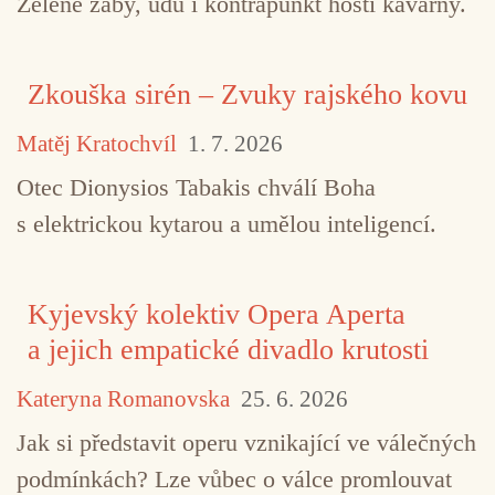
Zelené žáby, udu i kontrapunkt hostí kavárny.
Zkouška sirén – Zvuky rajského kovu
Matěj Kratochvíl
1. 7. 2026
Otec Dionysios Tabakis chválí Boha
s elektrickou kytarou a umělou inteligencí.
Kyjevský kolektiv Opera Aperta
a jejich empatické divadlo krutosti
TAGY
Edition Records
jazz
nu-jazz
Kateryna Romanovska
25. 6. 2026
Jak si představit operu vznikající ve válečných
Per Oddvar Johansen
podmínkách? Lze vůbec o válce promlouvat