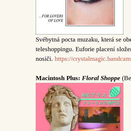
Svébytná pocta muzaku, která se ob
teleshoppingu. Euforie placení slo
nosiči.
https://crystalmagic.bandc
Macintosh Plus:
Floral Shoppe
(Be