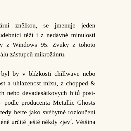
ární znělkou, se jmenuje jeden
hudebníci těží i z nedávné
minulosti
ery z
Windows 95. Zvuky z tohoto
álu zástupců mikrožánru.
, byl by v
blízkosti chillwave nebo
ost a uhlazenost mixu, z chopped &
h nebo devadesátkových hitů post-
 podle producenta Metallic Ghosts
 tedy berte jako svébytné
rozloučení
céně určitě ještě někdy zjeví. Většina