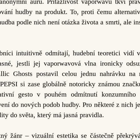
 anonymní auru. Přitažlivost vaporwavu tkví prá
ání hudby na produkt. To, proti čemu alternativn
hudba podle nich není otázka života a smrti, ale in
níci intuitivně odmítají, hudební teoretici vidí
asné, jestli jej vaporwavová vlna ironicky
odsu
lic Ghosts postavil
celou jednu nahrávku na 
T
PEPSI si zase globálně notoricky známou značk
ativní gesto v pouhém odmítnutí konzumního 
vení do nových podob hudby. Pro některé z nich j
ity do světa, který má jasná pravidla.
ný žánr – vizuální estetika se částečně překrý