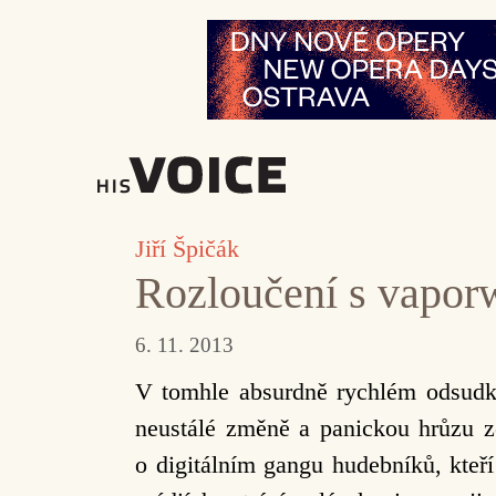
Přeskočit
na
obsah
Jiří Špičák
Rozloučení s vapor
6. 11. 2013
V tomhle absurdně rychlém odsudku
neustálé změně a panickou hrůzu ze
o digitálním gangu hudebníků, kteř