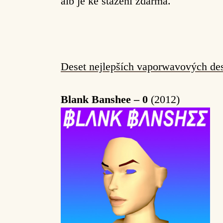
alb je ke stažení zdarma.
Deset nejlepších vaporwavových de
Blank Banshee – 0
(2012)