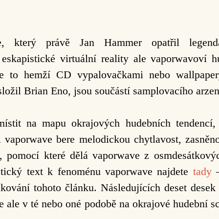
ce,
který právě Jan Hammer opatřil legend
eskapistické virtuální reality ale vaporwavoví 
 se to hemží CD vypalovačkami nebo wallpap
ložil Brian Eno, jsou součástí
samplovacího arzen
stit na mapu okrajových hudebních tendencí
i vaporwave bere melodickou
chytlavost, zasněn
í,
pomocí které dělá vaporwave z osmdesátkovýc
oretický text k fenoménu vaporwave najdete
tady
–
kování tohoto článku. Následujících deset desek
 ale v té nebo oné podobě na okrajové hudební
s