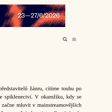
Menu
edstavitelů žánru, cítíme touhu po
le spiklenectví. V okamžiku, kdy se
, začne mluvit v mainstreamovějších