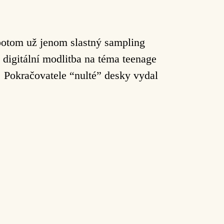
 potom
už jenom slastný sampling
 digitální modlitba na téma teenage
í. Pokračovatele “nulté” desky vydal