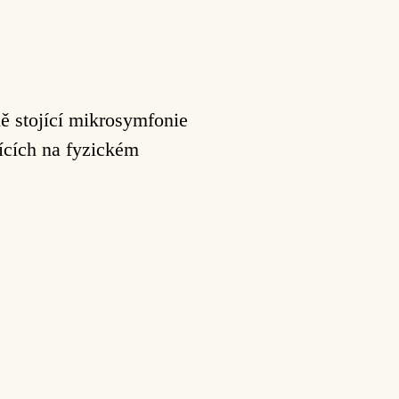
ě stojící
mikrosymfonie
ících na fyzickém