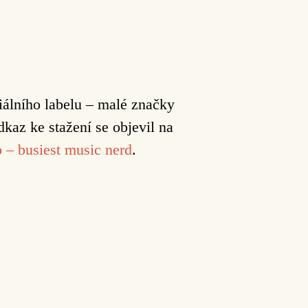
iálního
labelu – malé značky
kaz ke stažení se objevil na
 – busiest music nerd
.