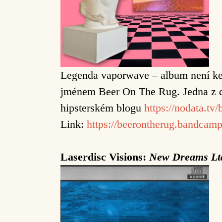
Legenda vaporwave – album není ke 
jménem Beer On The Rug. Jedna z d
hipsterském blogu
https://nodata.tv/
Link:
https://beerontherug.bandcam
Laserdisc Visions:
New Dreams Lt