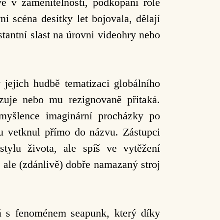
vě v zaměnitelnosti, podkopání role
í scéna desítky let bojovala, dělají
stantní slast na úrovni videohry nebo
 v jejich hudbě
tematizaci globálního
zuje nebo mu rezignovaně přitaká.
myšlence imaginární procházky po
u vetknul přímo do názvu. Zástupci
stylu života, ale spíš ve
vytěžení
e
ale (zdánlivě) dobře namazaný stroj
vá s
fenoménem seapunk, který díky