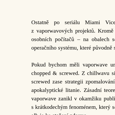
Ostatně po seriálu Miami Vi
z vaporwavových
projektů. Kromě 
osobních počítačů – na obalech
operačního systému, které původně s
Pokud bychom měli vaporwave umí
chopped & screwed. Z chillwavu s
screwed zase strategii zpomalován
apokalyptické
litanie. Zásadní te
vaporwave zanikl v
okamžiku publi
s krátkodechým fenoménem, který se