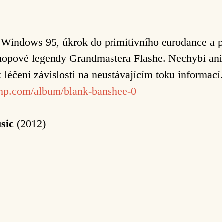
u Windows 95, úkrok do primitivního eurodance a
 hopové legendy Grandmastera
Flashe. Nechybí ani
k léčení závislosti na neustávajícím toku informac
amp.com/album/blank-banshee-0
sic
(2012)