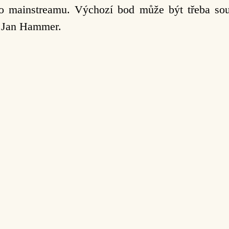
do mainstreamu. Výchozí
bod může být třeba soub
l
Jan Hammer.