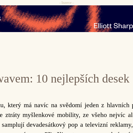
- Inzerce -
wavem: 10 nejlepších desek
, který má navíc na svědomí jeden z hlavních př
 ztráty myšlenkové mobility, ze všeho nejvíc a
í samplují devadesátkový pop a televizní reklamy