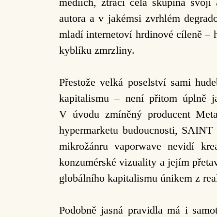
médiích, ztrácí celá skupina svoji
autora a v jakémsi zvrhlém degradov
mladí internetoví hrdinové
cíleně – 
kyblíku zmrzliny.
Přestože velká poselství sami hudeb
kapitalismu – není přitom úplně j
V úvodu zmíněný producent Metal
hypermarketu budoucnosti, SAIN
mikrožánru
vaporwave nevidí kre
konzumérské vizuality a jejím přeta
globálního kapitalismu únikem z real
Podobně jasná pravidla má i samot