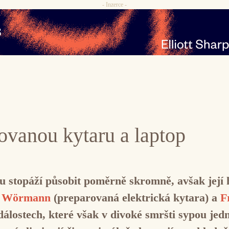
- Inzerce -
rovanou kytaru a laptop
 stopáží působit poměrně skromně, avšak její 
r Wörmann
(preparovaná elektrická kytara) a
F
dálostech, které však v divoké smršti sypou jed