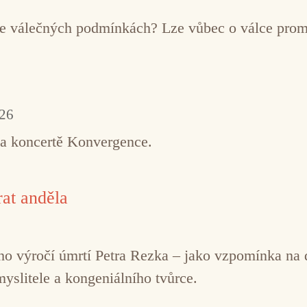
í ve válečných podmínkách? Lze vůbec o válce pro
026
na koncertě Konvergence.
at anděla
řetího výročí úmrtí Petra Rezka – jako vzpomínka n
myslitele a kongeniálního tvůrce.