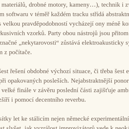
 materiálů, drobné motory, kameny…), technik i z
m softwaru v téměř každém tracku střídá abstrakt
 s velkou pravděpodobností vycházejí ony méně ko
kusivních vzorků. Party obou nástrojů jsou přito
i značné „nekytarovosti“ zůstává elektroakusticky 
m z počítače.
šest řešení obdobné výchozí situace, či třeba šest 
 při opakovaných posleších. Nejabstraktnější pono
 velké finále v závěru poslední části zajišťuje amb
šíří i pomocí decentního reverbu.
tky let ke stálicím nejen německé experimentální
t slyšet, jak vyzrálost improvizátorů vede k neok