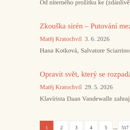
Od niterného prožitku ke (zdánliv
Zkouška sirén – Putování m
Matěj Kratochvíl
3. 6. 2026
Hana Kotková, Salvatore Sciarrin
Opravit svět, který se rozpad
Matěj Kratochvíl
29. 5. 2026
Klavírista Daan Vandewalle zahraj
...
1
2
3
4
5
517