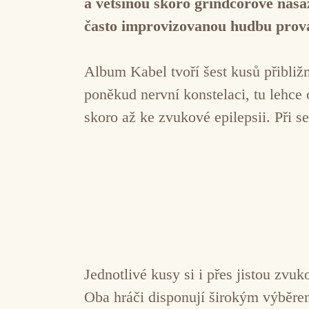
a většinou skoro grindcorové nasaz
často improvizovanou hudbu prová
Album Kabel tvoří šest kusů přibližn
poněkud nervní konstelaci, tu lehce 
skoro až ke zvukové epilepsii. Při 
Jednotlivé kusy si i přes jistou zvu
Oba hráči disponují širokým výběr