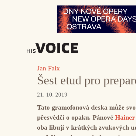
Přeskočit
na
obsah
Jan Faix
Šest etud pro prepa
21. 10. 2019
Tato gramofonová deska může svou
přesvědčí o opaku. Pánové
Haine
oba libují v krátkých zvukových u