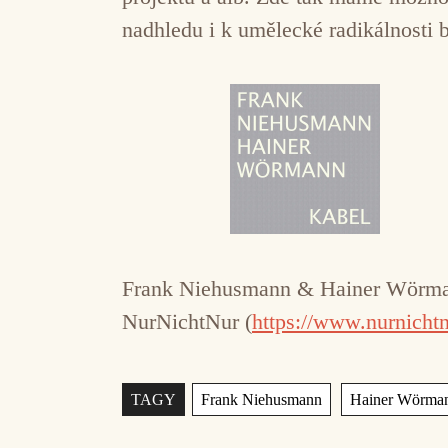
nadhledu i k umělecké radikálnosti b
Frank Niehusmann & Hainer Wörm
NurNichtNur (
https://www.nurnicht
Štítky
,
TAGY
Frank Niehusmann
Hainer Wörma