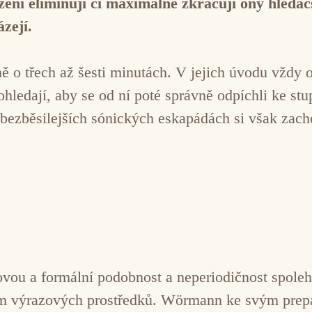
ení eliminují či maximálně zkracují ony hledač
zejí.
ě o třech až šesti minutách. V jejich úvodu vždy 
ohledají, aby se od ní poté správně odpíchli ke stu
sebezběsilejších sónických eskapádách si však zach
kovou a formální podobnost a neperiodičnost spole
em výrazových prostředků. Wörmann ke svým prepa