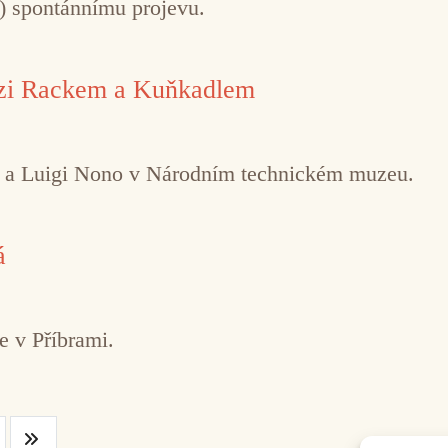
ě) spontánnímu projevu.
ezi Rackem a Kuňkadlem
o a Luigi Nono v Národním technickém muzeu.
á
e v Příbrami.