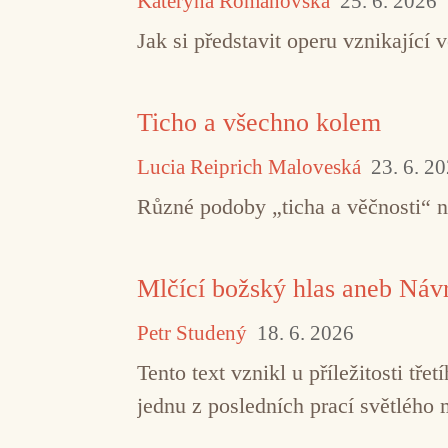
Kateryna Romanovska
25. 6. 2026
Jak si představit operu vznikajíc
Ticho a všechno kolem
Lucia Reiprich Maloveská
23. 6. 2
Různé podoby „ticha a věčnosti“ 
Mlčící božský hlas aneb Návr
Petr Studený
18. 6. 2026
Tento text vznikl u příležitosti t
jednu z posledních prací světlého 