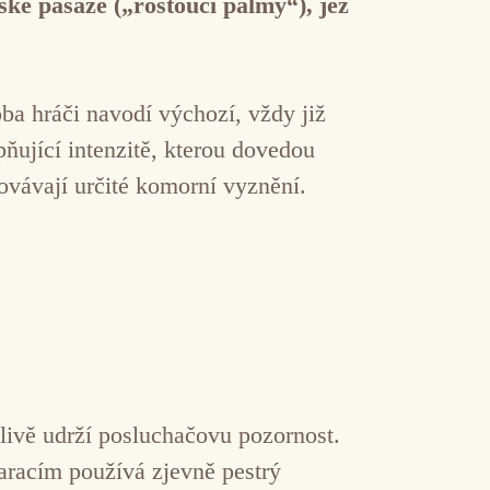
ské pasaže („rostoucí palmy“), jež
oba hráči navodí výchozí, vždy již
pňující intenzitě, kterou dovedou
ovávají určité komorní vyznění.
hlivě udrží posluchačovu pozornost.
racím používá zjevně pestrý