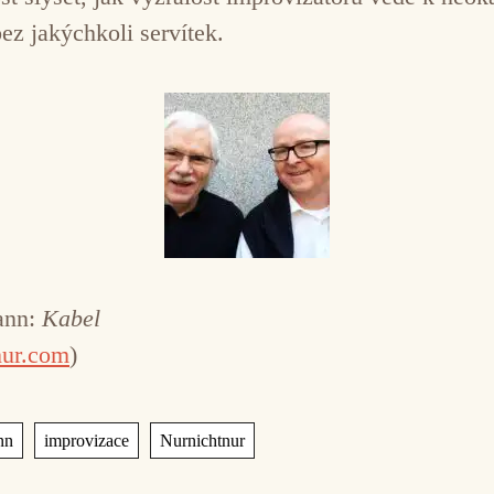
ez jakýchkoli servítek.
ann:
Kabel
nur.com
)
,
,
nn
improvizace
Nurnichtnur