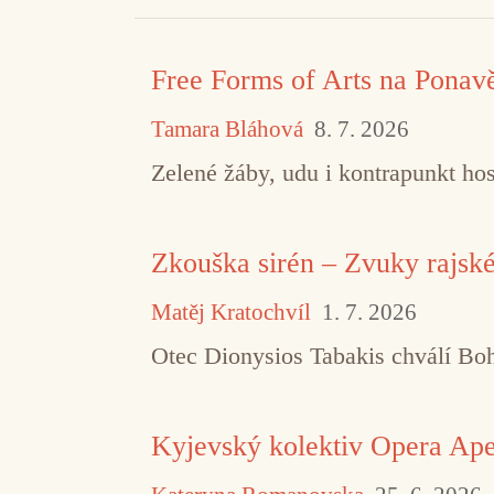
Free Forms of Arts na Ponav
Tamara Bláhová
8. 7. 2026
Zelené žáby, udu i kontrapunkt hos
Zkouška sirén – Zvuky rajsk
Matěj Kratochvíl
1. 7. 2026
Otec Dionysios Tabakis chválí Boha
Kyjevský kolektiv Opera Aper