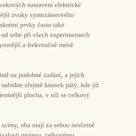
vukových nastavení elektrické
nější zvuky syntezátorového
nkrétní prvky často také
m od sebe při všech experimentech
syrovější a frekvenčně méně
etud na podobné zadání, a jejich
r nabídne zřejmě kousek pátý, kde již
ientnější plocha, v níž se celkový
 scény, oba mají za sebou nesčetně
ázalosti projevu, celkovému