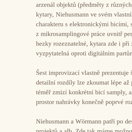
arzenál objektů (předměty z různých
kytary, Niehusmann ve svém vlastní
charakteru s elektronickými bicími,
z mikrosamplingové práce uvnitř per
hezky rozeznatelné, kytara zde i př
vyzpytatelná oproti digitálním partů
Šest improvizací vlastně prezentuje 
detailní rozdíly lze zkoumat lépe až
téměř zmizí konkrétní bicí samply, a
prostor nahrávky konečně poprvé roz
Niehusmann a Wörmann patří po desí
projektů a alb. Zde tak máme možnos