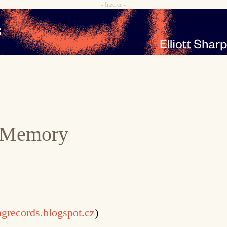
- Inzerce -
l Memory
ingrecords.blogspot.cz
)