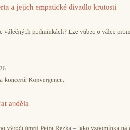
ta a jejich empatické divadlo krutosti
í ve válečných podmínkách? Lze vůbec o válce pro
026
na koncertě Konvergence.
at anděla
řetího výročí úmrtí Petra Rezka – jako vzpomínka n