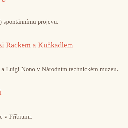
ě) spontánnímu projevu.
ezi Rackem a Kuňkadlem
o a Luigi Nono v Národním technickém muzeu.
á
e v Příbrami.