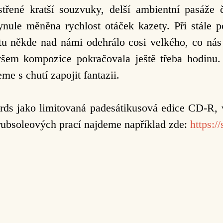
řené kratší souzvuky, delší ambientní pasáže či
nule měněna rychlost otáček kazety. Při stále
 tu někde nad námi odehrálo cosi velkého, co ná
ovšem kompozice pokračovala ještě třeba hodinu.
me s chutí zapojit fantazii.
ds jako limitovaná padesátikusová edice CD-R, v
hrubsoleových prací najdeme například zde:
https:/