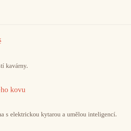
ě
tí kavárny.
ého kovu
 s elektrickou kytarou a umělou inteligencí.