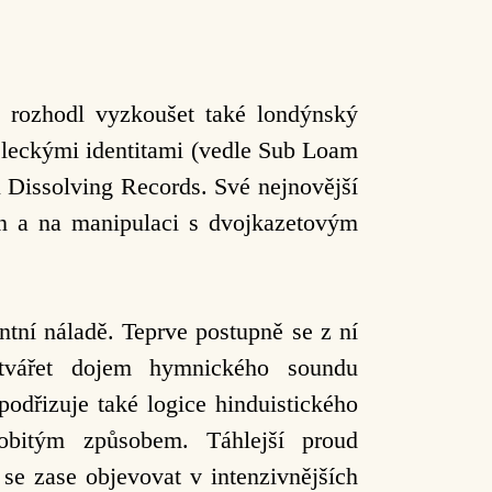
up rozhodl vyzkoušet také londýnský
ěleckými identitami (vedle Sub Loam
u Dissolving Records. Své nejnovější
on a na manipulaci s dvojkazetovým
tní náladě. Teprve postupně se z ní
ytvářet dojem hymnického soundu
podřizuje také logice hinduistického
obitým způsobem. Táhlejší proud
 se zase objevovat v intenzivnějších