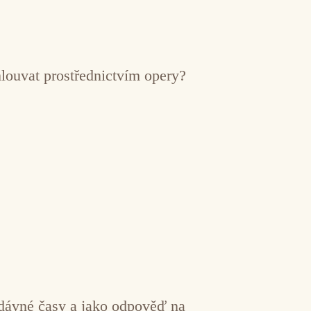
mlouvat prostřednictvím opery?
a dávné časy a jako odpověď na