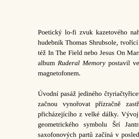
Poetický lo-fi zvuk kazetového nah
hudebník Thomas Shrubsole, tvořící
též In The Field nebo Jesus On Mars
album
Ruderal Memory
postavil ve
magnetofonem.
Úvodní pasáž jediného čtyriačtyřic
začnou vynořovat přízračně zas
přicházejícího z velké dálky. Vývoj
geometrického symbolu Šrí Jant
saxofonových partů začíná v posled