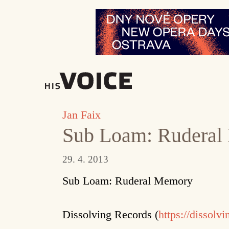
Přeskočit
na
obsah
Jan Faix
Sub Loam: Rudera
29. 4. 2013
Sub Loam: Ruderal Memory
Dissolving Records (
https://dissolv