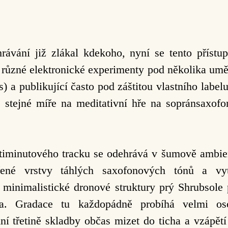
rávání již zlákal kdekoho, nyní se tento příst
 různé elektronické experimenty pod několika um
) a publikující často pod záštitou vlastního label
 stejné míře na meditativní hře na sopránsaxof
etiminutového tracku se odehrává v šumově ambien
třené vrstvy táhlých saxofonových tónů a v
 minimalistické dronové struktury prý Shrubsole 
ra. Gradace tu každopádně probíhá velmi os
ní třetině skladby
občas
mizet do ticha a vzápětí