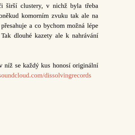
 širší clustery, v nichž byla třeba
 poněkud komorním zvuku tak ale na
s přesahuje a co bychom možná lépe
 Tak dlouhé kazety ale k nahrávání
 níž se každý kus honosí originální
/soundcloud.com/dissolvingrecords