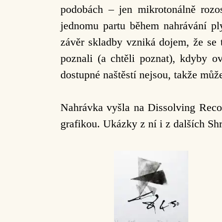
podobách – jen mikrotonálně rozost
jednomu partu během nahrávání ply
závěr skladby vzniká dojem, že se
poznali (a chtěli poznat), kdyby 
dostupné naštěstí nejsou, takže může
Nahrávka vyšla na Dissolving Recor
grafikou. Ukázky z ní i z dalších S