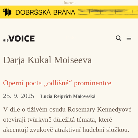
- Inzerce -
Přeskočit
na
obsah
Men
Darja Kukal Moiseeva
Operní pocta „odlišné“ prominentce
25. 9. 2025
Lucia Reiprich Maloveská
V díle o tíživém osudu Rosemary Kennedyové
otevírají tvůrkyně důležitá témata, které
akcentují zvukově atraktivní hudební složkou.