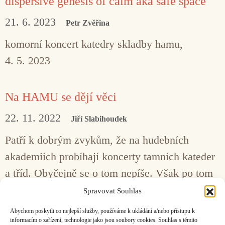
dispersive genesis of calm aka safe space
21. 6. 2023
Petr Zvěřina
komorní koncert katedry skladby hamu,
4. 5. 2023
Na HAMU se dějí věci
22. 11. 2022
Jiří Slabihoudek
Patří k dobrým zvykům, že na hudebních
akademiích probíhají koncerty tamních kateder
a tříd. Obyčejně se o tom nepíše. Však po tom
ani často sami vystupující příliš netouží. Je to
Spravovat Souhlas
škoda, protože i školní koncert jde uspořádat
Abychom poskytli co nejlepší služby, používáme k ukládání a/nebo přístupu k
pozoruhodným způsobem.
informacím o zařízení, technologie jako jsou soubory cookies. Souhlas s těmito