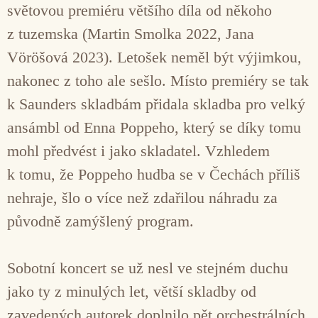
světovou premiéru většího díla od někoho
z tuzemska (Martin Smolka 2022, Jana
Vöröšová 2023). Letošek neměl být výjimkou,
nakonec z toho ale sešlo. Místo premiéry se tak
k Saunders skladbám přidala skladba pro velký
ansámbl od Enna Poppeho, který se díky tomu
mohl předvést i jako skladatel. Vzhledem
k tomu, že Poppeho hudba se v Čechách příliš
nehraje, šlo o více než zdařilou náhradu za
původně zamýšlený program.
Sobotní koncert se už nesl ve stejném duchu
jako ty z minulých let, větší skladby od
zavedených autorek doplnilo pět orchestrálních