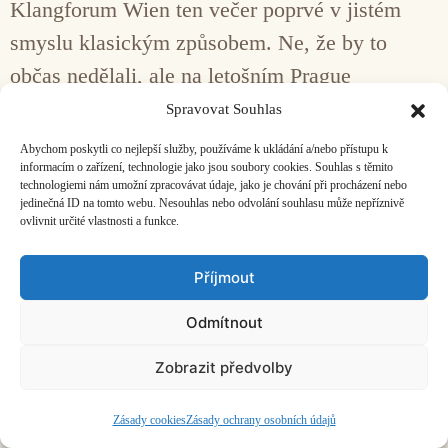
Klangforum Wien ten večer poprvé v jistém
smyslu klasickým způsobem. Ne, že by to
občas nedělali, ale na letošním Prague
Offspring šlo o výjimku. Byť Klusák pracoval
Spravovat Souhlas
s nadužívanými postupy – rychlé výběhy
Abychom poskytli co nejlepší služby, používáme k ukládání a/nebo přístupu k
informacím o zařízení, technologie jako jsou soubory cookies. Souhlas s těmito
lesního rohu a dalších nástrojů v přirozené
technologiemi nám umožní zpracovávat údaje, jako je chování při procházení nebo
alikvotní řadě, zrychlovací a zpomalovací
jedinečná ID na tomto webu. Nesouhlas nebo odvolání souhlasu může nepříznivě
ovlivnit určité vlastnosti a funkce.
tremola a trylky ve výrazně exponovaném
klavíru – vytvořil příjemný a osobitě
Příjmout
zvukomalebný kousek, takovou spektrálně-
Odmítnout
impresionistickou pohlednici. Nebo úvod
Zobrazit předvolby
k daleko delší skladbě.
Zásady cookies
Zásady ochrany osobních údajů
Mít v životopise takto nádhernou spolupráci je