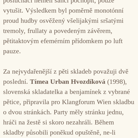
posluchači neměli šanci pochopit, pouze
vytušit. Výsledkem byl poměrně monotónní
proud hudby osvěžený všelijakými sršatými
tremoly, frullaty a povedeným závěrem,
pětitaktovým efemérním přídomkem po luft
pauze.
Za nejvydařenější z pěti skladeb považuji dvě
poslední.
Tímea Urban Hvozdíková
(1998),
slovenská skladatelka a benjamínek z vybrané
pětice, připravila pro Klangforum Wien skladbu
o dvou stránkách. Party měly stránku jednu,
hráči na žestě si skoro nezahráli. Během
skladby působili poněkud opuštěně, ne-li