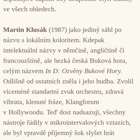
ve všech ohledech.
Martin Klusák
(1987) jako jediný sáhl po
názvu s lokálním koloritem. Kdepak
intelektuální názvy v němčině, angličtině či
francouzštině, ale hezká česká Buková hora
,
celým názvem
In D: Ozvěny Bukové Hory.
Odlišně od ostatních zněla i jeho hudba. Zvolil
víceméně standartní zvuk orchestru, zdravá
vibrata, klenuté fráze, Klangforum
v Hollywoodu. Teď dost nadsazuji, všechny
nástroje řádily v mikrointervalových vztazích,
ale byl vpravdě příjemný šok slyšet hrát