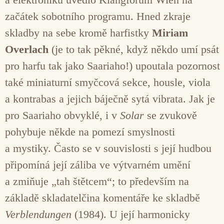
začátek sobotního programu. Hned zkraje
skladby na sebe kromě harfistky
Miriam
Overlach
(je to tak pěkné, když někdo umí psát
pro harfu tak jako Saariaho!) upoutala pozornost
také miniaturní smyčcová sekce, housle, viola
a kontrabas a jejich báječně sytá vibrata. Jak je
pro Saariaho obvyklé, i v
Solar
se zvukově
pohybuje někde na pomezí smyslnosti
a mystiky. Často se v souvislosti s její hudbou
připomíná její záliba ve výtvarném umění
a zmiňuje „tah štětcem“; to především na
základě skladatelčina komentáře ke skladbě
Verblendungen
(1984). U její harmonicky