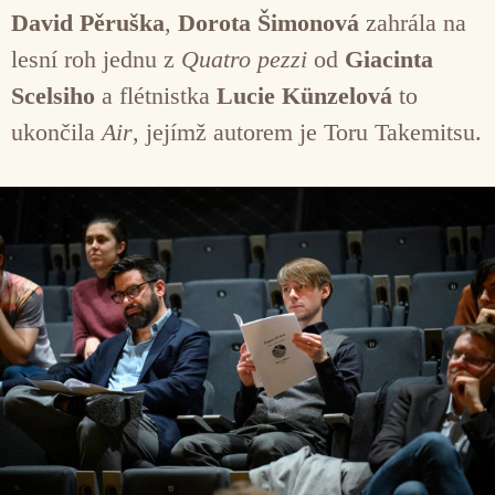
David Pěruška
,
Dorota Šimonová
zahrála na
lesní roh jednu z
Quatro pezzi
od
Giacinta
Scelsiho
a flétnistka
Lucie Künzelová
to
ukončila
Air
, jejímž autorem je Toru Takemitsu.