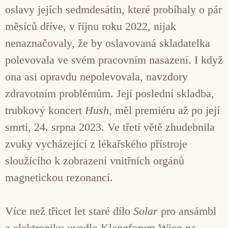
oslavy jejích sedmdesátin, které probíhaly o pár
měsíců dříve, v říjnu roku 2022, nijak
nenaznačovaly, že by oslavovaná skladatelka
polevovala ve svém pracovním nasazení. I když
ona asi opravdu nepolevovala, navzdory
zdravotním problémům. Její poslední skladba,
trubkový koncert
Hush
, měl premiéru až po její
smrti, 24. srpna 2023. Ve třetí větě zhudebnila
zvuky vycházející z lékařského přístroje
sloužícího k zobrazení vnitřních orgánů
magnetickou rezonancí.
Více než třicet let staré dílo
Solar
pro ansámbl
a elektroniku uvedlo Klangforum Wien na