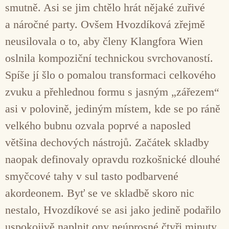
smutně. Asi se jim chtělo hrát nějaké zuřivé
a náročné party. Ovšem Hvozdíková zřejmě
neusilovala o to, aby členy Klangfora Wien
oslnila kompoziční technickou svrchovaností.
Spíše jí šlo o pomalou transformaci celkového
zvuku a přehlednou formu s jasným „zářezem“
asi v polovině, jediným místem, kde se po ráně
velkého bubnu ozvala poprvé a naposled
většina dechových nástrojů. Začátek skladby
naopak definovaly opravdu rozkošnické dlouhé
smyčcové tahy v sul tasto podbarvené
akordeonem. Byť se ve skladbě skoro nic
nestalo, Hvozdíkové se asi jako jedině podařilo
uspokojivě naplnit ony neúprosné čtyři minuty