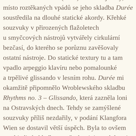
místo roztěkaných vpádů se jeho skladba
Durée
soustředila na dlouhé statické akordy. Křehké
souzvuky v přirozených flažoletech
u smyčcových nástrojů vytvářely cirkulární
bezčasí, do kterého se porůznu zavěšovaly
ostatní nástroje. Do statické textury tu a tam
vpadlo arpeggio klavíru nebo pomalounké
a trpělivé glissando v lesním rohu.
Durée
mi
okamžitě připomnělo Wroblewského skladbu
Rhythms no. 3 – Glissando,
která zazněla loni
na Ostravských dnech. Tehdy se zamýšlené
souzvuky příliš nezdařily, v podání Klangfora
Wien se dostavil větší úspěch. Byla to ovšem