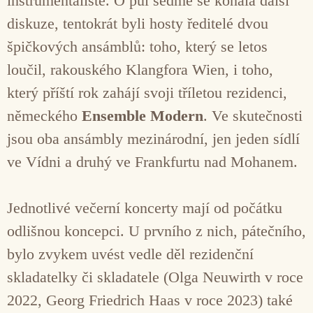
instrumentalisté. O půl sedmé se konala další
diskuze, tentokrát byli hosty ředitelé dvou
špičkových ansámblů: toho, který se letos
loučil, rakouského Klangfora Wien, i toho,
který příští rok zahájí svoji tříletou rezidenci,
německého
Ensemble Modern
. Ve skutečnosti
jsou oba ansámbly mezinárodní, jen jeden sídlí
ve Vídni a druhý ve Frankfurtu nad Mohanem.
Jednotlivé večerní koncerty mají od počátku
odlišnou koncepci. U prvního z nich, pátečního,
bylo zvykem uvést vedle děl rezidenční
skladatelky či skladatele (Olga Neuwirth v roce
2022, Georg Friedrich Haas v roce 2023) také