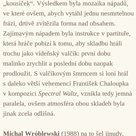
„kousíček“. Výsledkem byla mozaika nápadů,
ve které ovšem, abych vytáhl jednu nesmrtelnou
frázi, drtivě zvítězila forma nad obsahem.
Zajímavým nápadem byla instrukce v partituře,
která hráče pobízí k tomu, aby skladbu hráli
trochu jako vídeňský valčík: první dobu
malinko zrychlit a poslední dobu naopak
prodloužit. S valčíkovým šmrncem si loni hrál
s daleko větší vehemencí František Chaloupka
v kompozici
Spectral Waltz
, vznikla tedy jemná
paralela, ovšem atmosféra obou skladeb byla
jinak zcela odlišná.
Michal Wróblewski
(1988) na to šel jinudy,