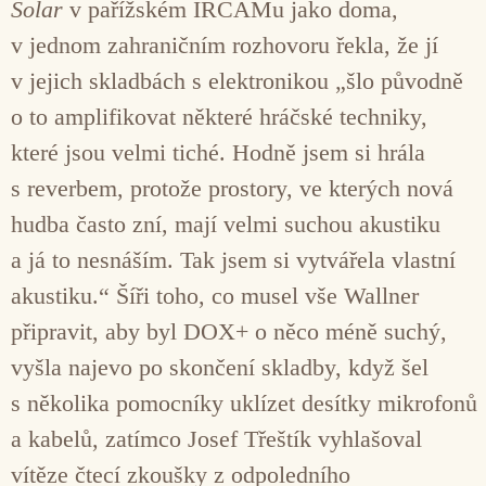
Solar
v pařížském IRCAMu jako doma,
v jednom zahraničním rozhovoru řekla, že jí
v jejich skladbách s elektronikou „šlo původně
o to amplifikovat některé hráčské techniky,
které jsou velmi tiché. Hodně jsem si hrála
s reverbem, protože prostory, ve kterých nová
hudba často zní, mají velmi suchou akustiku
a já to nesnáším. Tak jsem si vytvářela vlastní
akustiku.“ Šíři toho, co musel vše Wallner
připravit, aby byl DOX+ o něco méně suchý,
vyšla najevo po skončení skladby, když šel
s několika pomocníky uklízet desítky mikrofonů
a kabelů, zatímco Josef Třeštík vyhlašoval
vítěze čtecí zkoušky z odpoledního