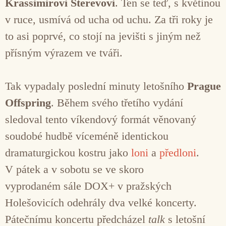
Krassimirovi Sterevovi
. Ten se teď, s květinou
v ruce, usmívá od ucha od uchu. Za tři roky je
to asi poprvé, co stojí na jevišti s jiným než
přísným výrazem ve tváři.
Tak vypadaly poslední minuty letošního
Prague
Offspring
. Během svého třetího vydání
sledoval tento víkendový formát věnovaný
soudobé hudbě víceméně identickou
dramaturgickou kostru jako
loni
a
předloni
.
V pátek a v sobotu se ve skoro
vyprodaném sále DOX+ v pražských
Holešovicích odehrály dva velké koncerty.
Pátečnímu koncertu předcházel
talk
s letošní