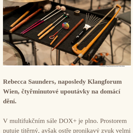
Rebecca Saunders, naposledy Klangforum
Wien, čtyřminutové upoutávky na domácí
dění.
V multifukčním sále DOX+ je plno. Prostorem
putuje titěrný, avšak ostře pronikavý zvuk velmi