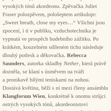
vysokých tónů akordeonu. Zpěvačka Juliet
Fraser polozpěvem, pološeptem artikuluje:
„Sweet breath, close my eyes…“ Všichni jsou
zpocení, i ti v publiku, vzduchotechnika je
vypnutá ve prospěch hudebního zážitku. Po
krátkém, kouzelném sdíleném tichu následuje
dlouhý potlesk a děkovačka.
Rebecca
Saunders
, autorka skladby
Nether
, která právě
dozněla, se klaní s úsměvem na tváři
a pronikavě bílými teniskami na nohou.
Dostává květinu, běží s ní mezi členy ansámblu
Klangforum Wien
, konkrétně k onomu strůjci
ostrých vysokých tónů, akordeonistovi