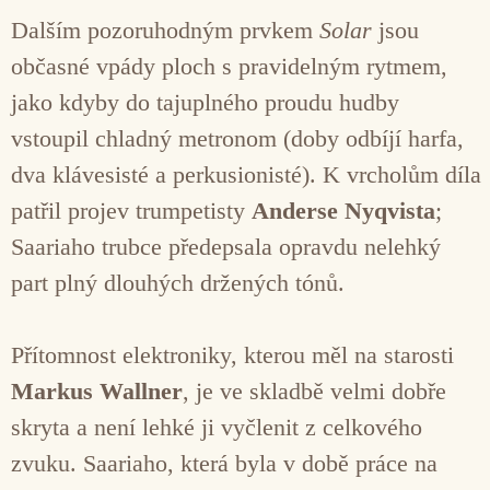
Dalším pozoruhodným prvkem
Solar
jsou
občasné vpády ploch s pravidelným rytmem,
jako kdyby do tajuplného proudu hudby
vstoupil chladný metronom (doby odbíjí harfa,
dva klávesisté a perkusionisté). K vrcholům díla
patřil projev trumpetisty
Anderse Nyqvista
;
Saariaho trubce předepsala opravdu nelehký
part plný dlouhých držených tónů.
Přítomnost elektroniky, kterou měl na starosti
Markus Wallner
, je ve skladbě velmi dobře
skryta a není lehké ji vyčlenit z celkového
zvuku. Saariaho, která byla v době práce na