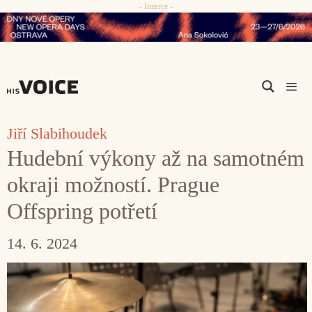
- Inzerce -
Přeskočit
na
obsah
Men
Jiří Slabihoudek
Hudební výkony až na samotném
okraji možností. Prague
Offspring potřetí
14. 6. 2024