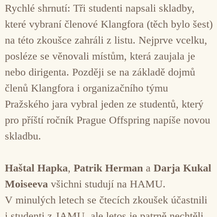
Rychlé shrnutí: Tři studenti napsali skladby,
které vybraní členové Klangfora (těch bylo šest)
na této zkoušce zahráli z listu. Nejprve vcelku,
posléze se věnovali místům, která zaujala je
nebo dirigenta. Později se na základě dojmů
členů Klangfora i organizačního týmu
Pražského jara vybral jeden ze studentů, který
pro příští ročník Prague Offspring napíše novou
skladbu.
Haštal Hapka
,
Patrik Herman
a
Darja Kukal
Moiseeva
všichni studují na HAMU.
V minulých letech se čtecích zkoušek účastnili
i studenti z JAMU, ale letos je patrně nechtěli