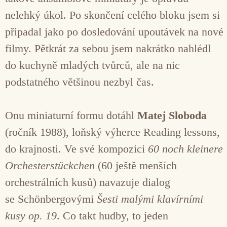
nelehký úkol. Po skončení celého bloku jsem si
připadal jako po dosledování upoutávek na nové
filmy. Pětkrát za sebou jsem nakrátko nahlédl
do kuchyně mladých tvůrců, ale na nic
podstatného většinou nezbyl čas.
Onu miniaturní formu dotáhl
Matej Sloboda
(ročník 1988), loňský výherce Reading lessons,
do krajnosti. Ve své kompozici
60 noch kleinere
Orchesterstückchen
(60 ještě menších
orchestrálních kusů) navazuje dialog
se Schönbergovými
Šesti malými
klavírními
kusy op. 19
. Co takt hudby, to jeden