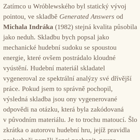
Zatímco u Wróblewského byl statický vývoj
pointou, ve skladbě
Generated Answers
od
Michala Indráka
(1982) stejná kvalita působila
jako neduh. Skladbu bych popsal jako
mechanické hudební sudoku se spoustou
energie, které ovšem postrádalo kloudné
vyústění. Hudební materiál skladatel
vygeneroval ze spektrální analýzy své dřívější
práce. Pokud jsem to správně pochopil,
výsledná skladba jsou ony vygenerované
odpovědi na otázku, která byla zakódovaná
v původním materiálu. Je to trochu matoucí. Šlo
zkrátka o autorovu hudební hru, jejíž pravidla