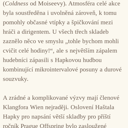
(
Coldness
od Moiseevy). Atmosféra celé akce
byla soustředěna i uvolněná zároveň, k tomu
pomohly občasné vtípky a špičkování mezi
hráči a dirigentem. U všech třech skladeb
zaznělo něco ve smyslu „tohle bychom mohli
cvičit celé hodiny!“, ale s největším zápalem
hudebníci zápasili s Hapkovou hudbou
kombinující mikrointervalové posuny a durové
souzvuky.
A zrádné a komplikované výzvy mají členové
Klangfora Wien nejraději. Oslovení Haštala
Hapky pro napsání větší skladby pro příští
ročník Prague Offspring bylo zasloužené