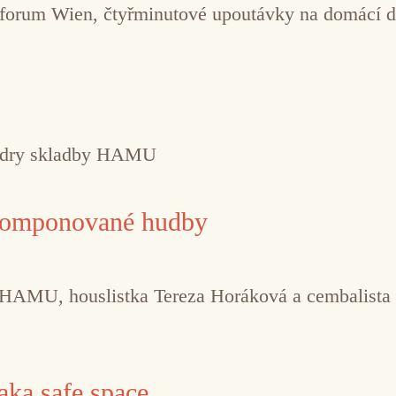
forum Wien, čtyřminutové upoutávky na domácí d
tedry skladby HAMU
 komponované hudby
 HAMU, houslistka Tereza Horáková a cembalista Ji
aka safe space