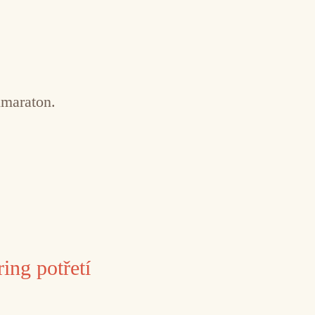
imaraton.
ing potřetí