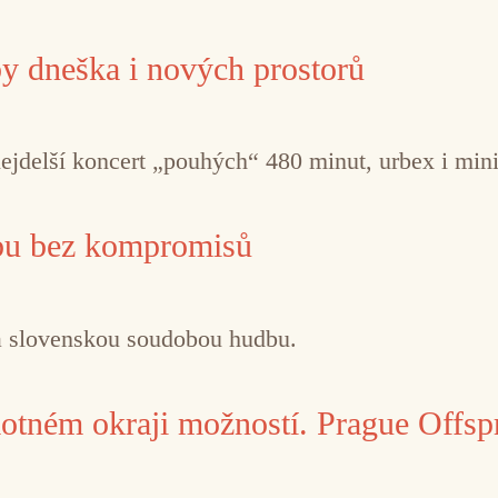
y dneška i nových prostorů
 nejdelší koncert „pouhých“ 480 minut, urbex i min
dbu bez kompromisů
a slovenskou soudobou hudbu.
tném okraji možností. Prague Offspr