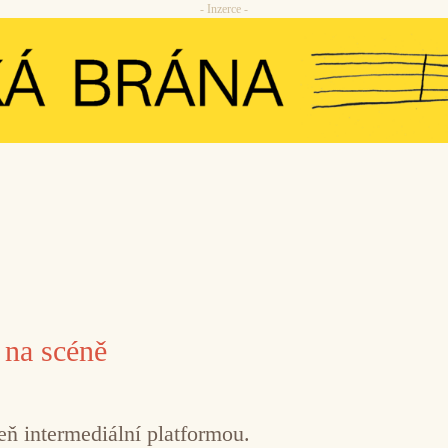
- Inzerce -
 na scéně
eň intermediální platformou.