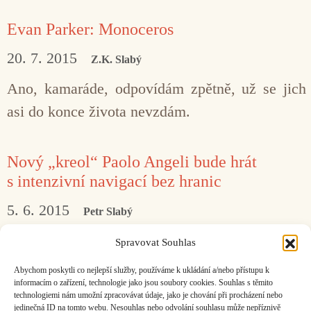
Evan Parker: Monoceros
20. 7. 2015
Z.K. Slabý
Ano, kamaráde, odpovídám zpětně, už se jich
asi do konce života nevzdám.
Nový „kreol“ Paolo Angeli bude hrát
s intenzivní navigací bez hranic
5. 6. 2015
Petr Slabý
Sardinský kytarista Paolo Angeli vystoupí
Spravovat Souhlas
13. června na Ladronce v rámci festivalu
Abychom poskytli co nejlepší služby, používáme k ukládání a/nebo přístupu k
Respect.
informacím o zařízení, technologie jako jsou soubory cookies. Souhlas s těmito
technologiemi nám umožní zpracovávat údaje, jako je chování při procházení nebo
jedinečná ID na tomto webu. Nesouhlas nebo odvolání souhlasu může nepříznivě