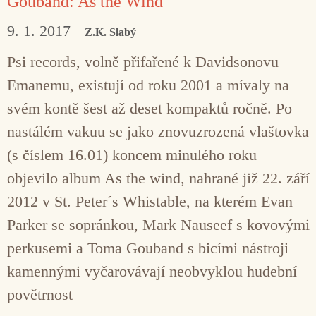
Gouband: As the Wind
9. 1. 2017
Z.K. Slabý
Psi records, volně přifařené k Davidsonovu
Emanemu, existují od roku 2001 a mívaly na
svém kontě šest až deset kompaktů ročně. Po
nastálém vakuu se jako znovuzrozená vlaštovka
(s číslem 16.01) koncem minulého roku
objevilo album As the wind, nahrané již 22. září
2012 v St. Peter´s Whistable, na kterém Evan
Parker se sopránkou, Mark Nauseef s kovovými
perkusemi a Toma Gouband s bicími nástroji
kamennými vyčarovávají neobvyklou hudební
povětrnost