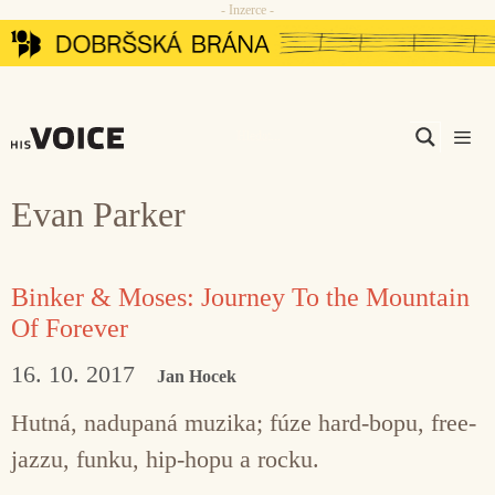
- Inzerce -
Přeskočit
na
obsah
Men
Evan Parker
Binker & Moses: Journey To the Mountain
Of Forever
16. 10. 2017
Jan Hocek
Hutná, nadupaná muzika; fúze hard-bopu, free-
jazzu, funku, hip-hopu a rocku.