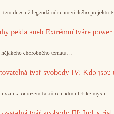
ertem dnes už legendárního amerického projektu 
hy pekla aneb Extrémní tváře power 
í nějakého chorobného tématu…
vatelná tvář svobody IV: Kdo jsou ti
ten vzniká odrazem faktů o hladinu lidské mysli.
atelná tvář svobody III: Industrial 