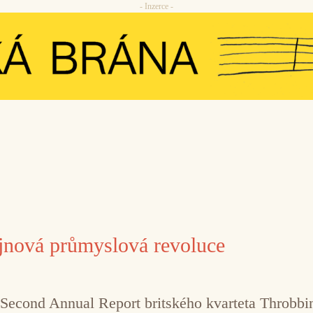
- Inzerce -
jnová průmyslová revoluce
 Second Annual Report britského kvarteta Throbbing