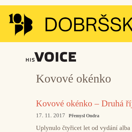
Přeskočit
na
obsah
Kovové okénko
Kovové okénko – Druhá ří
17. 11. 2017
Přemysl Ondra
Uplynulo čtyřicet let od vydání alba