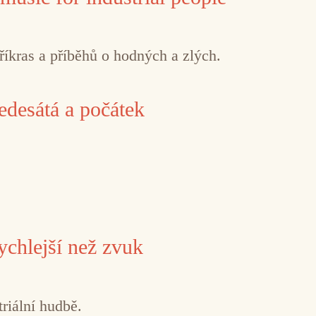
říkras a příběhů o hodných a zlých.
edesátá a počátek
chlejší než zvuk
riální hudbě.