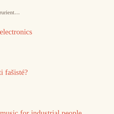
Prurient…
electronics
 fašisté?
music for industrial people