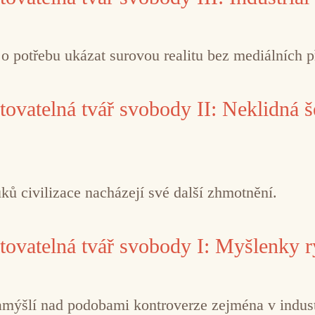
 o potřebu ukázat surovou realitu bez mediálních p
vatelná tvář svobody II: Neklidná š
ků civilizace nacházejí své další zhmotnění.
vatelná tvář svobody I: Myšlenky ry
amýšlí nad podobami kontroverze zejména v indust