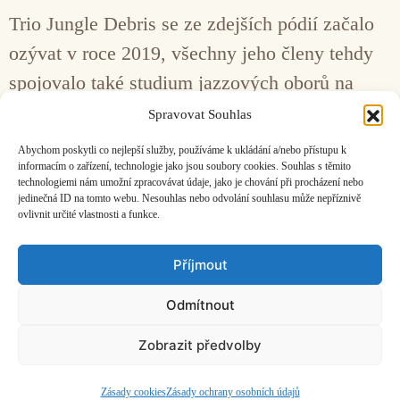
Trio Jungle Debris se ze zdejších pódií začalo
ozývat v roce 2019, všechny jeho členy tehdy
spojovalo také studium jazzových oborů na
pražské HAMU. Toto pondělí jim vyšel
Spravovat Souhlas
eponymní albový debut na progresivním labelu
Abychom poskytli co nejlepší služby, používáme k ukládání a/nebo přístupu k
Ma Records.
informacím o zařízení, technologie jako jsou soubory cookies. Souhlas s těmito
technologiemi nám umožní zpracovávat údaje, jako je chování při procházení nebo
jedinečná ID na tomto webu. Nesouhlas nebo odvolání souhlasu může nepříznivě
ovlivnit určité vlastnosti a funkce.
Facebook
Bandcamp
Mail
Příjmout
Odmítnout
Zobrazit předvolby
ČASOPIS O JINÉ HUDBĚ | vydává
Hudební informační středisko
|
založeno 2001 | Kontaktujte nás:
info@hisvoice.cz
©2026 HISvoice – design a admin
Atelier Dokument
Zásady cookies
Zásady ochrany osobních údajů