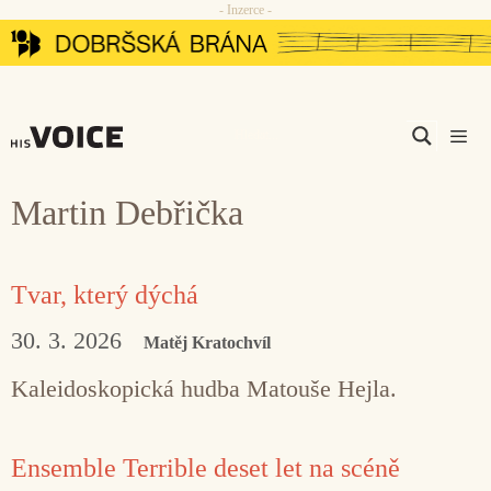
- Inzerce -
Přeskočit
na
obsah
Men
Martin Debřička
Tvar, který dýchá
30. 3. 2026
Matěj Kratochvíl
Kaleidoskopická hudba Matouše Hejla.
Ensemble Terrible deset let na scéně