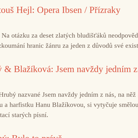
touš Hejl: Opera Ibsen / Přízraky
? Na otázku za deset zlatých bludišťáků neodpověd
zkoumání hranic žánru za jeden z důvodů své exis
 & Blažíková: Jsem navždy jedním z
rubý nazvané Jsem navždy jedním z nás, na něž si
ku a harfistku Hanu Blažíkovou, si vytyčuje smělou
tací starých písní.