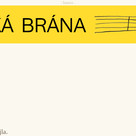
- Inzerce -
la.