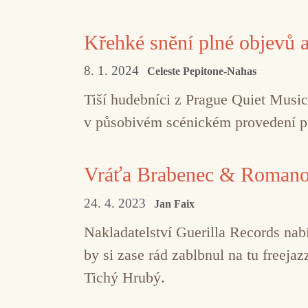
Křehké snění plné objevů 
8. 1. 2024
Celeste Pepitone-Nahas
Tiší hudebníci z Prague Quiet Music
v působivém scénickém provedení pr
Vráťa Brabenec & Romanov
24. 4. 2023
Jan Faix
Nakladatelství Guerilla Records nab
by si zase rád zablbnul na tu freej
Tichý Hrubý.