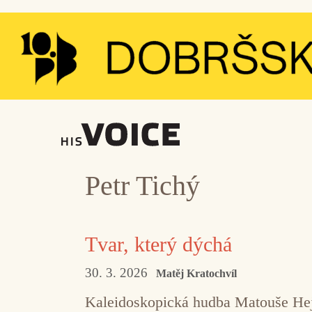
Přeskočit
na
obsah
Petr Tichý
Tvar, který dýchá
30. 3. 2026
Matěj Kratochvíl
Kaleidoskopická hudba Matouše Hej