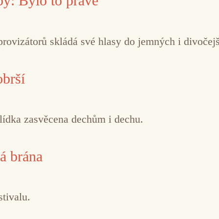
ý: Bylo to právě
ovizátorů skládá své hlasy do jemných i divočejš
brší
hlídka zasvěcena dechům i dechu.
á brána
stivalu.