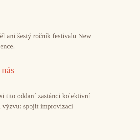
ěl ani šestý ročník festivalu New
tence.
 nás
 tito oddaní zastánci kolektivní
 výzvu: spojit improvizaci