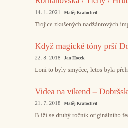
Romanovská / Tichý / Hrub
14. 1. 2021
Matěj Kratochvíl
Trojice zkušených nadžánrových impr
Když magické tóny prší Do
22. 8. 2018
Jan Hocek
Loni to byly smyčce, letos byla pře
Videa na víkend – Dobršsk
21. 7. 2018
Matěj Kratochvíl
Blíží se druhý ročník originálního fe