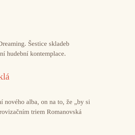
 Dreaming. Šestice skladeb
tní hudební kontemplace.
klá
 nového alba, on na to, že „by si
improvizačním triem Romanovská