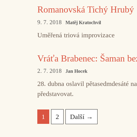
Romanovská Tichý Hrubý
9. 7. 2018
Matěj Kratochvíl
Uměřená triová improvizace
Vráťa Brabenec: Šaman bez
2. 7. 2018
Jan Hocek
28. dubna oslavil pětasedmdesáté na
představovat.
Stránka
Stránka
1
2
Další
→