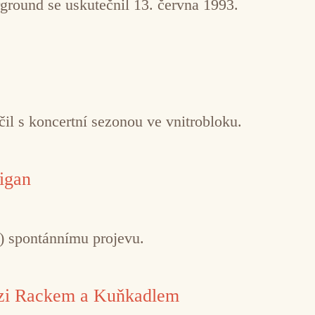
ground se uskutečnil 13. června 1993.
il s koncertní sezonou ve vnitrobloku.
igan
ě) spontánnímu projevu.
ezi Rackem a Kuňkadlem