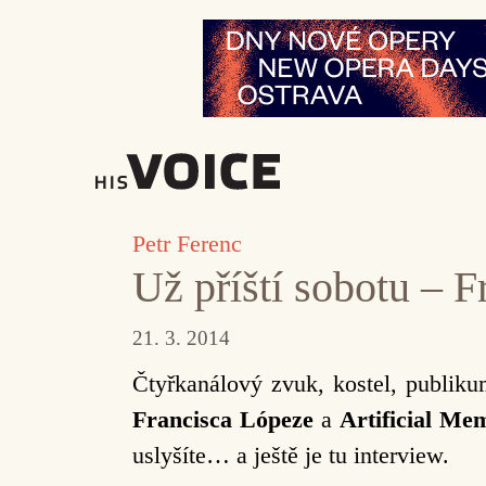
Přeskočit
na
obsah
Petr Ferenc
Už příští sobotu – 
21. 3. 2014
Čtyřkanálový zvuk, kostel, publiku
Francisca Lópeze
a
Artificial Me
uslyšíte… a ještě je tu interview.