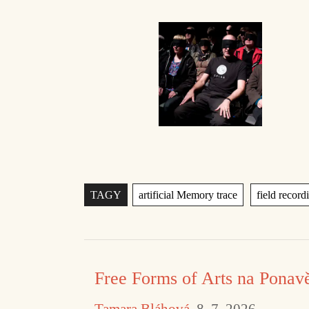
Štítky
,
TAGY
artificial Memory trace
field record
Free Forms of Arts na Ponav
Tamara Bláhová
8. 7. 2026