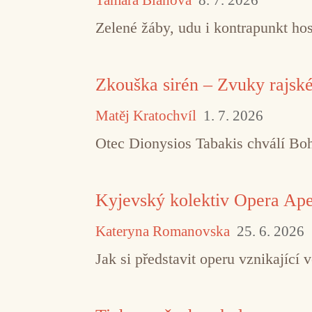
Zelené žáby, udu i kontrapunkt hos
Zkouška sirén – Zvuky rajsk
Matěj Kratochvíl
1. 7. 2026
Otec Dionysios Tabakis chválí Boha
Kyjevský kolektiv Opera Aper
Kateryna Romanovska
25. 6. 2026
Jak si představit operu vznikajíc