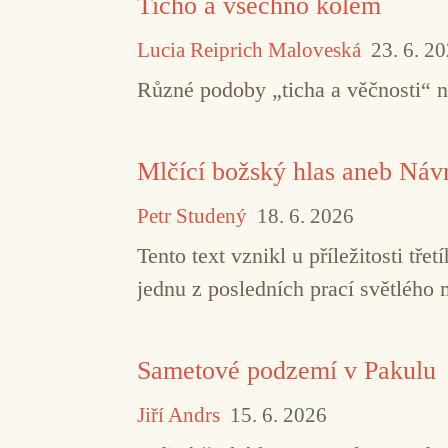
Ticho a všechno kolem
Lucia Reiprich Maloveská
23. 6. 2
Různé podoby „ticha a věčnosti“ 
Mlčící božský hlas aneb Návr
Petr Studený
18. 6. 2026
Tento text vznikl u příležitosti t
jednu z posledních prací světlého 
Sametové podzemí v Pakulu
Jiří Andrs
15. 6. 2026