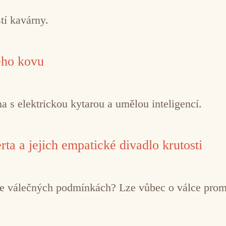
tí kavárny.
ého kovu
 s elektrickou kytarou a umělou inteligencí.
ta a jejich empatické divadlo krutosti
í ve válečných podmínkách? Lze vůbec o válce pro