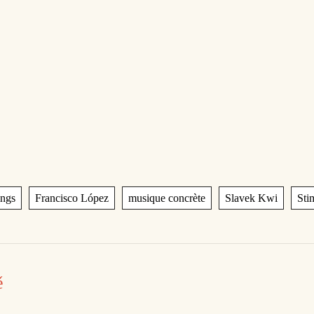
,
,
,
,
ings
Francisco López
musique concrète
Slavek Kwi
Sti
ě