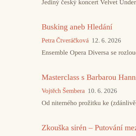
Jediný český koncert Velvet Under
Busking aneb Hledání
Petra Čtveráčková
12. 6. 2026
Ensemble Opera Diversa se rozlouč
Masterclass s Barbarou Hann
Vojtěch Šembera
10. 6. 2026
Od niterného prožitku ke (zdánliv
Zkouška sirén – Putování m