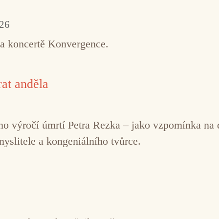
026
na koncertě Konvergence.
at anděla
řetího výročí úmrtí Petra Rezka – jako vzpomínka n
myslitele a kongeniálního tvůrce.