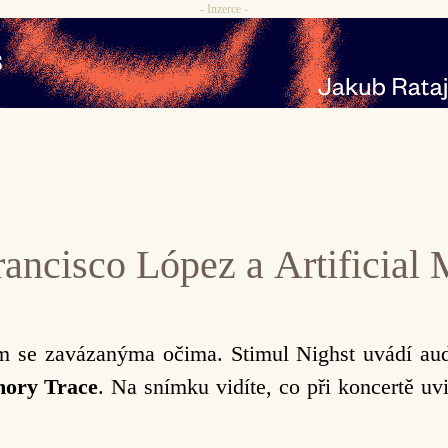
- Inzerce -
Francisco López a Artificia
m se zavázanýma očima. Stimul Nighst uvádí aud
mory Trace
. Na snímku vidíte, co při koncertě uvi