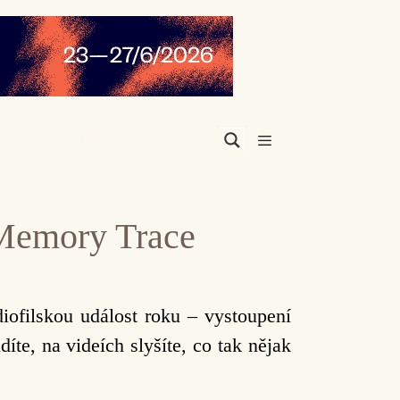
Menu
l Memory Trace
iofilskou událost roku – vystoupení
díte, na videích slyšíte, co tak nějak