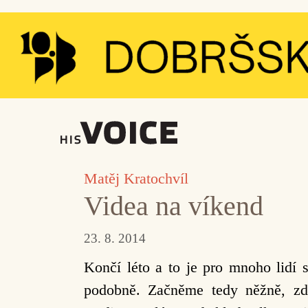
Přeskočit
na
obsah
Matěj Kratochvíl
Videa na víkend
23. 8. 2014
Končí léto a to je pro mnoho lidí 
podobně. Začněme tedy něžně, zdl