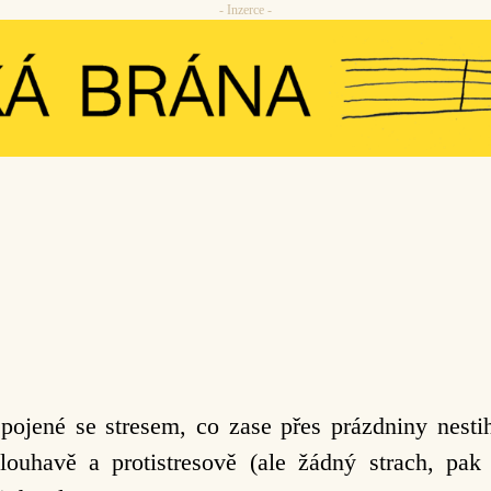
- Inzerce -
spojené se stresem, co zase přes prázdniny nesti
ouhavě a protistresově (ale žádný strach, pak 