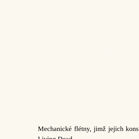
Mechanické flétny, jimž jejich kon
Living Dead.