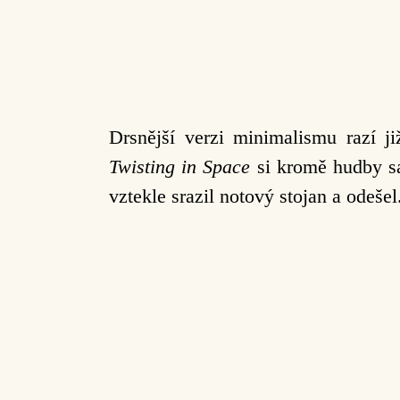
Drsnější verzi minimalismu razí j
Twisting in Space
si kromě hudby sa
vztekle srazil notový stojan a odešel