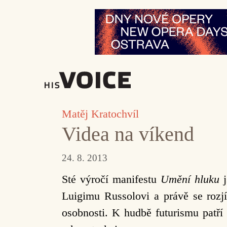
Přeskočit
na
obsah
Matěj Kratochvíl
Videa na víkend
24. 8. 2013
Sté výročí manifestu
Umění hluku
j
Luigimu Russolovi a právě se rozjí
osobnosti. K hudbě futurismu patří 