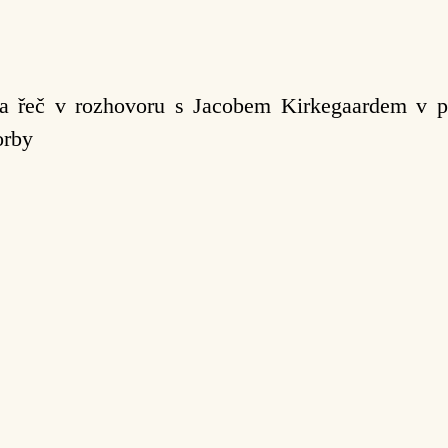
la řeč v rozhovoru s Jacobem Kirkegaardem v po
orby